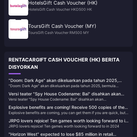
HotelsGift Cash Voucher (HK)
HotelsGift Cash Voucher HKD500 HK
ToursGift Cash Voucher (MY)
ToursGift Cash Voucher RM500 MY
RENTACARGIFT CASH VOUCHER (HK) BERITA
DISYORKAN
"Doom: Dark Age" akan dikeluarkan pada tahun 2025,
"Doom: Dark Age" akan dikeluarkan pada tahun 2025, bermula
bermula dengan XGP
dengan XGP
Versi teater "Spy House Codename: Bai" disahkan akan
Versi teater "Spy House Codename: Bai" disahkan akan
diperkenalkan, jadual akan ditentukan
diperkenalkan, jadual akan ditentukan
Explosive benefits are coming! Receive 500 copies of the
Explosive benefits are coming, you can get them if you are quick, but
game "This Interview Is A Bit Hard" for free!
you can’t get them if you are slow!
JRPG lovers rejoice! Ten games worth looking forward to in
JRPG lovers rejoice! Ten games worth looking forward to in 2024
2024
"Horizon West" expected to lose $85 million in retail