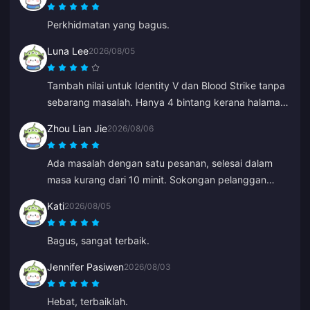
Perkhidmatan yang bagus.
Luna Lee
2026/08/05
Tambah nilai untuk Identity V dan Blood Strike tanpa
sebarang masalah. Hanya 4 bintang kerana halaman
pembayaran mengalami gangguan sekali, tetapi
Zhou Lian Jie
2026/08/06
sokongan pelanggan menyelesaikannya dengan
sangat cepat. Harga dan pilihan permainan yang
Ada masalah dengan satu pesanan, selesai dalam
hebat!
masa kurang dari 10 minit. Sokongan pelanggan
yang hebat (tambah nilai Genshin Impact).
Kati
2026/08/05
Bagus, sangat terbaik.
Jennifer Pasiwen
2026/08/03
Hebat, terbaiklah.