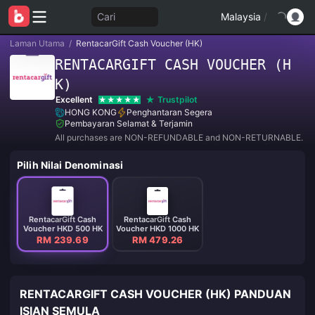
Cari
Malaysia
/
Laman Utama
/
RentacarGift Cash Voucher (HK)
RENTACARGIFT CASH VOUCHER (H
K)
Excellent
Trustpilot
HONG KONG
Penghantaran Segera
Pembayaran Selamat & Terjamin
All purchases are NON-REFUNDABLE and NON-RETURNABLE.
Pilih Nilai Denominasi
RentacarGift Cash
RentacarGift Cash
Voucher HKD 500 HK
Voucher HKD 1000 HK
RM 239.69
RM 479.26
RENTACARGIFT CASH VOUCHER (HK) PANDUAN
ISIAN SEMULA