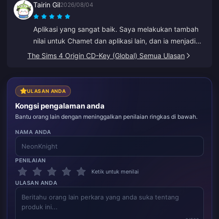
Tairin Gil
2026/08/04
cepat dan tambah nilai ke ID yang betul.
Aplikasi yang sangat baik. Saya melakukan tambah
nilai untuk Chamet dan aplikasi lain, dan ia menjadi
lebih murah berbanding tambah nilai di dalam aplikasi
The Sims 4 Origin CD-Key (Global) Semua Ulasan
tersebut.
ULASAN ANDA
Kongsi pengalaman anda
Bantu orang lain dengan meninggalkan penilaian ringkas di bawah.
NAMA ANDA
PENILAIAN
Ketik untuk menilai
ULASAN ANDA