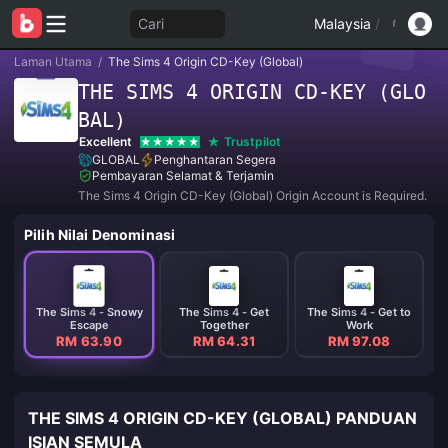
Cari
Malaysia
/
Laman Utama
/
The Sims 4 Origin CD-Key (Global)
THE SIMS 4 ORIGIN CD-KEY (GLO
BAL)
Excellent
Trustpilot
GLOBAL
Penghantaran Segera
Pembayaran Selamat & Terjamin
The Sims 4 Origin CD-Key (Global) Origin Account is Required.
Pilih Nilai Denominasi
The Sims 4 - Snowy
The Sims 4 - Get
The Sims 4 - Get to
Escape
Together
Work
RM 63.90
RM 64.31
RM 97.08
THE SIMS 4 ORIGIN CD-KEY (GLOBAL) PANDUAN
ISIAN SEMULA