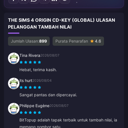
THE SIMS 4 ORIGIN CD-KEY (GLOBAL) ULASAN
PELANGGAN TAMBAH NILAI
Jumlah Ulasan:
899
Purata Penarafan
4.6
Tina Rivera
2026/08/07
Hebat, terima kasih.
its hurt
2026/08/04
Sangat pantas dan dipercayai.
Philippe Eugène
2026/08/07
BitTopup adalah tapak terbaik untuk tambah nilai, ia
memang nombor satu.