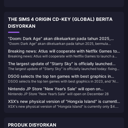
THE SIMS 4 ORIGIN CD-KEY (GLOBAL) BERITA
DISYORKAN
"Doom: Dark Age" akan dikeluarkan pada tahun 2025,
"Doom: Dark Age" akan dikeluarkan pada tahun 2025, bermula
bermula dengan XGP
dengan XGP
Breaking news: Atlus will cooperate with Netflix Games to
Breaking news: Atlus will cooperate with Netflix Games to launch a
launch a derivative work of "Metaphorical Fantasy"
derivative work of "Metaphorical Fantasy"
The largest update of "Starry Sky" is officially launched
The largest update of "Starry Sky" is officially launched today: fixing a
today: fixing a large number of issues and improving the
large number of issues and improving the game experience
game experience
DSOG selects the top ten games with best graphics in
DSOG selects the top ten games with best graphics in 2023, and "Alan
2023, and "Alan Killer 2" has the best graphics
Killer 2" has the best graphics
Nintendo JP Store “New Year’s Sale” will open on
Nintendo JP Store “New Year’s Sale” will open on December 28
December 28
XSX's new physical version of "Hongxia Island" is currently
XSX's new physical version of "Hongxia Island" is currently only $4.37
only $4.37 on GameSpot
on GameSpot
PRODUK DISYORKAN