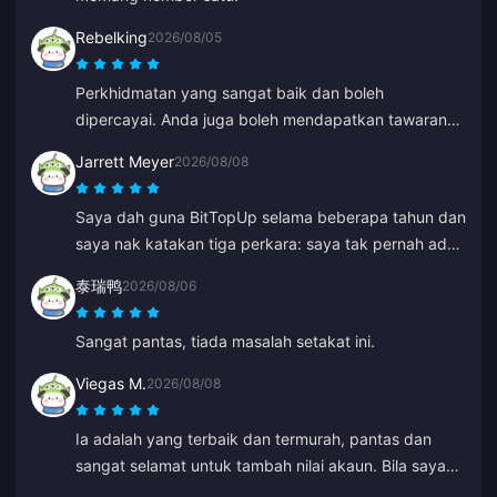
Rebelking
2026/08/05
Perkhidmatan yang sangat baik dan boleh
dipercayai. Anda juga boleh mendapatkan tawaran
istimewa dari semasa ke semasa.
Jarrett Meyer
2026/08/08
Saya dah guna BitTopUp selama beberapa tahun dan
saya nak katakan tiga perkara: saya tak pernah ada
masalah untuk tambah nilai; kelajuan penghantaran
泰瑞鸭
2026/08/06
mengatasi semua yang lain yang pernah saya cuba;
dan ia sangat mudah, beberapa klik sahaja dan
Sangat pantas, tiada masalah setakat ini.
semuanya selesai. Ia memudahkan hidup.
Viegas M.
2026/08/08
Ia adalah yang terbaik dan termurah, pantas dan
sangat selamat untuk tambah nilai akaun. Bila saya
tersilap masukkan ID lama, Anna betulkan dengan