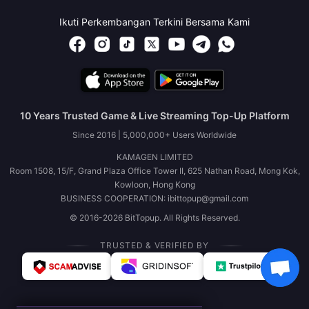
Ikuti Perkembangan Terkini Bersama Kami
10 Years Trusted Game & Live Streaming Top-Up Platform
Since 2016 | 5,000,000+ Users Worldwide
KAMAGEN LIMITED
Room 1508, 15/F, Grand Plaza Office Tower II, 625 Nathan Road, Mong Kok,
Kowloon, Hong Kong
BUSINESS COOPERATION: ibittopup@gmail.com
© 2016-2026 BitTopup. All Rights Reserved.
TRUSTED & VERIFIED BY