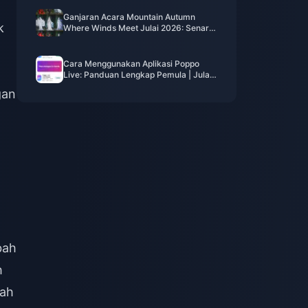
Nilai Selamat
Ganjaran Acara Mountain Autumn
k
Where Winds Meet Julai 2026: Senarai
Penuh, Mata Wang & Keutamaan
Cara Menggunakan Aplikasi Poppo
Live: Panduan Lengkap Pemula | Julai
2026
gan
bah
h
lah