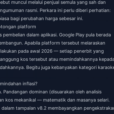
ebut muncul melalui penjual semula yang sah dan
umuman rasmi. Perkara ini perlu diberi perhatian:
biasa bagi perubahan harga sebesar ini.
otongan platform
s pembelian dalam aplikasi. Google Play pula berada
embangun. Apabila platform tersebut melaraskan
akukan pada awal 2026 — setiap penerbit yang
anggung kos tersebut atau memindahkannya kepad
ahkannya. Begitu juga kebanyakan kategori karaok
emindahan inflasi?
. Pandangan dominan (disuarakan oleh analisis
han kos mekanikal — matematik dan masanya selari.
a dalam tampalan v8.2 membayangkan pengekstraka