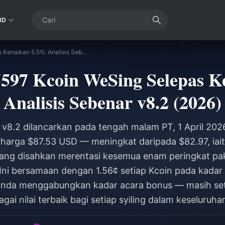
RD
Harga Pakej 5597 Kcoin WeSing Selepas Kenaikan 5.5%: Analisis Sebenar v8.2 (2026)
5597 Kcoin WeSing Selepas K
Analisis Sebenar v8.2 (2026)
 v8.2 dilancarkan pada tengah malam PT, 1 April 202
rharga $87.53 USD — meningkat daripada $82.97, iait
ang disahkan merentasi kesemua enam peringkat pa
Ini bersamaan dengan 1.56¢ setiap Kcoin pada kadar 
a anda menggabungkan kadar acara bonus — masih se
gai nilai terbaik bagi setiap syiling dalam keseluruha