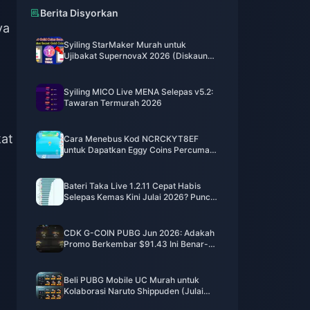
Berita Disyorkan
ya
Syiling StarMaker Murah untuk
Ujibakat SupernovaX 2026 (Diskaun
12-23%)
Syiling MICO Live MENA Selepas v5.2:
Tawaran Termurah 2026
kat
Cara Menebus Kod NCRCKYT8EF
untuk Dapatkan Eggy Coins Percuma
(Ogos 2026)
Bateri Taka Live 1.2.11 Cepat Habis
Selepas Kemas Kini Julai 2026? Punca
dan Cara Mengatasinya
CDK G-COIN PUBG Jun 2026: Adakah
Promo Berkembar $91.43 Ini Benar-
benar Berbaloi?
Beli PUBG Mobile UC Murah untuk
Kolaborasi Naruto Shippuden (Julai
2026): Kos, Pek Terbaik & Tambah