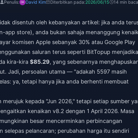
Penulis:
David Kim
Diterbitkan pada:
2026/06/15
14 min bac
dak disentuh oleh kebanyakan artikel: jika anda teru
(in-app store), anda bukan sahaja menanggung kenai
ayar komisen Apple sebanyak 30% atau Google Play
ggunakan saluran terus seperti BitTopup menjadik
a kira-kira
$85.29
, yang sebenarnya menghapuska
ut. Jadi, persoalan utama — "adakah 5597 masih
las: ya, tetapi hanya jika anda berhenti membuat
n merujuk kepada "Jun 2026," tetapi setiap sumber y
engaitkan kenaikan v8.2 dengan 1 April 2026. Masa
kemungkinan besar mencerminkan perbincangan
 selepas pelancaran; perubahan harga itu sendiri