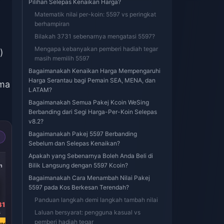
Pilihan Selepas Kenaikan Harga?
Matematik nilai per-koin: 5597 vs peringkat
berhampiran
Bilakah 3731 sebenarnya mengatasi 5597?
Mengapa kebanyakan pemberi hadiah tegar
)
masih memilih 5597
Bagaimanakah Kenaikan Harga Mempengaruhi
Harga Serantau bagi Pemain SEA, MENA, dan
ama
LATAM?
Bagaimanakah Semua Pakej Kcoin WeSing
Berbanding dari Segi Harga-Per-Koin Selepas
v8.2?
Bagaimanakah Pakej 5597 Berbanding
Sebelum dan Selepas Kenaikan?
Apakah yang Sebenarnya Boleh Anda Beli di
-39%
-39%
-39%
Bilik Langsung dengan 5597 Kcoin?
n
2062 Kcoin
1031 Kcoin
515 Kcoin
Bagaimanakah Cara Menambah Nilai Pakej
5597 pada Kos Berkesan Terendah?
Panduan langkah demi langkah tambah nilai
31
RM 114.08
RM 57.06
RM 28.53
Laluan bersyarat: pengguna kasual vs
6
RM 187.89
RM 93.98
RM 46.93
pemberi hadiah tegar
ang
Beli Sekarang
Beli Sekarang
Beli Sekarang