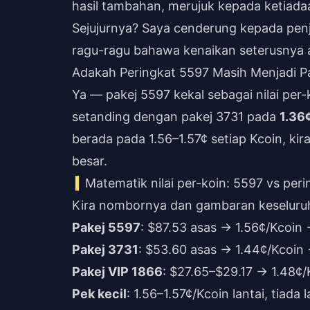
hasil tambahan, merujuk kepada ketiad
Sejujurnya? Saya cenderung kepada pen
ragu-ragu bahawa kenaikan seterusnya 
Adakah Peringkat 5597 Masih Menjadi Pa
Ya — pakej 5597 kekal sebagai nilai per
setanding dengan pakej 3731 pada
1.36
berada pada 1.56–1.57¢ setiap Kcoin, kir
besar.
Matematik nilai per-koin: 5597 vs per
Kira nombornya dan gambaran keseluruh
Pakej 5597
: $87.53 asas → 1.56¢/Kcoi
Pakej 3731
: $53.60 asas → 1.44¢/Kcoin
Pakej VIP 1866
: $27.65–$29.17 → 1.48¢/K
Pek kecil
: 1.56–1.57¢/Kcoin lantai, tiada 