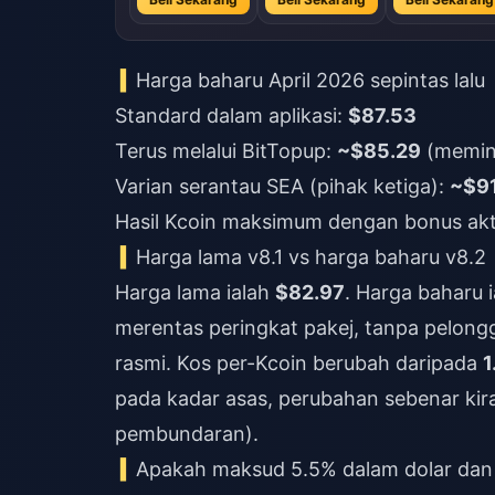
Harga baharu April 2026 sepintas lalu
Standard dalam aplikasi:
$87.53
Terus melalui BitTopup:
~$85.29
(memint
Varian serantau SEA (pihak ketiga):
~$9
Hasil Kcoin maksimum dengan bonus akt
Harga lama v8.1 vs harga baharu v8.2
Harga lama ialah
$82.97
. Harga baharu 
merentas peringkat pakej, tanpa pelon
rasmi. Kos per-Kcoin berubah daripada
1
pada kadar asas, perubahan sebenar kir
pembundaran).
Apakah maksud 5.5% dalam dolar dan