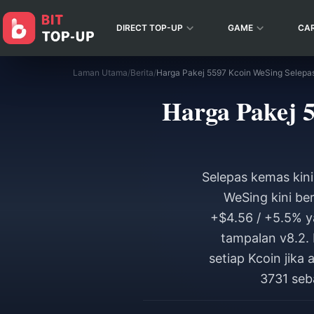
DIRECT TOP-UP
GAME
CA
Laman Utama
/
Berita
/
Harga Pakej 
Selepas kemas kini
WeSing kini be
+$4.56 / +5.5% y
tampalan v8.2. 
setiap Kcoin jik
3731 seba