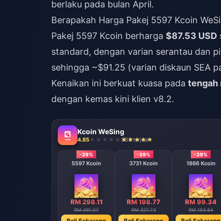
berlaku pada bulan April.
Berapakah Harga Pakej 5597 Kcoin WeSi
Pakej 5597 Kcoin berharga
$87.53 USD
standard, dengan varian serantau dan pih
sehingga ~$91.25 (varian diskaun SEA pa
Kenaikan ini berkuat kuasa pada
tengah 
dengan kemas kini klien v8.2.
Kcoin WeSing
4.85
838 terjual
-39%
-39%
-39%
5597 Kcoin
3731 Kcoin
1866 Kcoin
RM 298.11
RM 198.77
RM 99.34
RM 491.57
RM 327.73
RM 163.84
Beli Sekarang
Beli Sekarang
Beli Sekarang