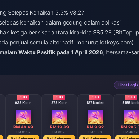
ng Selepas Kenaikan 5.5% v8.2?
selepas kenaikan dalam gedung dalam aplikasi
ak ketiga berkisar antara kira-kira $85.29 (BitTopup
da penjual semula alternatif, menurut lotkeys.com).
malam Waktu Pasifik pada 1 April 2026
, bersama-s
Lihat Lagi ›
-39%
-39%
-39%
-39%
933 Kcoin
373 Kcoin
187 Kcoins
5155 Kcoi
RM 49.69
RM 19.89
RM 9.92
RM 285.
RM 81.95
RM 32.78
RM 16.39
RM 469.7
Beli Sekarang
Beli Sekarang
Beli Sekarang
Beli Sekar