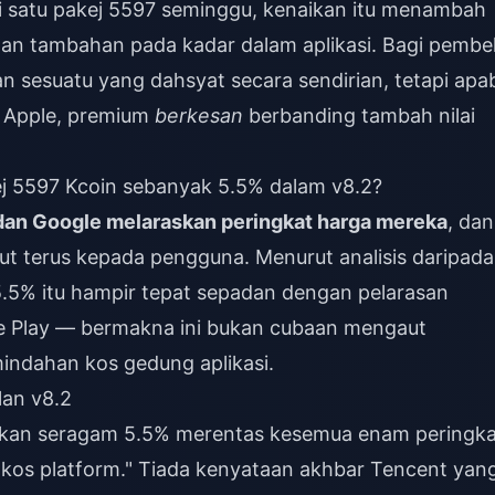
i satu pakej 5597 seminggu, kenaikan itu menambah
an tambahan pada kadar dalam aplikasi. Bagi pembel
an sesuatu yang dahsyat secara sendirian, tetapi apab
 Apple, premium
berkesan
berbanding tambah nilai
 5597 Kcoin sebanyak 5.5% dalam v8.2?
dan Google melaraskan peringkat harga mereka
, dan
t terus kepada pengguna. Menurut analisis daripada
.5% itu hampir tepat sepadan dengan pelarasan
e Play — bermakna ini bukan cubaan mengaut
mindahan kos gedung aplikasi.
lan v8.2
kan seragam 5.5% merentas kesemua enam peringka
n kos platform." Tiada kenyataan akhbar Tencent yan