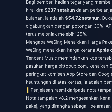
Bagi pemberi hadiah tegar yang membel
kira-kira
$237 setahun
dalam perbelanja
bulanan, ia adalah
$54.72 setahun
. Buk
digabungkan dengan potongan 30% IAP
terus melonjak melebihi 25%.
Mengapa WeSing Menaikkan Harga Pakej
WeSing menaikkan harga kerana
Apple 
Tencent Music memindahkan kos tersebu
pasukan harga bittopup.com, kenaikan 5
peringkat komisen App Store dan Googl
keuntungan di atas kertas, ia adalah pe
Penjelasan rasmi daripada nota tampa
Nota tampalan v8.2 mengesahkan kenai
pakej, yang dirangka sebagai "pelarasa