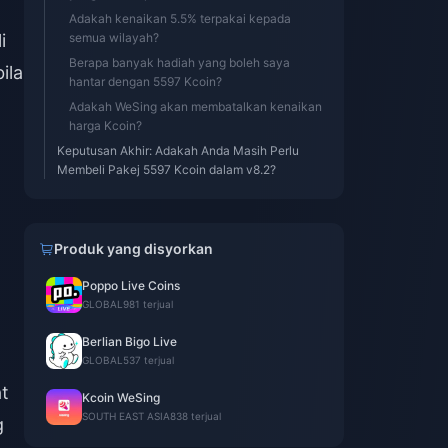
Adakah kenaikan 5.5% terpakai kepada
i
semua wilayah?
Berapa banyak hadiah yang boleh saya
ila
hantar dengan 5597 Kcoin?
Adakah WeSing akan membatalkan kenaikan
harga Kcoin?
Keputusan Akhir: Adakah Anda Masih Perlu
Membeli Pakej 5597 Kcoin dalam v8.2?
Produk yang disyorkan
Poppo Live Coins
GLOBAL
981 terjual
Berlian Bigo Live
GLOBAL
537 terjual
t
Kcoin WeSing
SOUTH EAST ASIA
838 terjual
g