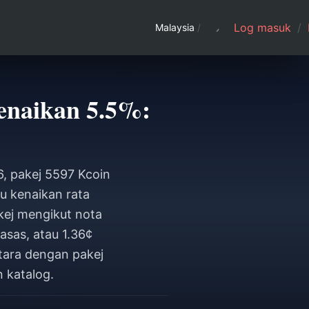
Log masuk
/
Malaysia
/
enaikan 5.5%:
6, pakej 5597 Kcoin
u kenaikan rata
kej mengikut nota
asas, atau 1.36¢
tara dengan pakej
n katalog.