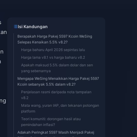
a
s
Isi Kandungan
kan
Berapakah Harga Pakej 5597 Kcoin WeSing
Selepas Kenaikan 5.5% v8.2?
Harga baharu April 2026 sepintas lalu
an
Harga lama v8.1 vs harga baharu v8.2
n
Apakah maksud 5.5% dalam dolar dan sen
yang sebenarnya
Mengapa WeSing Menaikkan Harga Pakej 5597
Kcoin sebanyak 5.5% dalam v8.2?
Penjelasan rasmi daripada nota tampalan
v8.2
ang
Mata wang, yuran IAP, dan tekanan potongan
platform
Teori komuniti: dorongan hasil atau
pemindahan inflasi?
Adakah Peringkat 5597 Masih Menjadi Pakej