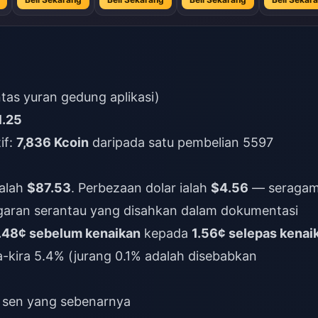
as yuran gedung aplikasi)
1.25
if:
7,836 Kcoin
daripada satu pembelian 5597
ialah
$87.53
. Perbezaan dolar ialah
$4.56
— seraga
ggaran serantau yang disahkan dalam dokumentasi
.48¢ sebelum kenaikan
kepada
1.56¢ selepas kenai
a-kira 5.4% (jurang 0.1% adalah disebabkan
 sen yang sebenarnya