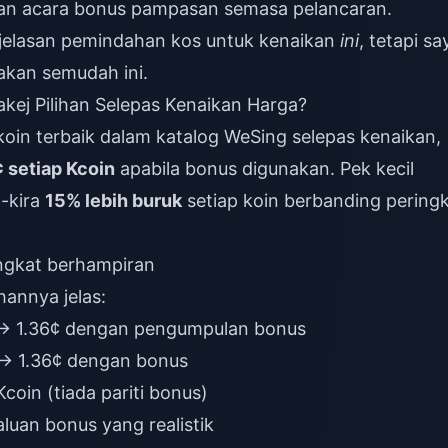
aan acara bonus pampasan semasa pelancaran.
jelasan pemindahan kos untuk kenaikan
ini
, tetapi sa
akan semudah ini.
kej Pilihan Selepas Kenaikan Harga?
-koin terbaik dalam katalog WeSing selepas kenaikan,
¢ setiap Kcoin
apabila bonus digunakan. Pek kecil
a-kira
15% lebih buruk
setiap koin berbanding pering
ingkat berhampiran
annya jelas:
n → 1.36¢ dengan pengumpulan bonus
 → 1.36¢ dengan bonus
coin (tiada pariti bonus)
laluan bonus yang realistik