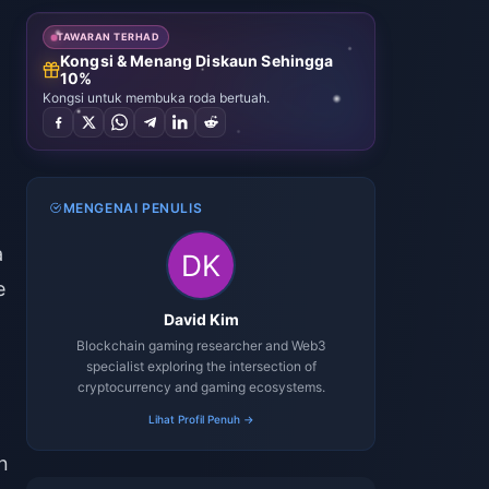
TAWARAN TERHAD
Kongsi & Menang Diskaun Sehingga
10%
Kongsi untuk membuka roda bertuah.
MENGENAI PENULIS
a
e
David Kim
Blockchain gaming researcher and Web3
specialist exploring the intersection of
cryptocurrency and gaming ecosystems.
Lihat Profil Penuh →
n