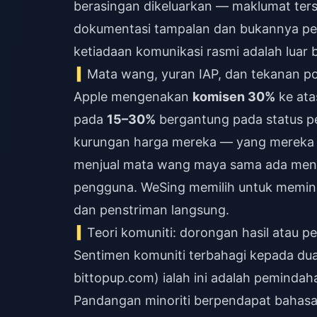
berasingan dikeluarkan — maklumat ters
dokumentasi tampalan dan bukannya peng
ketiadaan komunikasi rasmi adalah luar 
Mata wang, yuran IAP, dan tekanan p
Apple mengenakan
komisen 30%
ke ata
pada
15–30%
bergantung pada status p
kurungan harga mereka — yang mereka l
menjual mata wang maya sama ada men
pengguna. WeSing memilih untuk memind
dan penstriman langsung.
Teori komuniti: dorongan hasil atau p
Sentimen komuniti terbahagi kepada dua
bittopup.com) ialah ini adalah peminda
Pandangan minoriti berpendapat bahas