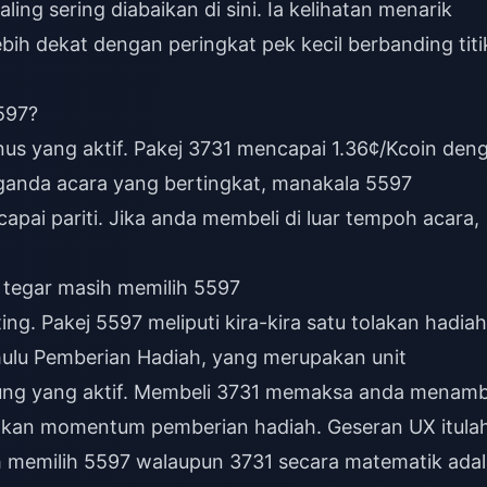
ing sering diabaikan di sini. Ia kelihatan menarik
lebih dekat dengan peringkat pek kecil berbanding titi
597?
us yang aktif. Pakej 3731 mencapai 1.36¢/Kcoin den
ganda acara yang bertingkat, manakala 5597
ai pariti. Jika anda membeli di luar tempoh acara,
tegar masih memilih 5597
ng. Pakej 5597 meliputi kira-kira satu tolakan hadiah
ulu Pemberian Hadiah, yang merupakan unit
ngsung yang aktif. Membeli 3731 memaksa anda menam
ahkan momentum pemberian hadiah. Geseran UX itula
 memilih 5597 walaupun 3731 secara matematik ada