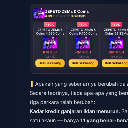
ZEPETO ZEMs & Coins
4.09
979 terjual
-50%
-50%
-50%
ZEPETO ZEMs &
ZEPETO ZEMs &
ZEPETO ZEMs 
Coins 4,680 Coins
Coins 9,700 Coins
Coins 28 ZEMs
RM 2.31
RM 4.53
RM 4.53
RM 4.57
RM 9.00
RM 9.00
Beli Sekarang
Beli Sekarang
Beli Sekarang
Apakah yang sebenarnya berubah dal
Secara teorinya, tiada apa-apa yang b
tiga perkara telah berubah:
Kadar kredit ganjaran iklan menurun.
Say
satu akaun — hanya
11 yang benar-ben