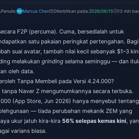
Penulis:
Marcus Chen
Diterbitkan pada:
2026/06/15
13 min ba
ecara F2P (percuma). Cuma, bersedialah untuk
apatkan satu pakaian peringkat pertengahan. Bagi
h suai avatar, tambah nilai kecil sebanyak $1–3 kin
nding melakukan
grinding
selama seminggu — dan itul
an oleh data.
roleh Tanpa Membeli pada Versi 4.24.000?
at tanpa Naver Z mengumumkannya secara terbuka.
4.000 (App Store, Jun 2026) hanya menyebut tentang
bolehgunaan — tiada perubahan mekanik ZEM yang
aya ukur jatuh kira-kira
56% selepas kemas kini
, ya
gai varians biasa.