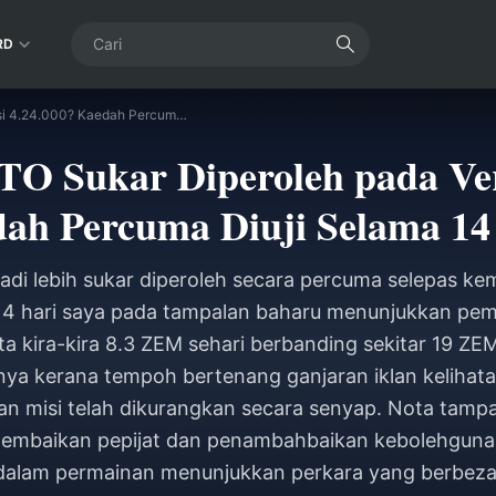
RD
ZEM ZEPETO Sukar Diperoleh pada Versi 4.24.000? Kaedah Percuma Diuji Selama 14 Hari
 Sukar Diperoleh pada Vers
ah Percuma Diuji Selama 14
di lebih sukar diperoleh secara percuma selepas ke
 14 hari saya pada tampalan baharu menunjukkan pem
 kira-kira 8.3 ZEM sehari berbanding sekitar 19 ZEM
nya kerana tempoh bertenang ganjaran iklan kelihata
n misi telah dikurangkan secara senyap. Nota tamp
embaikan pepijat dan penambahbaikan kebolehgunaan
dalam permainan menunjukkan perkara yang berbeza