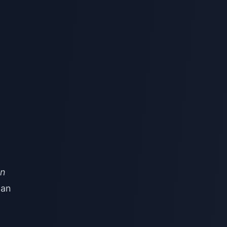
n
on
dan