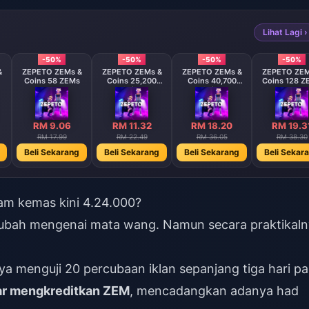
Lihat Lagi ›
-50%
-50%
-50%
-50%
&
ZEPETO ZEMs &
ZEPETO ZEMs &
ZEPETO ZEMs &
ZEPETO ZEM
Coins 58 ZEMs
Coins 25,200
Coins 40,700
Coins 128 Z
Coins
Coins
RM 9.06
RM 11.32
RM 18.20
RM 19.3
RM 17.99
RM 22.49
RM 36.05
RM 38.30
Beli Sekarang
Beli Sekarang
Beli Sekarang
Beli Sekar
am kemas kini 4.24.000?
erubah mengenai mata wang. Namun secara praktikaln
a menguji 20 percubaan iklan sepanjang tiga hari p
ar mengkreditkan ZEM
, mencadangkan adanya had