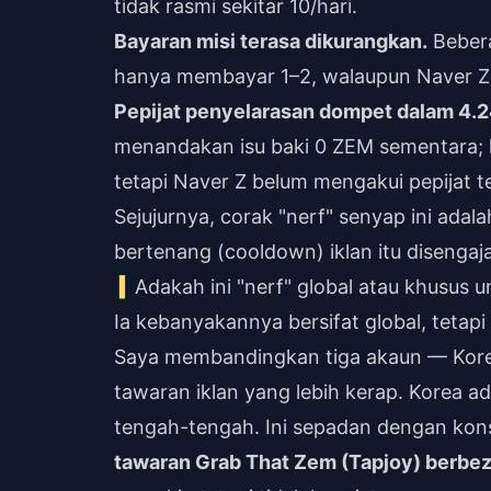
tidak rasmi sekitar 10/hari.
Bayaran misi terasa dikurangkan.
Bebera
hanya membayar 1–2, walaupun Naver Z 
Pepijat penyelarasan dompet dalam 4.2
menandakan isu baki 0 ZEM sementara; 
tetapi Naver Z belum mengakui pepijat t
Sejujurnya, corak "nerf" senyap ini ada
bertenang (cooldown) iklan itu disengaj
Adakah ini "nerf" global atau khusus u
Ia kebanyakannya bersifat global, tetap
Saya membandingkan tiga akaun — Korea
tawaran iklan yang lebih kerap. Korea a
tengah-tengah. Ini sepadan dengan kon
tawaran Grab That Zem (Tapjoy) berbe