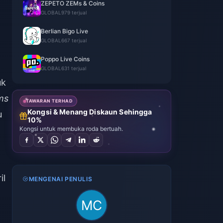
ZEPETO ZEMs & Coins
GLOBAL
979 terjual
Berlian Bigo Live
GLOBAL
667 terjual
Poppo Live Coins
GLOBAL
631 terjual
uk
ms
TAWARAN TERHAD
Kongsi & Menang Diskaun Sehingga
u
10%
Kongsi untuk membuka roda bertuah.
il
MENGENAI PENULIS