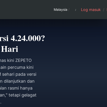
Log masuk
/
Malaysia
/
i 4.24.000?
 Hari
mas kini ZEPETO
ain percuma kini
 sehari pada versi
n dilanjutkan dan
alan rasmi hanya
," tetapi gelagat
.