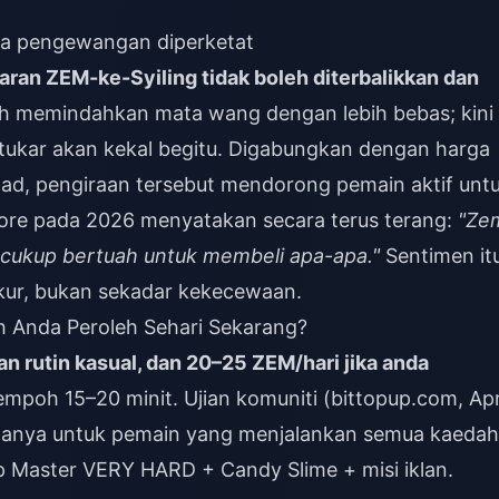
a pengewangan diperketat
ran ZEM-ke-Syiling tidak boleh diterbalikkan dan
leh memindahkan mata wang dengan lebih bebas; kini
tukar akan kekal begitu. Digabungkan dengan harga
had, pengiraan tersebut mendorong pemain aktif unt
ore pada 2026 menyatakan secara terus terang:
"Ze
 cukup bertuah untuk membeli apa-apa."
Sentimen it
ukur, bukan sekadar kekecewaan.
 Anda Peroleh Sehari Sekarang?
n rutin kasual, dan 20–25 ZEM/hari jika anda
mpoh 15–20 minit. Ujian komuniti (bittopup.com, Apr
hanya untuk pemain yang menjalankan semua kaedah
p Master VERY HARD + Candy Slime + misi iklan.