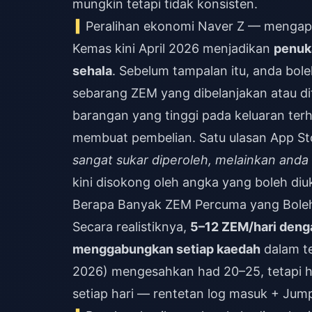
mungkin tetapi tidak konsisten.
Peralihan ekonomi Naver Z — mengap
Kemas kini April 2026 menjadikan
penuka
sehala
. Sebelum tampalan itu, anda bo
sebarang ZEM yang dibelanjakan atau di
barangan yang tinggi pada keluaran ter
membuat pembelian. Satu ulasan App St
sangat sukar diperoleh, melainkan anda
kini disokong oleh angka yang boleh di
Berapa Banyak ZEM Percuma yang Boleh
Secara realistiknya,
5–12 ZEM/hari denga
menggabungkan setiap kaedah
dalam te
2026) mengesahkan had 20–25, tetapi 
setiap hari — rentetan log masuk + Jum