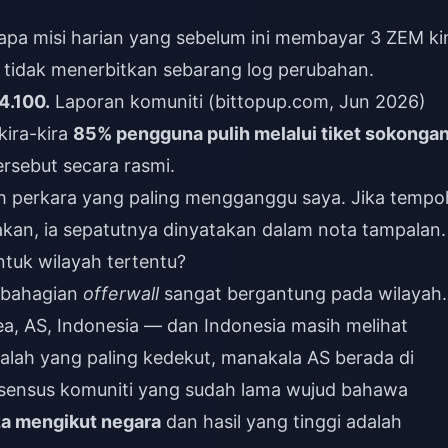
pa misi harian yang sebelum ini membayar 3 ZEM ki
tidak menerbitkan sebarang log perubahan.
4.100.
Laporan komuniti (bittopup.com, Jun 2026)
kira-kira
85% pengguna pulih melalui tiket sokonga
ersebut secara rasmi.
lah perkara yang paling mengganggu saya. Jika tempo
akan, ia sepatutnya dinyatakan dalam nota tampalan.
ntuk wilayah tertentu?
i bahagian
offerwall
sangat bergantung pada wilayah.
, AS, Indonesia — dan Indonesia masih melihat
dalah yang paling kedekut, manakala AS berada di
sensus komuniti yang sudah lama wujud bahawa
za mengikut negara
dan hasil yang tinggi adalah