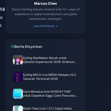
Marcus Chen
 14
Senior Gaming Industry Analyst with 12+ years of
experience in digital entertainment and game
ia
monetization strategies.
a
Lihat Profil Penuh →
Berita Disyorkan
Syiling StarMaker Murah untuk
Ujibakat SupernovaX 2026 (Diskaun
12-23%)
Syiling MICO Live MENA Selepas v5.2:
Tawaran Termurah 2026
Cara Menebus Kod NCRCKYT8EF
untuk Dapatkan Eggy Coins Percuma
(Ogos 2026)
Bateri Taka Live 1.2.11 Cepat Habis