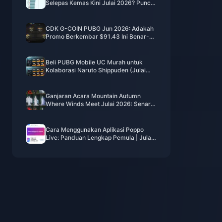
Selepas Kemas Kini Julai 2026? Punca
dan Cara Mengatasinya
CDK G-COIN PUBG Jun 2026: Adakah
Promo Berkembar $91.43 Ini Benar-
benar Berbaloi?
Beli PUBG Mobile UC Murah untuk
Kolaborasi Naruto Shippuden (Julai
2026): Kos, Pek Terbaik & Tambah
Nilai Selamat
Ganjaran Acara Mountain Autumn
Where Winds Meet Julai 2026: Senarai
Penuh, Mata Wang & Keutamaan
Cara Menggunakan Aplikasi Poppo
Live: Panduan Lengkap Pemula | Julai
2026