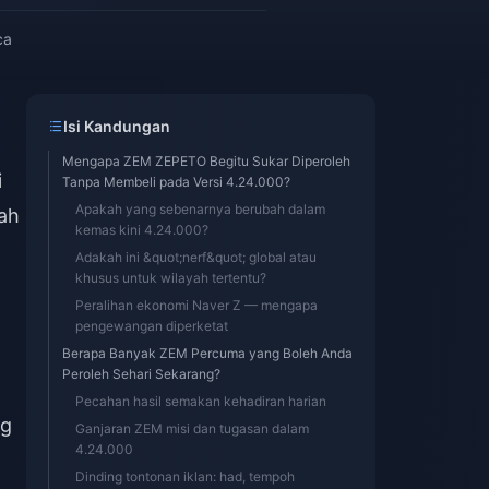
ca
Isi Kandungan
Mengapa ZEM ZEPETO Begitu Sukar Diperoleh
i
Tanpa Membeli pada Versi 4.24.000?
Apakah yang sebenarnya berubah dalam
ah
kemas kini 4.24.000?
Adakah ini &quot;nerf&quot; global atau
khusus untuk wilayah tertentu?
Peralihan ekonomi Naver Z — mengapa
pengewangan diperketat
Berapa Banyak ZEM Percuma yang Boleh Anda
Peroleh Sehari Sekarang?
Pecahan hasil semakan kehadiran harian
ng
Ganjaran ZEM misi dan tugasan dalam
4.24.000
Dinding tontonan iklan: had, tempoh