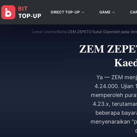
DIRECT TOP-UP
GAME
CA
Laman Utama
/
Berita
/
ZEM ZEPETO
Kaed
Ya — ZEM menja
4.24.000. Ujian
memperoleh purata
4.23.x, terutama
beberapa bayara
menyenaraikan "p