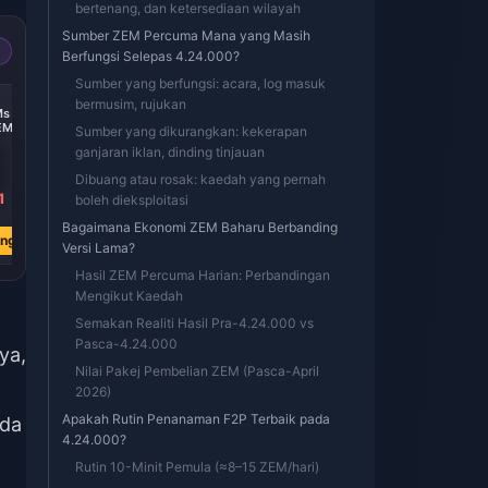
bertenang, dan ketersediaan wilayah
Sumber ZEM Percuma Mana yang Masih
Berfungsi Selepas 4.24.000?
Sumber yang berfungsi: acara, log masuk
-50%
-50%
-50%
bermusim, rujukan
s &
ZEPETO ZEMs &
ZEPETO ZEMs &
ZEPETO ZEMs &
EMs
Coins 110,000
Coins 323 ZEMs
Coins 300,000
Sumber yang dikurangkan: kekerapan
Coins
Coins
ganjaran iklan, dinding tinjauan
Dibuang atau rosak: kaedah yang pernah
1
RM 47.67
RM 48.87
RM 126.89
boleh dieksploitasi
RM 94.60
RM 96.92
RM 251.63
Bagaimana Ekonomi ZEM Baharu Berbanding
ang
Beli Sekarang
Beli Sekarang
Beli Sekarang
Versi Lama?
Hasil ZEM Percuma Harian: Perbandingan
Mengikut Kaedah
Semakan Realiti Hasil Pra-4.24.000 vs
Pasca-4.24.000
ya,
Nilai Pakej Pembelian ZEM (Pasca-April
2026)
Apakah Rutin Penanaman F2P Terbaik pada
ada
4.24.000?
Rutin 10-Minit Pemula (≈8–15 ZEM/hari)