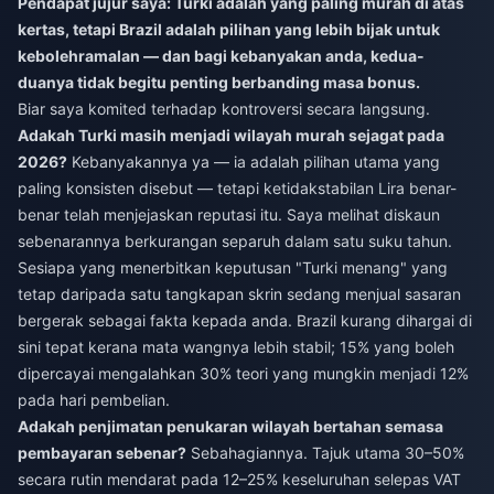
Pendapat jujur saya: Turki adalah yang paling murah di atas
kertas, tetapi Brazil adalah pilihan yang lebih bijak untuk
kebolehramalan — dan bagi kebanyakan anda, kedua-
duanya tidak begitu penting berbanding masa bonus.
Biar saya komited terhadap kontroversi secara langsung.
Adakah Turki masih menjadi wilayah murah sejagat pada
2026?
Kebanyakannya ya — ia adalah pilihan utama yang
paling konsisten disebut — tetapi ketidakstabilan Lira benar-
benar telah menjejaskan reputasi itu. Saya melihat diskaun
sebenarannya berkurangan separuh dalam satu suku tahun.
Sesiapa yang menerbitkan keputusan "Turki menang" yang
tetap daripada satu tangkapan skrin sedang menjual sasaran
bergerak sebagai fakta kepada anda. Brazil kurang dihargai di
sini tepat kerana mata wangnya lebih stabil; 15% yang boleh
dipercayai mengalahkan 30% teori yang mungkin menjadi 12%
pada hari pembelian.
Adakah penjimatan penukaran wilayah bertahan semasa
pembayaran sebenar?
Sebahagiannya. Tajuk utama 30–50%
secara rutin mendarat pada 12–25% keseluruhan selepas VAT