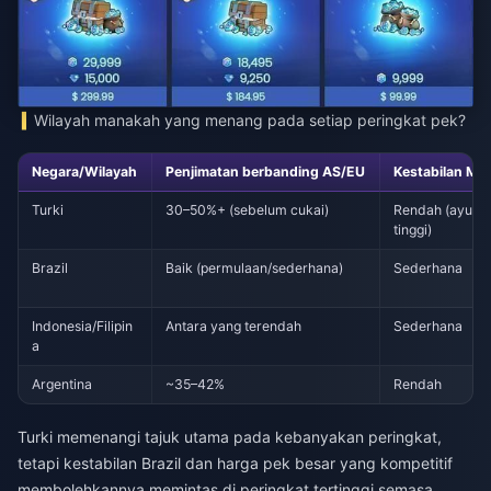
Wilayah manakah yang menang pada setiap peringkat pek?
Negara/Wilayah
Penjimatan berbanding AS/EU
Kestabilan Ma
Turki
30–50%+ (sebelum cukai)
Rendah (ayuna
tinggi)
Brazil
Baik (permulaan/sederhana)
Sederhana
Indonesia/Filipin
Antara yang terendah
Sederhana
a
Argentina
~35–42%
Rendah
Turki memenangi tajuk utama pada kebanyakan peringkat,
tetapi kestabilan Brazil dan harga pek besar yang kompetitif
membolehkannya memintas di peringkat tertinggi semasa