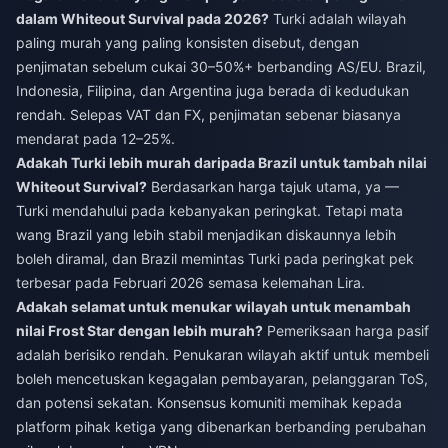
dalam Whiteout Survival pada 2026?
Turki adalah wilayah
paling murah yang paling konsisten disebut, dengan
penjimatan sebelum cukai 30–50%+ berbanding AS/EU. Brazil,
Indonesia, Filipina, dan Argentina juga berada di kedudukan
rendah. Selepas VAT dan FX, penjimatan sebenar biasanya
mendarat pada 12–25%.
Adakah Turki lebih murah daripada Brazil untuk tambah nilai
Whiteout Survival?
Berdasarkan harga tajuk utama, ya —
Turki mendahului pada kebanyakan peringkat. Tetapi mata
wang Brazil yang lebih stabil menjadikan diskaunnya lebih
boleh diramal, dan Brazil memintas Turki pada peringkat pek
terbesar pada Februari 2026 semasa kelemahan Lira.
Adakah selamat untuk menukar wilayah untuk menambah
nilai Frost Star dengan lebih murah?
Pemeriksaan harga pasif
adalah berisiko rendah. Penukaran wilayah aktif untuk membeli
boleh mencetuskan kegagalan pembayaran, pelanggaran ToS,
dan potensi sekatan. Konsensus komuniti memihak kepada
platform pihak ketiga yang dibenarkan berbanding perubahan