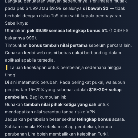
Langkau penukaran wilayah sepenuhnya. Penjimatan mutlak
pada pek $4.99 atau $9.99 selalunya
di bawah $2
— tidak
berbaloi dengan risiko ToS atau sakit kepala pembayaran.
Sebaliknya:
Utamakan
pek $9.99 semasa tetingkap bonus 5%
(1,049 FS
bukannya 999).
Timbunkan
bonus tambah nilai pertama
sebelum perkara lain.
Gunakan kedai web rasmi bebas cukai berbanding dalam
aplikasi apabila tersedia.
Laluan kecekapan untuk pembelanja sederhana hingga
tinggi
Di sini matematik berubah. Pada peringkat pukal, walaupun
penjimatan 15–20% yang sebenar adalah
$15–20+ setiap
pembelian
. Bagi kumpulan ini:
Gunakan
tambah nilai pihak ketiga yang sah
untuk
mendapatkan nilai serantau tanpa risiko VPN.
Jadualkan pembelian besar sekitar
tetingkap bonus acara
.
Sahkan semula FX sebelum setiap pembelian, kerana
perubahan Lira boleh membalikkan kelebihan Turki.