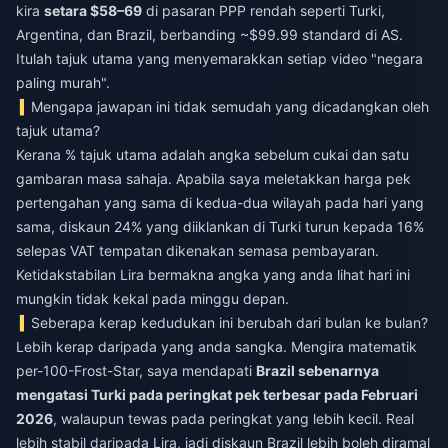
kira
setara $58–69
di pasaran PPP rendah seperti Turki,
Argentina, dan Brazil, berbanding ~$99.99 standard di AS.
Itulah tajuk utama yang menyemarakkan setiap video "negara
paling murah".
Mengapa jawapan ini tidak semudah yang dicadangkan oleh
tajuk utama?
Kerana % tajuk utama adalah angka sebelum cukai dan satu
gambaran masa sahaja. Apabila saya meletakkan harga pek
pertengahan yang sama di kedua-dua wilayah pada hari yang
sama, diskaun 24% yang diiklankan di Turki turun kepada 16%
selepas VAT tempatan dikenakan semasa pembayaran.
Ketidakstabilan Lira bermakna angka yang anda lihat hari ini
mungkin tidak kekal pada minggu depan.
Seberapa kerap kedudukan ini berubah dari bulan ke bulan?
Lebih kerap daripada yang anda sangka. Mengira matematik
per-100-Frost-Star, saya mendapati
Brazil sebenarnya
mengatasi Turki pada peringkat pek terbesar pada Februari
2026
, walaupun tewas pada peringkat yang lebih kecil. Real
lebih stabil daripada Lira, jadi diskaun Brazil lebih boleh diramal