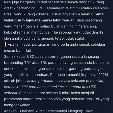
Real juga bergerak, tetapi secara sejarahnya dengan kurang
drastik berbanding Lira. Ketenangan relatif itu adalah kelebihan
Brazil yang kurang dihargai: diskaunnya
lebih boleh diramal
walaupun % tajuk utamanya lebih rendah
. Bagi seseorang
yang menambah nilai setiap bulan dan ingin merancang,
kebolehramalan mempunyai nilai sebenar yang tidak dimiliki
oleh angka 50% yang menarik tetapi tidak stabil.
Apakah kadar pertukaran yang perlu anda semak sebelum
menambah nilai?
Semak kadar USD pasaran pertengahan secara langsung
berbanding TRY atau BRL pada hari yang sama anda berhasrat
untuk membeli — jangan sekali-kali bergantung pada angka
yang dipetik oleh panduan. Panduan komuniti (topuplive 2026)
adalah jelas:
sahkan pertukaran semasa sebelum pembelian,
kerana ketidaktentuan memberi kesan kepada kos USD
sebenar.
Semakan kadar selama 5 minit boleh menjadi
perbezaan antara penjimatan 25% yang sebenar dan 10% yang
mengecewakan.
Adakah Cukai dan Yuran Tersembunyi Menghapuskan