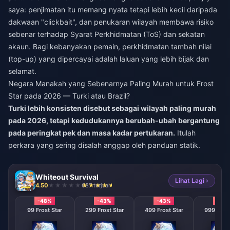
saya: penjimatan itu memang nyata tetapi lebih kecil daripada
dakwaan "clickbait", dan penukaran wilayah membawa risiko
sebenar terhadap Syarat Perkhidmatan (ToS) dan sekatan
akaun. Bagi kebanyakan pemain, perkhidmatan tambah nilai
(top-up) yang dipercayai adalah laluan yang lebih bijak dan
selamat.
Negara Manakah yang Sebenarnya Paling Murah untuk Frost
Star pada 2026 — Turki atau Brazil?
Turki lebih konsisten disebut sebagai wilayah paling murah
pada 2026, tetapi kedudukannya berubah-ubah bergantung
pada peringkat pek dan masa kadar pertukaran.
Itulah
perkara yang sering disalah anggap oleh panduan statik.
Whiteout Survival
Lihat Lagi ›
4.50
687 terjual
-48%
-43%
-43%
-43
99 Frost Star
299 Frost Star
499 Frost Star
999 Frost