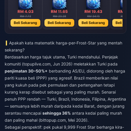
RM 4.03
RM 11.65
RM 19.43
RM 38
RM 7.73
RM 20.28
RM 34.15
RM 68.
Beli Sekarang
Beli Sekarang
Beli Sekarang
Beli Sek
Apakah kata matematik harga-per-Frost-Star yang mentah
sekarang?
Berdasarkan harga tajuk utama, Turki mendahului. Penjejak
komuniti (topuplive.com, Jun 2026) meletakkan Turki pada
penjimatan 30–50%+
berbanding AS/EU, didorong oleh harga
pariti kuasa beli (PPP) yang agresif. Brazil memberikan nilai
yang kukuh pada pek permulaan dan pertengahan tetapi
kurang kerap disebut sebagai yang paling murah. Senarai
penuh PPP rendah — Turki, Brazil, Indonesia, Filipina, Argentina
— semuanya lebih murah daripada kedai Barat, dengan jurang
serantau mencapai
sehingga 36%
antara kedai paling murah
dan paling mahal (bittopup.com, Mei 2026).
Sebagai perspektif: pek pukal 9,999 Frost Star berharga kira-