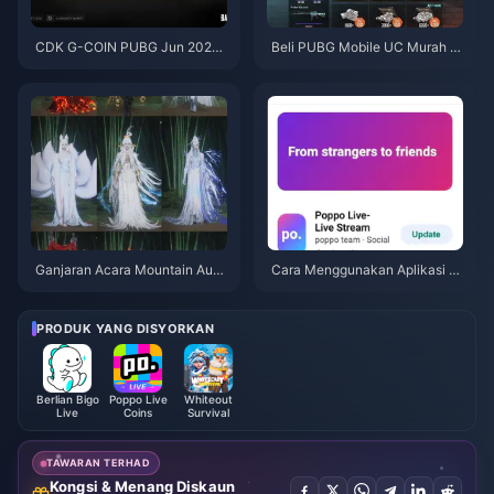
CDK G-COIN PUBG Jun 2026:
Beli PUBG Mobile UC Murah u
Adakah Promo Berkembar $91.
ntuk Kolaborasi Naruto Shippu
43 Ini Benar-benar Berbaloi?
den (Julai 2026): Kos, Pek Terb
aik & Tambah Nilai Selamat
Ganjaran Acara Mountain Autu
Cara Menggunakan Aplikasi P
mn Where Winds Meet Julai 20
oppo Live: Panduan Lengkap P
26: Senarai Penuh, Mata Wang
emula | Julai 2026
& Keutamaan
PRODUK YANG DISYORKAN
Berlian Bigo
Poppo Live
Whiteout
Live
Coins
Survival
TAWARAN TERHAD
Kongsi & Menang Diskaun