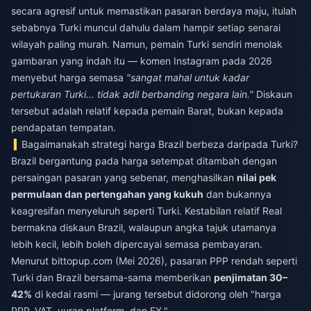
secara agresif untuk memastikan pasaran berdaya maju, itulah
sebabnya Turki muncul dahulu dalam hampir setiap senarai
wilayah paling murah. Namun, pemain Turki sendiri menolak
gambaran yang indah itu — komen Instagram pada 2026
menyebut harga semasa
"sangat mahal untuk kadar
pertukaran Turki... tidak adil berbanding negara lain."
Diskaun
tersebut adalah relatif kepada pemain Barat, bukan kepada
pendapatan tempatan.
Bagaimanakah strategi harga Brazil berbeza daripada Turki?
Brazil bergantung pada harga setempat ditambah dengan
persaingan pasaran yang sebenar, menghasilkan
nilai pek
permulaan dan pertengahan yang kukuh
dan bukannya
keagresifan menyeluruh seperti Turki. Kestabilan relatif Real
bermakna diskaun Brazil, walaupun angka tajuk utamanya
lebih kecil, lebih boleh dipercayai semasa pembayaran.
Menurut bittopup.com (Mei 2026), pasaran PPP rendah seperti
Turki dan Brazil bersama-sama memberikan
penjimatan 30–
42%
di kedai rasmi — jurang tersebut didorong oleh "harga
PPP, VAT, yuran platform, dan FX."