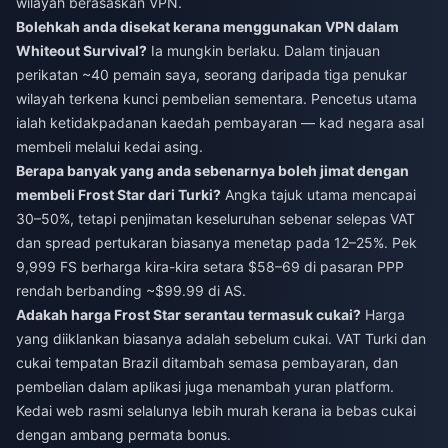
wilayah berasaskan VPN.
Bolehkah anda disekat kerana menggunakan VPN dalam
Whiteout Survival?
Ia mungkin berlaku. Dalam tinjauan
perikatan ~40 pemain saya, seorang daripada tiga penukar
wilayah terkena kunci pembelian sementara. Pencetus utama
ialah ketidakpadanan kaedah pembayaran — kad negara asal
membeli melalui kedai asing.
Berapa banyak yang anda sebenarnya boleh jimat dengan
membeli Frost Star dari Turki?
Angka tajuk utama mencapai
30–50%, tetapi penjimatan keseluruhan sebenar selepas VAT
dan spread pertukaran biasanya menetap pada 12–25%. Pek
9,999 FS berharga kira-kira setara $58–69 di pasaran PPP
rendah berbanding ~$99.99 di AS.
Adakah harga Frost Star serantau termasuk cukai?
Harga
yang diiklankan biasanya adalah sebelum cukai. VAT Turki dan
cukai tempatan Brazil ditambah semasa pembayaran, dan
pembelian dalam aplikasi juga menambah yuran platform.
Kedai web rasmi selalunya lebih murah kerana ia bebas cukai
dengan ambang permata bonus.