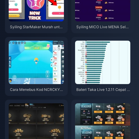
Syiling StarMaker Murah untuk
Syiling MICO Live MENA Selep
Ujibakat SupernovaX 2026 (Di
as v5.2: Tawaran Termurah 20
skaun 12-23%)
26
Cara Menebus Kod NCRCKYT
Bateri Taka Live 1.2.11 Cepat H
8EF untuk Dapatkan Eggy Coin
abis Selepas Kemas Kini Julai
s Percuma (Ogos 2026)
2026? Punca dan Cara Mengat
asinya