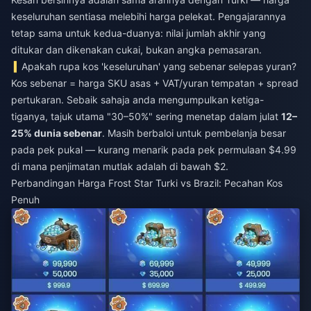
keseluruhan sentiasa melebihi harga pelekat. Pengajarannya
tetap sama untuk kedua-duanya: nilai jumlah akhir yang
ditukar dan dikenakan cukai, bukan angka pemasaran.
Apakah rupa kos 'keseluruhan' yang sebenar selepas yuran?
Kos sebenar = harga SKU asas + VAT/yuran tempatan + spread
pertukaran. Sebaik sahaja anda mengumpulkan ketiga-
tiganya, tajuk utama "30–50%" sering menetap dalam julat
12–
25% dunia sebenar
. Masih berbaloi untuk pembelanja besar
pada pek pukal — kurang menarik pada pek permulaan $4.99
di mana penjimatan mutlak adalah di bawah $2.
Perbandingan Harga Frost Star Turki vs Brazil: Pecahan Kos
Penuh