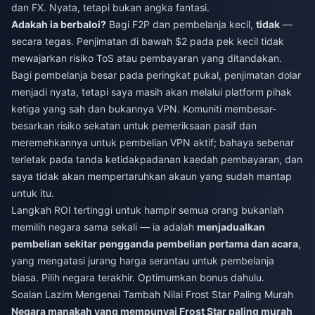
dan FX. Nyata, tetapi bukan angka fantasi.
Adakah ia berbaloi?
Bagi F2P dan pembelanja kecil,
tidak
—
secara tegas. Penjimatan di bawah $2 pada pek kecil tidak
mewajarkan risiko ToS atau pembayaran yang ditandakan.
Bagi pembelanja besar pada peringkat pukal, penjimatan dolar
menjadi nyata, tetapi saya masih akan melalui platform pihak
ketiga yang sah dan bukannya VPN. Komuniti membesar-
besarkan risiko sekatan untuk pemeriksaan pasif dan
meremehkannya untuk pembelian VPN aktif; bahaya sebenar
terletak pada tanda ketidakpadanan kaedah pembayaran, dan
saya tidak akan mempertaruhkan akaun yang sudah mantap
untuk itu.
Langkah ROI tertinggi untuk hampir semua orang bukanlah
memilih negara sama sekali — ia adalah
menjadualkan
pembelian sekitar pengganda pembelian pertama dan acara
,
yang mengatasi jurang harga serantau untuk pembelanja
biasa. Pilih negara terakhir. Optimumkan bonus dahulu.
Soalan Lazim Mengenai Tambah Nilai Frost Star Paling Murah
Negara manakah yang mempunyai Frost Star paling murah