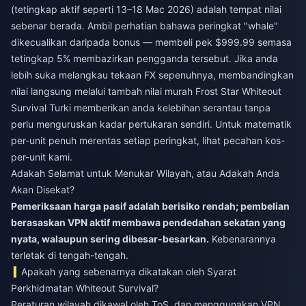
(tetingkap aktif seperti 13–18 Mac 2026) adalah tempat nilai
sebenar berada. Ambil perhatian bahawa peringkat "whale"
dikecualikan daripada bonus — membeli pek $999.99 semasa
tetingkap 5% membazirkan pengganda tersebut. Jika anda
lebih suka melangkau tekaan FX sepenuhnya, membandingkan
nilai langsung melalui
tambah nilai murah Frost Star Whiteout
Survival Turki
memberikan anda kelebihan serantau tanpa
perlu menguruskan kadar pertukaran sendiri. Untuk matematik
per-unit penuh merentas setiap peringkat, lihat pecahan kos-
per-unit kami.
Adakah Selamat untuk Menukar Wilayah, atau Adakah Anda
Akan Disekat?
Pemeriksaan harga pasif adalah berisiko rendah; pembelian
berasaskan VPN aktif membawa pendedahan sekatan yang
nyata, walaupun sering dibesar-besarkan.
Kebenarannya
terletak di tengah-tengah.
Apakah yang sebenarnya dikatakan oleh Syarat
Perkhidmatan Whiteout Survival?
Peraturan wilayah dikawal oleh ToS, dan menggunakan VPN