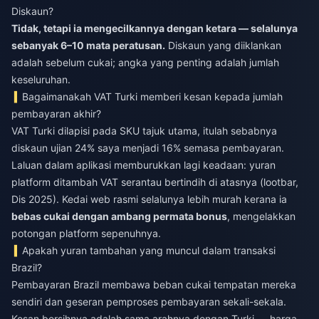
Diskaun?
Tidak, tetapi ia mengecilkannya dengan ketara — selalunya
sebanyak 6–10 mata peratusan.
Diskaun yang diiklankan
adalah sebelum cukai; angka yang penting adalah jumlah
keseluruhan.
Bagaimanakah VAT Turki memberi kesan kepada jumlah
pembayaran akhir?
VAT Turki dilapisi pada SKU tajuk utama, itulah sebabnya
diskaun ujian 24% saya menjadi 16% semasa pembayaran.
Laluan dalam aplikasi memburukkan lagi keadaan: yuran
platform ditambah VAT serantau bertindih di atasnya (lootbar,
Dis 2025). Kedai web rasmi selalunya lebih murah kerana ia
bebas cukai dengan ambang permata bonus
, mengelakkan
potongan platform sepenuhnya.
Apakah yuran tambahan yang muncul dalam transaksi
Brazil?
Pembayaran Brazil membawa beban cukai tempatan mereka
sendiri dan geseran pemproses pembayaran sekali-sekala.
Kesan bersihnya adalah sama arahnya dengan Turki — harga