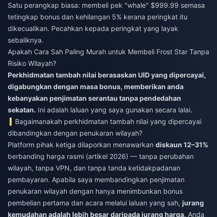
Satu perangkap biasa: membeli pek "whale" $999.99 semasa
tetingkap bonus dan kehilangan 5% kerana peringkat itu
dikecualikan. Pecahkan kepada peringkat yang layak
sebaliknya.
Apakah Cara Sah Paling Murah untuk Membeli Frost Star Tanpa
Risiko Wilayah?
Perkhidmatan tambah nilai berasaskan UID yang dipercayai,
digabungkan dengan masa bonus, memberikan anda
kebanyakan penjimatan serantau tanpa pendedahan
sekatan.
Ini adalah laluan yang saya gunakan secara lalai.
Bagaimanakah perkhidmatan tambah nilai yang dipercayai
dibandingkan dengan penukaran wilayah?
Platform pihak ketiga dilaporkan menawarkan
diskaun 12–31%
berbanding harga rasmi (artikel 2026) — tanpa perubahan
wilayah, tanpa VPN, dan tanpa tanda ketidakpadanan
pembayaran. Apabila saya membandingkan penjimatan
penukaran wilayah dengan hanya menimbunkan bonus
pembelian pertama dan acara melalui laluan yang sah,
jurang
kemudahan adalah lebih besar daripada jurang harga
. Anda