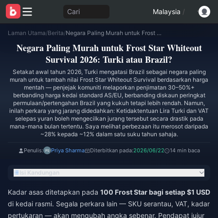
Cari
Malaysia
/
Laman Utama
/
Berita
/
Negara Paling Murah untuk Frost Star Whiteout Survival 2026: Turki atau Brazil?
Negara Paling Murah untuk Frost Star Whiteout
Survival 2026: Turki atau Brazil?
Setakat awal tahun 2026, Turki mengatasi Brazil sebagai negara paling
murah untuk tambah nilai Frost Star Whiteout Survival berdasarkan harga
mentah — penjejak komuniti melaporkan penjimatan 30–50%+
berbanding harga kedai standard AS/EU, berbanding diskaun peringkat
permulaan/pertengahan Brazil yang kukuh tetapi lebih rendah. Namun,
inilah perkara yang jarang didedahkan: Ketidaktentuan Lira Turki dan VAT
selepas yuran boleh mengecilkan jurang tersebut secara drastik pada
mana-mana bulan tertentu. Saya melihat perbezaan itu merosot daripada
~28% kepada ~12% dalam satu suku tahun sahaja.
Penulis:
Priya Sharma
Diterbitkan pada:
2026/06/22
14 min baca
Isi Kandungan
Kadar asas ditetapkan pada
100 Frost Star bagi setiap $1 USD
di kedai rasmi. Segala perkara lain — SKU serantau, VAT, kadar
pertukaran — akan mengubah angka sebenar. Pendapat jujur