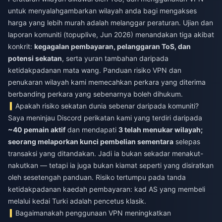
untuk menyalahgambarkan wilayah anda bagi mengakses
harga yang lebih murah adalah melanggar peraturan. Ujian dan
laporan komuniti (topuplive, Jun 2026) menandakan tiga akibat
konkrit:
kegagalan pembayaran, pelanggaran ToS, dan
potensi sekatan
, serta yuran tambahan daripada
ketidakpadanan mata wang. Panduan risiko VPN dan
penukaran wilayah kami memecahkan perkara yang diterima
berbanding perkara yang sebenarnya boleh dihukum.
Apakah risiko sekatan dunia sebenar daripada komuniti?
Saya meninjau Discord perikatan kami yang terdiri daripada
~40 pemain aktif
dan mendapati
3 telah menukar wilayah;
seorang melaporkan kunci pembelian sementara
selepas
transaksi yang ditandakan. Jadi ia bukan sekadar menakut-
nakutkan — tetapi ia juga bukan kiamat seperti yang disiratkan
oleh sesetengah panduan. Risiko tertumpu pada tanda
ketidakpadanan kaedah pembayaran: kad AS yang membeli
melalui kedai Turki adalah pencetus klasik.
Bagaimanakah penggunaan VPN meningkatkan