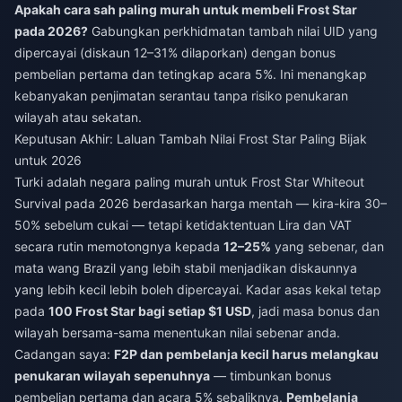
Apakah cara sah paling murah untuk membeli Frost Star
pada 2026?
Gabungkan perkhidmatan tambah nilai UID yang
dipercayai (diskaun 12–31% dilaporkan) dengan bonus
pembelian pertama dan tetingkap acara 5%. Ini menangkap
kebanyakan penjimatan serantau tanpa risiko penukaran
wilayah atau sekatan.
Keputusan Akhir: Laluan Tambah Nilai Frost Star Paling Bijak
untuk 2026
Turki adalah negara paling murah untuk Frost Star Whiteout
Survival pada 2026 berdasarkan harga mentah — kira-kira 30–
50% sebelum cukai — tetapi ketidaktentuan Lira dan VAT
secara rutin memotongnya kepada
12–25%
yang sebenar, dan
mata wang Brazil yang lebih stabil menjadikan diskaunnya
yang lebih kecil lebih boleh dipercayai. Kadar asas kekal tetap
pada
100 Frost Star bagi setiap $1 USD
, jadi masa bonus dan
wilayah bersama-sama menentukan nilai sebenar anda.
Cadangan saya:
F2P dan pembelanja kecil harus melangkau
penukaran wilayah sepenuhnya
— timbunkan bonus
pembelian pertama dan acara 5% sebaliknya.
Pembelanja