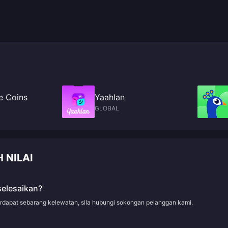
e Coins
Yaahlan
GLOBAL
 NILAI
selesaikan?
erdapat sebarang kelewatan, sila hubungi sokongan pelanggan kami.