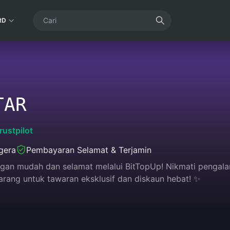
RD
TAR
rustpilot
gera
Pembayaran Selamat & Terjamin
an mudah dan selamat melalui BitTopUp! Nikmati pengala
karang untuk tawaran eksklusif dan diskaun hebat! ✨