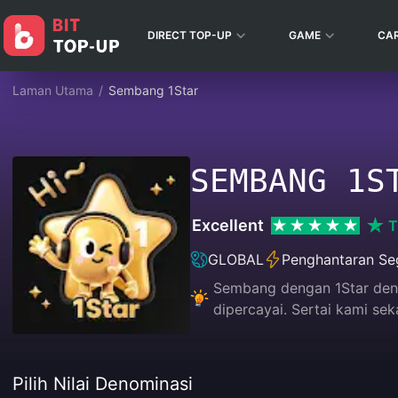
DIRECT TOP-UP
GAME
CA
Laman Utama
/
Sembang 1Star
SEMBANG 1S
Excellent
T
GLOBAL
Penghantaran Se
Sembang dengan 1Star deng
dipercayai. Sertai kami se
Pilih Nilai Denominasi