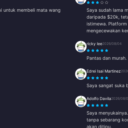
mi untuk membeli mata wang
Saya sudah lama me
daripada $20k, tet
istimewa. Platform
mengecewakan kera
ricky lee
2026/08/04
Pantas dan murah.
Edrei Isai Martinez
202
Saya sangat suka 
Adolfo Davila
2026/08/
Saya menyukainya. 
tanpa sebarang kom
akan ditipu.