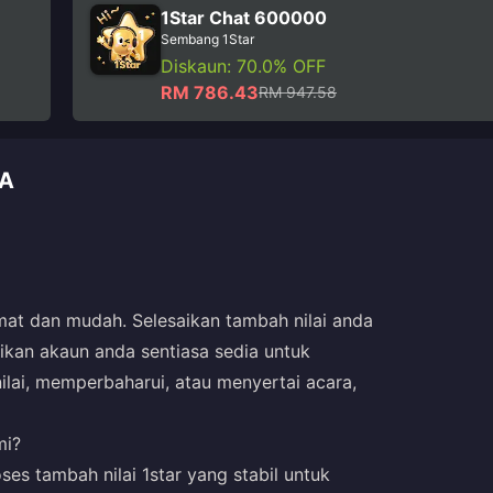
1Star Chat 600000
Sembang 1Star
Diskaun: 70.0% OFF
RM 786.43
RM 947.58
LA
at dan mudah. Selesaikan tambah nilai anda
ikan akaun anda sentiasa sedia untuk
ai, memperbaharui, atau menyertai acara,
mi?
es tambah nilai 1star yang stabil untuk