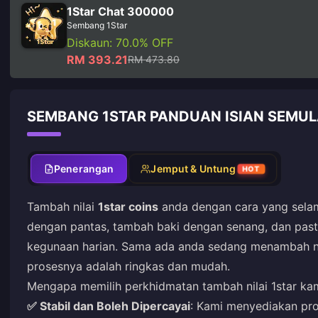
1Star Chat 300000
Sembang 1Star
Diskaun: 70.0% OFF
RM 393.21
RM 473.80
SEMBANG 1STAR PANDUAN ISIAN SEMU
Penerangan
Jemput & Untung
HOT
Tambah nilai
1star coins
anda dengan cara yang selam
dengan pantas, tambah baki dengan senang, dan past
kegunaan harian. Sama ada anda sedang menambah nil
prosesnya adalah ringkas dan mudah.
Mengapa memilih perkhidmatan tambah nilai 1star ka
✅ Stabil dan Boleh Dipercayai
: Kami menyediakan pros