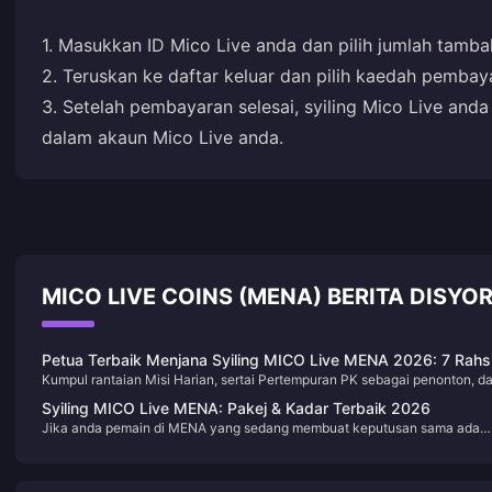
1. Masukkan ID Mico Live anda dan pilih jumlah tambah
2. Teruskan ke daftar keluar dan pilih kaedah pembaya
3. Setelah pembayaran selesai, syiling Mico Live anda
dalam akaun Mico Live anda.
MICO LIVE COINS (MENA) BERITA DISYO
Petua Terbaik Menjana Syiling MICO Live MENA 2026: 7 Rahs
Kumpul rantaian Misi Harian, sertai Pertempuran PK sebagai penonton, d
v5.2 Yang Benar-benar Berkesan
manfaatkan pengganda rentetan log masuk v5.2 — ketiga-tiga kaedah in
Syiling MICO Live MENA: Pakej & Kadar Terbaik 2026
sahaja mampu meningkatkan Syiling mingguan anda sebanyak 40–60%
Jika anda pemain di MENA yang sedang membuat keputusan sama ada
berbanding pendekatan satu kaedah, tanpa membelanjakan walau satu
untuk menambah nilai sekarang atau menunggu — jangan tunggu. Kadar
dirham pun. Selepas menjejaki baki saya sendiri setiap hari selama enam
keutamaan MENA sebanyak 143 Syiling bagi setiap USD akan tamat pad
minggu selepas v5.2, saya mendapati pemain di MENA yang
tengah malam UTC, 28 Februari 2026 (4 pagi waktu UAE, 1 Mac). Versi 5.
menggabungkan kesemua tujuh strategi di bawah secara konsisten