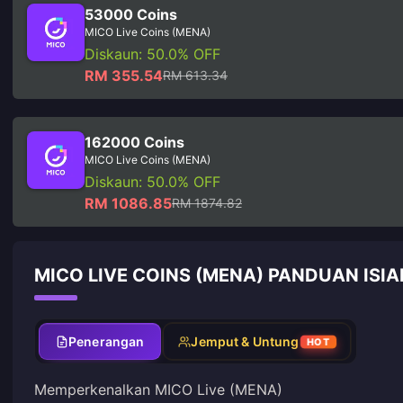
53000 Coins
MICO Live Coins (MENA)
Diskaun: 50.0% OFF
RM 355.54
RM 613.34
162000 Coins
MICO Live Coins (MENA)
Diskaun: 50.0% OFF
RM 1086.85
RM 1874.82
MICO LIVE COINS (MENA) PANDUAN ISI
Penerangan
Jemput & Untung
HOT
Memperkenalkan MICO Live (MENA)