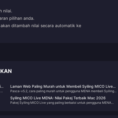
 nilai.
ran pilihan anda.
 akan ditambah nilai secara automatik ke
RKAN
ia
Laman Web Paling Murah untuk Membeli Syiling MICO Live
an
Pasca-v5.2, cara paling murah untuk pengguna MENA membeli Syiling
MENA Pasca-v5.2 (2026)
i
MICO Live adalah melalui platform tambah nilai pihak ketiga yang sah —
Syiling MICO Live MENA: Nilai Pakej Terbaik Mac 2026
BitTopup secara konsisten mendahului dari segi kos setiap syiling,
Pakej Syiling MICO Live yang paling berbaloi untuk pengguna MENA
menawarkan penjimatan sebanyak 17–29% berbanding kedai dalam
sekarang ialah **pek 8,550 Syiling pada harga $0.00188 setiap syiling*
aplikasi rasmi. Kemas kini v5.2 April 2026 telah menyusun semula kadar
a
bukannya pek 53,000 yang nampak hebat di atas kertas. Akaun MENA
syiling global daripada 110 kepada 94–99 syiling bagi setiap USD, dan
2
menghasilkan 143 syiling bagi setiap USD berbanding purata global
rantau MENA secara khususnya mengalami penurunan daripada kadar