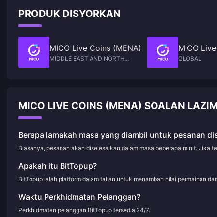
akan dilancarkan pada S2 Mac 2026 dengan pengesahan pengetatan
memperoleh 1,500–4,000 Syiling percuma dalam tempoh 13 hari. Penstri
kadar sebanyak 10–15%. Setiap dolar yang anda belanjakan selepas tari
PRODUK DISYORKAN
berdedikasi yang meluangkan 40–50 jam/bulan mampu mencapai $150–
akhir tersebut akan memberikan jumlah syiling yang jauh lebih sedikit.
500/bulan menjelang bulan ketiga. Berikut adalah caranya.
MICO Live Coins (MENA)
MICO Live
MIDDLE EAST AND NORTH
GLOBAL
AFRICA
MICO LIVE COINS (MENA) SOALAN LAZIM
Berapa lamakah masa yang diambil untuk pesanan di
Biasanya, pesanan akan diselesaikan dalam masa beberapa minit. Jika t
Apakah itu BitTopup?
BitTopup ialah platform dalam talian untuk menambah nilai permainan d
Waktu Perkhidmatan Pelanggan?
Perkhidmatan pelanggan BitTopup tersedia 24/7.