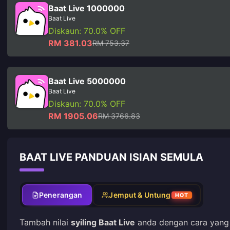
Baat Live 1000000
Baat Live
Diskaun: 70.0% OFF
RM 381.03
RM 753.37
Baat Live 5000000
Baat Live
Diskaun: 70.0% OFF
RM 1905.06
RM 3766.83
BAAT LIVE PANDUAN ISIAN SEMULA
Penerangan
Jemput & Untung
HOT
Tambah nilai
syiling Baat Live
anda dengan cara yang 