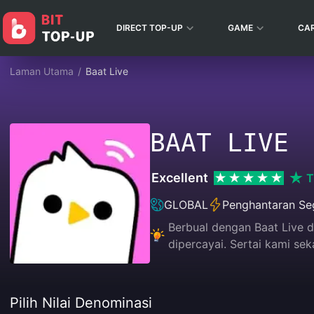
DIRECT TOP-UP
GAME
CA
Laman Utama
/
Baat Live
BAAT LIVE
Excellent
T
GLOBAL
Penghantaran Se
Berbual dengan Baat Live 
dipercayai. Sertai kami se
Pilih Nilai Denominasi