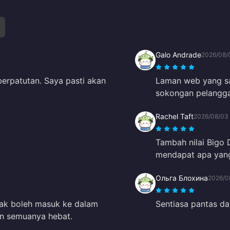
Galo Andrade
2026/08/
erpatutan. Saya pasti akan
Laman web yang sa
sokongan pelangga
Rachel Taft
2026/08/03
Tambah nilai Bigo
mendapat apa yan
Ольга Блохина
2026/0
idak boleh masuk ke dalam
Sentiasa pantas da
in semuanya hebat.