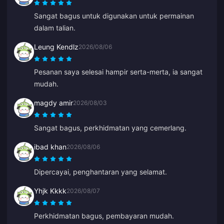
adalah bot kerana tiba-tiba ia mula bercakap dalam
Sangat bagus untuk digunakan untuk permainan
bahasa Cina.
dalam talian.
Leung Kendlz
2026/08/06
Pesanan saya selesai hampir serta-merta, ia sangat
mudah.
magdy amir
2026/08/03
Sangat bagus, perkhidmatan yang cemerlang.
ibad khan
2026/08/06
Dipercayai, penghantaran yang selamat.
Yhjk Kkkk
2026/08/07
Perkhidmatan bagus, pembayaran mudah.