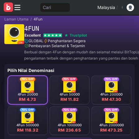
Cari
Malaysia
/
Laman Utama
/
4Fun
4FUN
Excellent
Trustpilot
GLOBAL
Penghantaran Segera
Pembayaran Selamat & Terjamin
Berbual dengan 4Fun dengan mudah dan selamat melalui BitTopUp
pengalaman terbaik dengan penghantaran yang pantas dan boleh 
Sertai kami sekarang untuk tawaran eksklusif dan diskaun hebat!
Pilih Nilai Denominasi
70% OFF
70% OFF
70% OFF
4Fun 20000
4Fun 50000
4Fun 200000
RM 4.73
RM 11.82
RM 47.30
70% OFF
70% OFF
70% OFF
4Fun 500000
4Fun 1000000
4Fun 2000000
RM 118.32
RM 236.65
RM 473.25