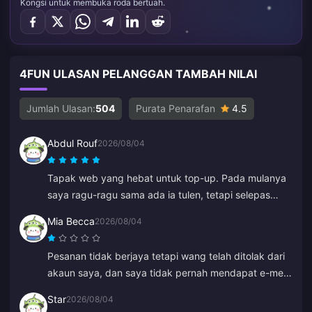
Kongsi untuk membuka roda bertuah.
4FUN ULASAN PELANGGAN TAMBAH NILAI
Jumlah Ulasan:
504
Purata Penarafan
4.5
Abdul Rouf
2026/08/04
Tapak web yang hebat untuk top-up. Pada mulanya
saya ragu-ragu sama ada ia tulen, tetapi selepas
membaca beberapa ulasan saya membeli dalam
Mia Becca
2026/08/04
jumlah yang kecil. Ia sampai dalam masa kurang dari
2 minit, jadi saya sangat berpuas hati.
Pesanan tidak berjaya tetapi wang telah ditolak dari
akaun saya, dan saya tidak pernah mendapat e-mel
kegagalan pembayaran atau pengesahan. Khidmat
Star
2026/08/04
pelanggan juga tidak membantu, dan saya rasa ia