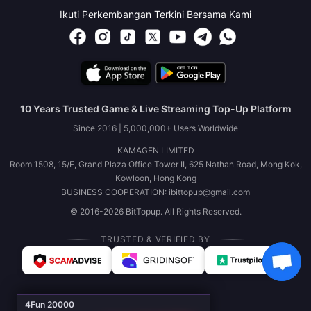
Ikuti Perkembangan Terkini Bersama Kami
10 Years Trusted Game & Live Streaming Top-Up Platform
Since 2016 | 5,000,000+ Users Worldwide
KAMAGEN LIMITED
Room 1508, 15/F, Grand Plaza Office Tower II, 625 Nathan Road, Mong Kok,
Kowloon, Hong Kong
BUSINESS COOPERATION: ibittopup@gmail.com
© 2016-2026 BitTopup. All Rights Reserved.
TRUSTED & VERIFIED BY
4Fun 20000