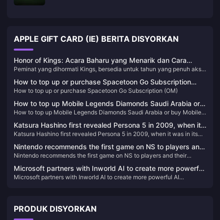
APPLE GIFT CARD (IE) BERITA DISYORKAN
Honor of Kings: Acara Baharu yang Menarik dan Cara
Peminat yang dihormati Kings, bersedia untuk tahun yang penuh aksi
Tambah Nilai Dengan Mudah!
yang dipenuhi dengan kejohanan dan acara yang menarik! Dengan
How to top up or purchase Spacetoon Go Subscription
pelaburan besar-besaran $15 juta dalam kancah esport globalnya,
How to top up or purchase Spacetoon Go Subscription (OM)
(OM)
2024 menjanjikan menjadi tahun penting untuk permainan itu. Sama
ada anda pemain berpengalaman atau baru dalam arena, ada sesuatu
How to top up Mobile Legends Diamonds Saudi Arabia or
untuk semua orang dalam acara yang akan datang​
How to top up Mobile Legends Diamonds Saudi Arabia or buy Mobile
buy Mobile Legends Diamonds Saudi Arabia
Legends Diamonds Saudi Arabia
Katsura Hashino first revealed Persona 5 in 2009, when it
Katsura Hashino first revealed Persona 5 in 2009, when it was in its
was in its early stages
early stages
Nintendo recommends the first game on NS to players and
Nintendo recommends the first game on NS to players and their
their families
families
Microsoft partners with Inworld AI to create more powerful
Microsoft partners with Inworld AI to create more powerful AI
AI development tools for Xbox
development tools for Xbox
PRODUK DISYORKAN