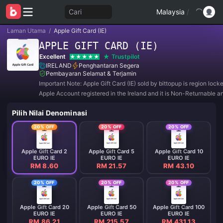
Cari
Malaysia
/
Laman Utama
/
Apple Gift Card (IE)
APPLE GIFT CARD (IE)
Excellent
Trustpilot
IRELAND
Penghantaran Segera
Pembayaran Selamat & Terjamin
Important Note: Apple Gift Card (IE) sold by bittopup is region lock
Apple Account registered in the Ireland and it is Non-Returnable 
Refundable.
Pilih Nilai Denominasi
20% OFF
20% OFF
20% OFF
Apple Gift Card 2
Apple Gift Card 5
Apple Gift Card 10
EURO IE
EURO IE
EURO IE
RM 8.60
RM 21.57
RM 43.10
20% OFF
20% OFF
20% OFF
Apple Gift Card 20
Apple Gift Card 50
Apple Gift Card 100
EURO IE
EURO IE
EURO IE
RM 86.21
RM 215.57
RM 431.13