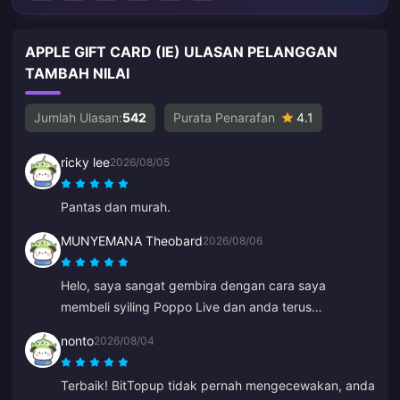
APPLE GIFT CARD (IE) ULASAN PELANGGAN
TAMBAH NILAI
Jumlah Ulasan:
542
Purata Penarafan
4.1
ricky lee
2026/08/05
Pantas dan murah.
MUNYEMANA Theobard
2026/08/06
Helo, saya sangat gembira dengan cara saya
membeli syiling Poppo Live dan anda terus
menghantarnya ke akaun Binance saya dengan
nonto
2026/08/04
segera. Saya berpuas hati dengan aplikasi anda dan
cara ia membimbing saya. Terima kasih, teruskan
Terbaik! BitTopup tidak pernah mengecewakan, anda
usaha ini.