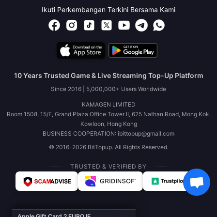
Ikuti Perkembangan Terkini Bersama Kami
10 Years Trusted Game & Live Streaming Top-Up Platform
Since 2016 | 5,000,000+ Users Worldwide
KAMAGEN LIMITED
Room 1508, 15/F, Grand Plaza Office Tower II, 625 Nathan Road, Mong Kok,
Kowloon, Hong Kong
BUSINESS COOPERATION: ibittopup@gmail.com
© 2016-2026 BitTopup. All Rights Reserved.
TRUSTED & VERIFIED BY
Apple Gift Card 2 EURO IE