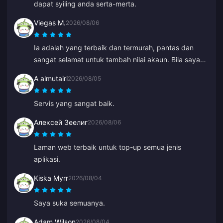
dapat syiling anda serta-merta.
Viegas M.
2026/08/06
Ia adalah yang terbaik dan termurah, pantas dan
sangat selamat untuk tambah nilai akaun. Bila saya
tersilap masukkan ID lama, Anna betulkan dengan
A almutairi
2026/08/05
cepat dan tambah nilai ke ID yang betul.
Servis yang sangat baik.
Алексей Зеелиг
2026/08/06
Laman web terbaik untuk top-up semua jenis
aplikasi.
Kiska Myrr
2026/08/04
Saya suka semuanya.
Adam Wilson
2026/08/04