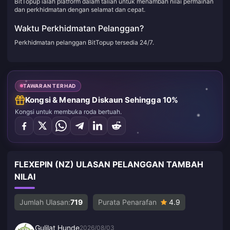
BitTopup ialah platform dalam talian untuk menambah nilai permainan
dan perkhidmatan dengan selamat dan cepat.
Waktu Perkhidmatan Pelanggan?
Perkhidmatan pelanggan BitTopup tersedia 24/7.
TAWARAN TERHAD
Kongsi & Menang Diskaun Sehingga 10%
Kongsi untuk membuka roda bertuah.
FLEXEPIN (NZ) ULASAN PELANGGAN TAMBAH
NILAI
Jumlah Ulasan:
719
Purata Penarafan
4.9
Gulilat Hunde
2026/08/03