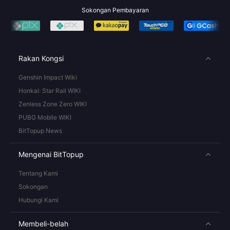
Sokongan Pembayaran
Rakan Kongsi
Genshin Impact Wiki
Honkai: Star Rail WIKI
Zenless Zone Zero WIKI
PUBG Mobile WIKI
BitTopup News
Mengenai BitTopup
Tentang Kami
Sokongan
Hubungi Kami
Membeli-belah