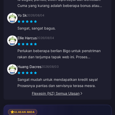
Cuma yang kurang adalah beberapa bonus atau
hadiah untuk tambah nilai yang kerap.
Yo Sk
2026/08/04
Sangat, sangat bagus.
Ellie Harcus
2026/08/04
Perlukan beberapa berlian Bigo untuk penstriman
rakan dan terjumpa tapak web ini. Proses
pembayaran lancar dan berlian terus masuk serta-
Huang Dacres
2026/08/03
merta.
Sangat mudah untuk mendapatkan kredit saya!
Prosesnya pantas dan servisnya terasa mesra.
Flexepin (NZ) Semua Ulasan
ULASAN ANDA