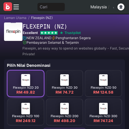
Cari
Malaysia
/
Laman Utama
/
Flexepin (NZ)
FLEXEPIN (NZ)
Excellent
Trustpilot
NEW ZEALAND
Penghantaran Segera
Pembayaran Selamat & Terjamin
Flexepin, an easy way to spend on websites globally - Fast, Secur
Private!
Pilih Nilai Denominasi
Flexepin NZD 20
Flexepin NZD 30
Flexepin NZD 50
RM 49.82
RM 74.72
RM 124.58
Flexepin NZD 100
Flexepin NZD 200
Flexepin NZD 300
RM 249.12
RM 498.20
RM 747.24