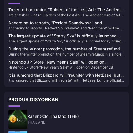
Treler terbaru untuk "Raiders of the Lost Ark: The Ancient
Treler terbaru untuk "Raiders of the Lost Ark: The Ancient Circle" telah
Circle" telah dikeluarkan dan akan dikeluarkan dalam tahun
dikeluarkan dan akan dikeluarkan dalam tahun ini
ini
According to reports, "Perfect Soundwave" and
According to reports, "Perfect Soundwave" and "Pentiment" will be
"Pentiment" will be the first games to log on to rival
the first games to log on to rival platforms.
platforms.
The largest update of "Starry Sky" is officially launched
The largest update of "Starry Sky" is officially launched today: fixing a
today: fixing a large number of issues and improving the
large number of issues and improving the game experience
game experience
During the winter promotion, the number of Steam refunds
During the winter promotion, the number of Steam refunds in a single
in a single day was nearly 500,000
day was nearly 500,000
Nintendo JP Store “New Year’s Sale” will open on
Nintendo JP Store “New Year’s Sale” will open on December 28
December 28
It is rumored that Blizzard will "reunite" with NetEase, but
It is rumored that Blizzard will "reunite" with NetEase, but the official
the official response said that there is no information to
response said that there is no information to share yet.
share yet.
PRODUK DISYORKAN
Razer Gold Thailand (THB)
THAILAND