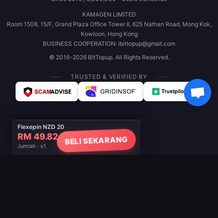
KAMAGEN LIMITED
Room 1508, 15/F, Grand Plaza Office Tower II, 625 Nathan Road, Mong Kok,
Kowloon, Hong Kong
BUSINESS COOPERATION: ibittopup@gmail.com
© 2016-2026 BitTopup. All Rights Reserved.
TRUSTED & VERIFIED BY
Flexepin NZD 20
RM 49.82
BELI SEKARANG
Jumlah · x1