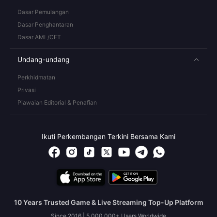
Dasar Pemulangan
Dasar Penghantaran
Dasar AML/CFT
Undang-undang
Perkhidmatan
Privasi
Piawaian Editorial & Penafian
Ikuti Perkembangan Terkini Bersama Kami
10 Years Trusted Game & Live Streaming Top-Up Platform
Since 2016 | 5,000,000+ Users Worldwide