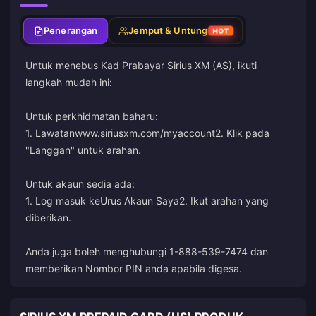
Penerangan
Jemput & Untung
HOT
Untuk menebus Kad Prabayar Sirius XM (AS), ikuti
langkah mudah ini:
Untuk perkhidmatan baharu:
1. Lawatan
www.siriusxm.com/myaccount
2. Klik pada
"Langgan" untuk arahan.
Untuk akaun sedia ada:
1. Log masuk ke
Urus Akaun Saya
2. Ikut arahan yang
diberikan.
Anda juga boleh menghubungi 1-888-539-7474 dan
memberikan Nombor PIN anda apabila digesa.