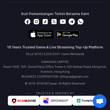
Ikuti Perkembangan Terkini Bersama Kami
10 Years Trusted Game & Live Streaming Top-Up Platform
Since 2016 | 5,000,000+ Users Worldwide
KAMAGEN LIMITED
Room 1508, 15/F, Grand Plaza Office Tower II, 625 Nathan Road, Mong Kok,
Kowloon, Hong Kong
BUSINESS COOPERATION: ibittopup@gmail.com
© 2016-2026 BitTopup. All Rights Reserved.
TRUSTED & VERIFIED BY