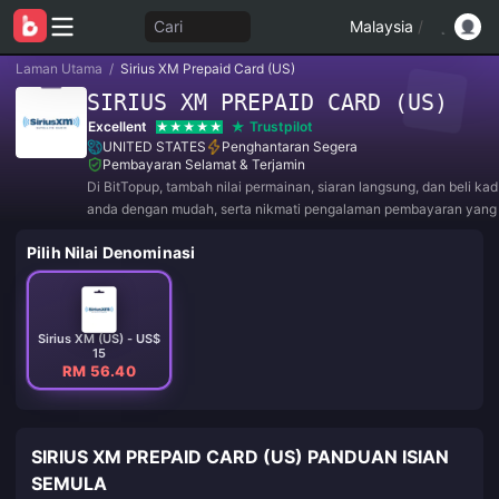
Cari
Malaysia
/
Laman Utama
/
Sirius XM Prepaid Card (US)
SIRIUS XM PREPAID CARD (US)
Excellent
Trustpilot
UNITED STATES
Penghantaran Segera
Pembayaran Selamat & Terjamin
Di BitTopup, tambah nilai permainan, siaran langsung, dan beli ka
anda dengan mudah, serta nikmati pengalaman pembayaran yan
diskaun hebat!
Pilih Nilai Denominasi
Sirius XM (US) - US$
15
RM 56.40
SIRIUS XM PREPAID CARD (US) PANDUAN ISIAN
SEMULA