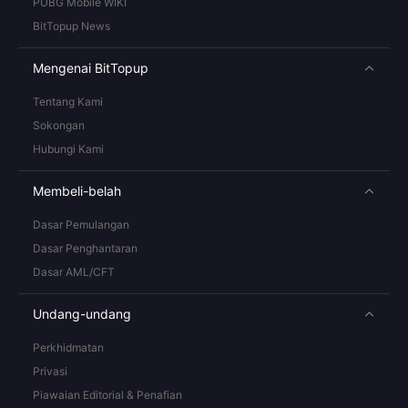
PUBG Mobile WIKI
BitTopup News
Mengenai BitTopup
Tentang Kami
Sokongan
Hubungi Kami
Membeli-belah
Dasar Pemulangan
Dasar Penghantaran
Dasar AML/CFT
Undang-undang
Perkhidmatan
Privasi
Piawaian Editorial & Penafian