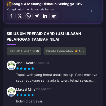
Kongsi & Menang Diskaun Sehingga 10%
Kongsi untuk membuka roda bertuah.
SIRIUS XM PREPAID CARD (US) ULASAN
PELANGGAN TAMBAH NILAI
Jumlah Ulasan:
934
Purata Penarafan
4.5
Abdul Rouf
2026/08/08
Tapak web yang hebat untuk top-up. Pada mulanya
saya ragu-ragu sama ada ia tulen, tetapi selepas
membaca beberapa ulasan saya membeli dalam
Muksal Mina
2026/08/06
jumlah yang kecil. Ia sampai dalam masa kurang dari
2 minit, jadi saya sangat berpuas hati.
Boleh dipercayai.