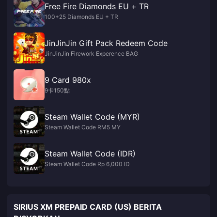
Free Fire Diamonds EU + TR
100+25 Diamonds EU + TR
JinJinJin Gift Pack Redeem Code
JinJinJin Firework Experence BAG
9 Card 980x
9卡150點
Steam Wallet Code (MYR)
Steam Wallet Code RM5 MY
Steam Wallet Code (IDR)
Steam Wallet Code Rp 6,000 ID
SIRIUS XM PREPAID CARD (US) BERITA