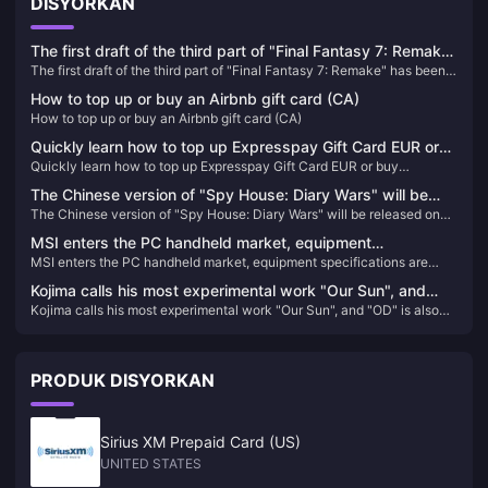
DISYORKAN
The first draft of the third part of "Final Fantasy 7: Remake"
The first draft of the third part of "Final Fantasy 7: Remake" has been
has been completed and will include airship travel
completed and will include airship travel
How to top up or buy an Airbnb gift card (CA)
How to top up or buy an Airbnb gift card (CA)
Quickly learn how to top up Expresspay Gift Card EUR or
Quickly learn how to top up Expresspay Gift Card EUR or buy
buy Expresspay Gift Card EUR
Expresspay Gift Card EUR
The Chinese version of "Spy House: Diary Wars" will be
The Chinese version of "Spy House: Diary Wars" will be released on
released on June 27
June 27
MSI enters the PC handheld market, equipment
MSI enters the PC handheld market, equipment specifications are
specifications are suspected to be exposed
suspected to be exposed
Kojima calls his most experimental work "Our Sun", and
Kojima calls his most experimental work "Our Sun", and "OD" is also
"OD" is also different.
different.
PRODUK DISYORKAN
Sirius XM Prepaid Card (US)
UNITED STATES