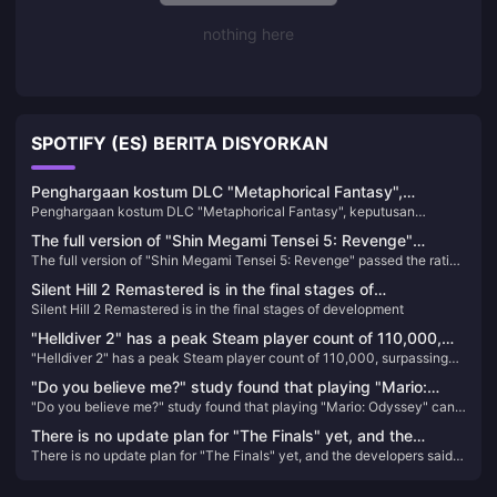
nothing here
SPOTIFY (ES) BERITA DISYORKAN
Penghargaan kostum DLC "Metaphorical Fantasy",
Penghargaan kostum DLC "Metaphorical Fantasy", keputusan
keputusan pengeluaran tokoh watak "Gallika" dan
pengeluaran tokoh watak "Gallika" dan "Hulkenberg"
"Hulkenberg"
The full version of "Shin Megami Tensei 5: Revenge"
The full version of "Shin Megami Tensei 5: Revenge" passed the rating
passed the rating in South Korea
in South Korea
Silent Hill 2 Remastered is in the final stages of
Silent Hill 2 Remastered is in the final stages of development
development
"Helldiver 2" has a peak Steam player count of 110,000,
"Helldiver 2" has a peak Steam player count of 110,000, surpassing
surpassing "God of War" to become the most popular PS
"God of War" to become the most popular PS game on PC
game on PC
"Do you believe me?" study found that playing "Mario:
"Do you believe me?" study found that playing "Mario: Odyssey" can
Odyssey" can help reduce symptoms of depression
help reduce symptoms of depression
There is no update plan for "The Finals" yet, and the
There is no update plan for "The Finals" yet, and the developers said
developers said they don't want to make promises they
they don't want to make promises they can't keep.
can't keep.