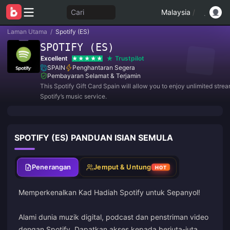
Cari
Malaysia
/
Laman Utama
/
Spotify (ES)
SPOTIFY (ES)
Excellent
Trustpilot
SPAIN
Penghantaran Segera
Pembayaran Selamat & Terjamin
This Spotify Gift Card Spain will allow you to enjoy unlimited stre
Spotify’s music service.
SPOTIFY (ES) PANDUAN ISIAN SEMULA
Penerangan
Jemput & Untung
HOT
Memperkenalkan Kad Hadiah Spotify untuk Sepanyol!
Alami dunia muzik digital, podcast dan penstriman video
dengan Spotify. Dapatkan akses kepada berjuta-juta