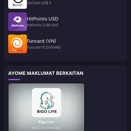
GoCash US$ 5
HitPoints USD
HitPoints 0.99 USD
Funcard (VN)
Funcard 10,000VND
AYOME MAKLUMAT BERKAITAN
Bigo Live
BIGO Technology