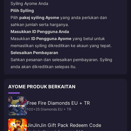
Syiling Ayome Anda
Pilih Syiling
Pilih
pakej syiling Ayome
yang anda perlukan dan
sahkan jumlah serta harganya.
Masukkan ID Pengguna Anda
Masukkan
ID Pengguna Ayome
yang betul untuk
memastikan syiling dikreditkan ke akaun yang tepat.
Selesaikan Pembayaran
Sahkan pesanan dan selesaikan pembayaran. Syiling
anda akan dikreditkan selepas itu.
AYOME PRODUK BERKAITAN
Free Fire Diamonds EU + TR
100+25 Diamonds EU + TR
JinJinJin Gift Pack Redeem Code