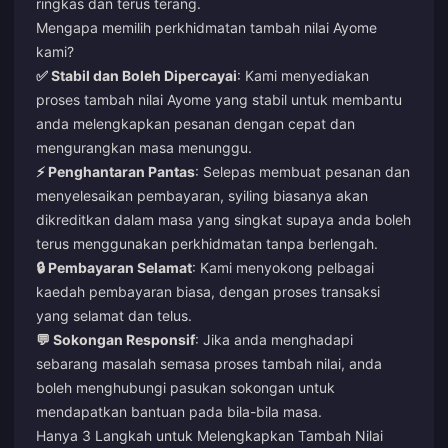
ringkas dan terus terang.
Mengapa memilih perkhidmatan tambah nilai Ayome
kami?
✅ Stabil dan Boleh Dipercayai
: Kami menyediakan
proses tambah nilai Ayome yang stabil untuk membantu
anda melengkapkan pesanan dengan cepat dan
mengurangkan masa menunggu.
⚡ Penghantaran Pantas
: Selepas membuat pesanan dan
menyelesaikan pembayaran, syiling biasanya akan
dikreditkan dalam masa yang singkat supaya anda boleh
terus menggunakan perkhidmatan tanpa berlengah.
🔒 Pembayaran Selamat
: Kami menyokong pelbagai
kaedah pembayaran biasa, dengan proses transaksi
yang selamat dan telus.
💬 Sokongan Responsif
: Jika anda menghadapi
sebarang masalah semasa proses tambah nilai, anda
boleh menghubungi pasukan sokongan untuk
mendapatkan bantuan pada bila-bila masa.
Hanya 3 Langkah untuk Melengkapkan Tambah Nilai