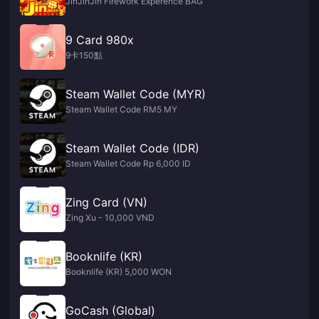
JinJinJin Firework Experence BAG
9 Card 980x
9卡150點
Steam Wallet Code (MYR)
Steam Wallet Code RM5 MY
Steam Wallet Code (IDR)
Steam Wallet Code Rp 6,000 ID
Zing Card (VN)
Zing Xu - 10,000 VND
Booknlife (KR)
Booknlife (KR) 5,000 WON
GoCash (Global)