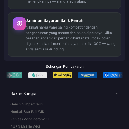
memerlukannya — siang atau malam.
Jaminan Bayaran Balik Penuh
Nikmati harga yang paling kompetitif dengan
penghantaran yang pantas dan boleh dipercayai. Jika
pesanan anda tidak pernah dihantar atau tidak boleh
digunakan, kami menjamin bayaran balik 100% — wang
anda sentiasa dilindungi.
Sokongan Pembayaran
Rakan Kongsi
Genshin Impact Wiki
Honkai: Star Rail WIKI
Zenless Zone Zero WIKI
PUBG Mobile WIKI