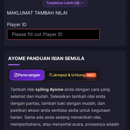
Tunjukkan Lebih
+3
MAKLUMAT TAMBAH NILAI
Player ID
AYOME PANDUAN ISIAN SEMULA
Penerangan
Jemput & Untung
HOT
Tambah nilai
syiling Ayome
anda dengan cara yang
selamat dan mudah. Selesaikan tambah nilai anda
dengan pantas, tambah baki dengan mudah, dan
pastikan akaun anda sentiasa sedia untuk kegunaan
harian. Sama ada anda sedang menambah nilai,
memperbaharui, atau menyertai acara, prosesnya adalah