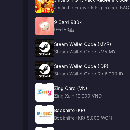
JinJinJin Gift Pack Redeem Code
JinJinJin Firework Experence BAG
9 Card 980x
9卡150點
Steam Wallet Code (MYR)
Steam Wallet Code RM5 MY
Steam Wallet Code (IDR)
Steam Wallet Code Rp 6,000 ID
Zing Card (VN)
Zing Xu - 10,000 VND
Booknlife (KR)
Booknlife (KR) 5,000 WON