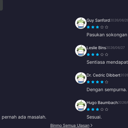
Guy Sanford
2026/06/2
Pasukan sokongan 
Leslie Bins
2026/06/27
Sentiasa mendapat
Dr. Cedric Dibbert
202
Dengan sempurna.
Hugo Baumbach
2026/
k pernah ada masalah.
Sesuai.
Binmo Semua Ulasan