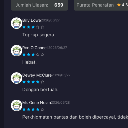
Jumlah Ulasan:
659
Purata Penarafan
4.6
Billy Lowe
2026/06/27
Top-up segera.
Ron O'Connell
2026/06/27
Hebat.
Dewey McClure
2026/06/27
Dengan bertuah.
Mr. Gene Nolan
2026/06/28
Perkhidmatan pantas dan boleh dipercayai, tida