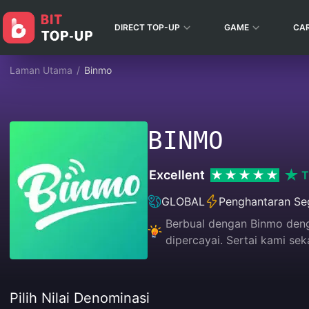
DIRECT TOP-UP
GAME
CA
Laman Utama
/
Binmo
BINMO
Excellent
T
GLOBAL
Penghantaran Se
Berbual dengan Binmo deng
dipercayai. Sertai kami se
Pilih Nilai Denominasi