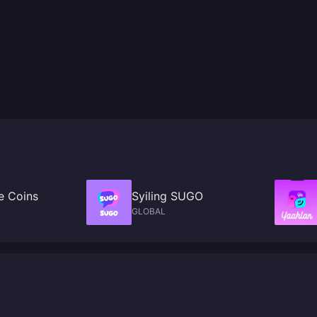
e Coins
Syiling SUGO
GLOBAL