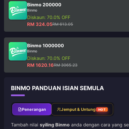
Binmo 200000
Binmo
Diskaun: 70.0% OFF
RM 324.05
RM 613.05
Binmo 1000000
Binmo
Diskaun: 70.0% OFF
RM 1620.16
RM 3065.23
BINMO PANDUAN ISIAN SEMULA
Penerangan
Jemput & Untung
HOT
Tambah nilai
syiling Binmo
anda dengan cara yang sel