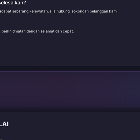
selesaikan?
erdapat sebarang kelewatan, sila hubungi sokongan pelanggan kami.
an perkhidmatan dengan selamat dan cepat.
LAI