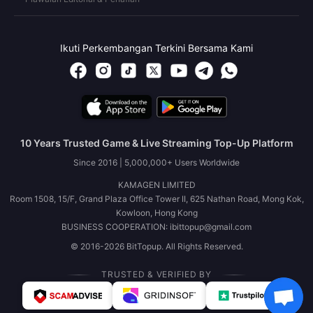
Ikuti Perkembangan Terkini Bersama Kami
10 Years Trusted Game & Live Streaming Top-Up Platform
Since 2016 | 5,000,000+ Users Worldwide
KAMAGEN LIMITED
Room 1508, 15/F, Grand Plaza Office Tower II, 625 Nathan Road, Mong Kok,
Kowloon, Hong Kong
BUSINESS COOPERATION: ibittopup@gmail.com
© 2016-2026 BitTopup. All Rights Reserved.
TRUSTED & VERIFIED BY