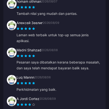
homam othman
2026/08/07
Tambah nilai yang mudah dan pantas.
Алексей Зеелиг
2026/08/09
Laman web terbaik untuk top-up semua jenis
aplikasi.
Madni Shahzad
2026/08/08
Pesanan saya dibatalkan kerana beberapa masalah,
dan saya telah mendapat bayaran balik saya.
Luq Mannn
2026/08/06
Perkhidmatan yang baik.
A Jordi Cortez
2026/08/09