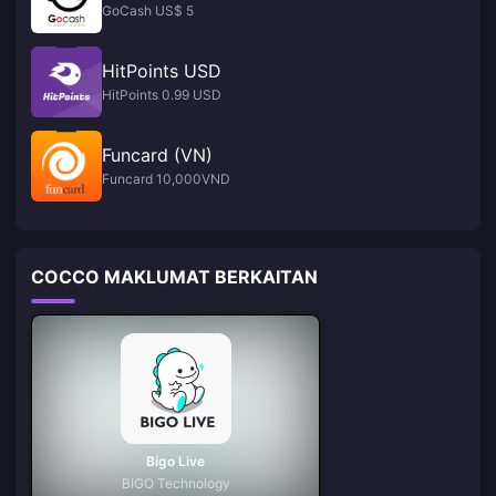
GoCash US$ 5
HitPoints USD
HitPoints 0.99 USD
Funcard (VN)
Funcard 10,000VND
COCCO MAKLUMAT BERKAITAN
Bigo Live
BIGO Technology