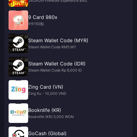
JinJinJin Firework Experence BAG
9 Card 980x
9卡150點
Steam Wallet Code (MYR)
Steam Wallet Code RM5 MY
Steam Wallet Code (IDR)
Steam Wallet Code Rp 6,000 ID
Zing Card (VN)
Zing Xu - 10,000 VND
Booknlife (KR)
Booknlife (KR) 5,000 WON
GoCash (Global)