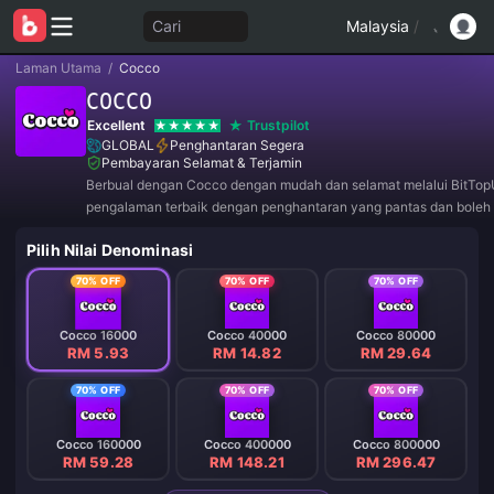
Cari
Malaysia
/
Laman Utama
/
Cocco
COCCO
Excellent
Trustpilot
GLOBAL
Penghantaran Segera
Pembayaran Selamat & Terjamin
Berbual dengan Cocco dengan mudah dan selamat melalui BitTop
pengalaman terbaik dengan penghantaran yang pantas dan boleh 
Sertai kami sekarang untuk tawaran eksklusif dan diskaun hebat!
Pilih Nilai Denominasi
70% OFF
70% OFF
70% OFF
Cocco 16000
Cocco 40000
Cocco 80000
RM 5.93
RM 14.82
RM 29.64
70% OFF
70% OFF
70% OFF
Cocco 160000
Cocco 400000
Cocco 800000
RM 59.28
RM 148.21
RM 296.47