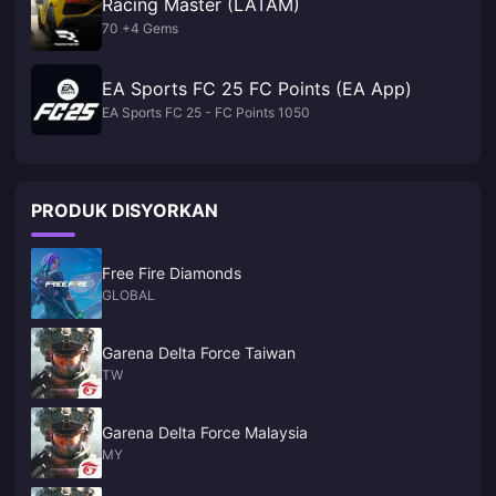
Racing Master (LATAM)
70 +4 Gems
EA Sports FC 25 FC Points (EA App)
EA Sports FC 25 - FC Points 1050
PRODUK DISYORKAN
Free Fire Diamonds
GLOBAL
Garena Delta Force Taiwan
TW
Garena Delta Force Malaysia
MY