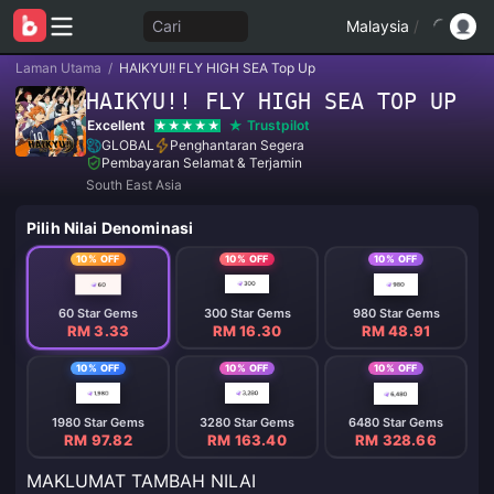
Cari
Malaysia
/
Laman Utama
/
HAIKYU!! FLY HIGH SEA Top Up
HAIKYU!! FLY HIGH SEA TOP UP
Excellent
Trustpilot
GLOBAL
Penghantaran Segera
Pembayaran Selamat & Terjamin
South East Asia
Pilih Nilai Denominasi
10% OFF
10% OFF
10% OFF
60 Star Gems
300 Star Gems
980 Star Gems
RM 3.33
RM 16.30
RM 48.91
10% OFF
10% OFF
10% OFF
1980 Star Gems
3280 Star Gems
6480 Star Gems
RM 97.82
RM 163.40
RM 328.66
MAKLUMAT TAMBAH NILAI