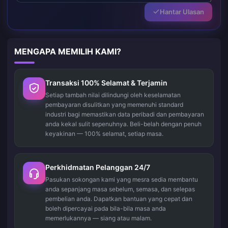
Hantar Ulasan
MENGAPA MEMILIH KAMI?
Transaksi 100% Selamat & Terjamin
Setiap tambah nilai dilindungi oleh keselamatan
pembayaran disulitkan yang memenuhi standard
industri bagi memastikan data peribadi dan pembayaran
anda kekal sulit sepenuhnya. Beli-belah dengan penuh
keyakinan — 100% selamat, setiap masa.
Perkhidmatan Pelanggan 24/7
Pasukan sokongan kami yang mesra sedia membantu
anda sepanjang masa sebelum, semasa, dan selepas
pembelian anda. Dapatkan bantuan yang cepat dan
boleh dipercayai pada bila-bila masa anda
memerlukannya — siang atau malam.