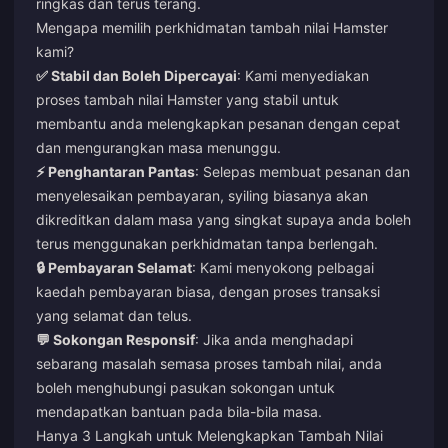
ringkas dan terus terang.
Mengapa memilih perkhidmatan tambah nilai Hamster
kami?
✅ Stabil dan Boleh Dipercayai
: Kami menyediakan
proses tambah nilai Hamster yang stabil untuk
membantu anda melengkapkan pesanan dengan cepat
dan mengurangkan masa menunggu.
⚡ Penghantaran Pantas
: Selepas membuat pesanan dan
menyelesaikan pembayaran, syiling biasanya akan
dikreditkan dalam masa yang singkat supaya anda boleh
terus menggunakan perkhidmatan tanpa berlengah.
🔒 Pembayaran Selamat
: Kami menyokong pelbagai
kaedah pembayaran biasa, dengan proses transaksi
yang selamat dan telus.
💬 Sokongan Responsif
: Jika anda menghadapi
sebarang masalah semasa proses tambah nilai, anda
boleh menghubungi pasukan sokongan untuk
mendapatkan bantuan pada bila-bila masa.
Hanya 3 Langkah untuk Melengkapkan Tambah Nilai