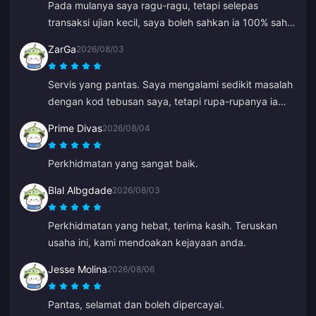
Pada mulanya saya ragu-ragu, tetapi selepas
transaksi ujian kecil, saya boleh sahkan ia 100% sah.
Harga jauh lebih murah daripada biasa dan ia adalah
ZarGa
2026/08/03
platform yang sangat mantap. Selagi harga kekal
begini, ini akan menjadi pilihan utama saya.
Servis yang pantas. Saya mengalami sedikit masalah
dengan kod tebusan saya, tetapi rupa-rupanya ia
telah dihantar dan masuk ke dalam folder spam saya.
Prime Divas
2026/08/04
Selepas menghubungi sokongan pelanggan, masalah
tersebut berjaya diselesaikan dengan panduan
Perkhidmatan yang sangat baik.
daripada Anna.
Blal Albgdade
2026/08/03
Perkhidmatan yang hebat, terima kasih. Teruskan
usaha ini, kami mendoakan kejayaan anda.
Jesse Molina
2026/08/06
Pantas, selamat dan boleh dipercayai.