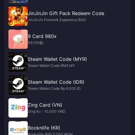
JinJinJin Gift Pack Redeem Code
JinJinJin Firework Experence BAG
9 Card 980x
9卡150點
Steam Wallet Code (MYR)
Steam Wallet Code RM5 MY
Steam Wallet Code (IDR)
Steam Wallet Code Rp 6,000 ID
Zing Card (VN)
Zing Xu - 10,000 VND
Booknlife (KR)
Booknlife (KR) 5,000 WON