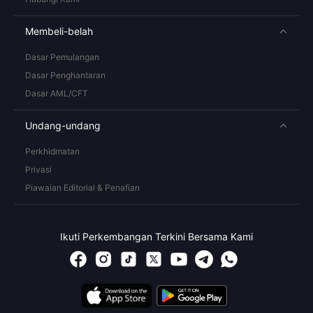
Membeli-belah
Dasar Pemulangan
Dasar Penghantaran
Dasar AML/CFT
Undang-undang
Perkhidmatan
Privasi
Piawaian Editorial & Penafian
Ikuti Perkembangan Terkini Bersama Kami