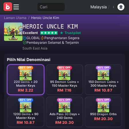
Cari
Malaysia
/
Laman Utama
/
Heroic Uncle Kim
HEROIC UNCLE KIM
Excellent
Trustpilot
GLOBAL
Penghantaran Segera
Pembayaran Selamat & Terjamin
South East Asia
Pilih Nilai Denominasi
40% OFF
40% OFF
40% OFF
220 Gems + 20
95 Demon Coins +
150 Demon Coins +
Master Keys
150 Master Keys
300 Master Keys
RM 2.22
RM 7.16
RM 10.87
40% OFF
40% OFF
40% OFF
1200 Gems + 90
Ads Pass 30 Days +
950 Dragon Orbs
Master Keys
240 Gems
RM 20.30
RM 10.87
RM 20.30