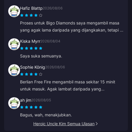
Hafiz Blattp
2026/08/06
Proses untuk Bigo Diamonds saya mengambil masa
yang agak lama daripada yang dijangkakan, tetapi ia
selamat sampai. Saya berpuas hati.
Kiska Myrr
2026/08/04
Saya suka semuanya.
Sophie König
2026/08/06
Berlian Free Fire mengambil masa sekitar 15 minit
untuk masuk. Agak lambat daripada yang
dijangkakan, tetapi harganya bagus jadi saya
ah jim
2026/08/05
berpuas hati.
Bagus, wah, menakjubkan.
Heroic Uncle Kim Semua Ulasan