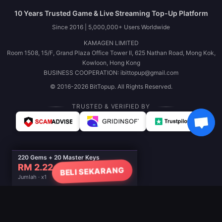
10 Years Trusted Game & Live Streaming Top-Up Platform
Since 2016 | 5,000,000+ Users Worldwide
KAMAGEN LIMITED
Room 1508, 15/F, Grand Plaza Office Tower II, 625 Nathan Road, Mong Kok,
Kowloon, Hong Kong
BUSINESS COOPERATION: ibittopup@gmail.com
© 2016-2026 BitTopup. All Rights Reserved.
TRUSTED & VERIFIED BY
220 Gems + 20 Master Keys
RM 2.22
BELI SEKARANG
Jumlah · x1