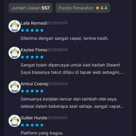
Jumlah Ulasan:
557
Purata Penarafan
4.4
Laila Kermadi
2026/08/05
Diterima dengan sangat cepat, terima kasih.
Kaylee Flores
2026/08/04
Sangat boleh dipercayai untuk kad hadiah Steam!
Saya biasanya takut ditipu di tapak web sebegini,
tetapi kod berfungsi dengan sempurna. 10/10 sangat
Amirul Coenej
2026/08/04
disyorkan.
Semuanya berjalan lancar dan tambah nilai saya
selesai dalam beberapa saat sahaja, sangat cepat
dan mudah!
Gulilat Hunde
2026/08/05
Platform yang bagus.