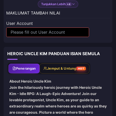
Tunjukkan Lebih
+4
MAKLUMAT TAMBAH NILAI
User Account
HEROIC UNCLE KIM PANDUAN ISIAN SEMULA
Penerangan
Jemput & Untung
HOT
About Heroic Uncle Kim
Join the hilariously heroic journey with Heroic Uncle
Kim - Idle RPG: A Laugh-Epic Adventure! Join our
lovable protagonist, Uncle Kim, as your guide to an
extraordinary realm where heroes are as quirky as they
are courageous. Picture a world where the hero