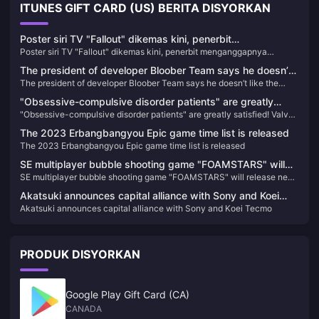
ITUNES GIFT CARD (US) BERITA DISYORKAN
Poster siri TV "Fallout" dikemas kini, penerbit
Poster siri TV "Fallout" dikemas kini, penerbit menganggapnya
menganggapnya sebagai "Fallout 5" mereka sendiri
sebagai "Fallout 5" mereka sendiri
The president of developer Bloober Team says he doesn’t
The president of developer Bloober Team says he doesn’t like the
like the trailer for Silent Hill 2 Remake
trailer for Silent Hill 2 Remake
"Obsessive-compulsive disorder patients" are greatly
"Obsessive-compulsive disorder patients" are greatly satisfied! Valve
satisfied! Valve silently gives players 1 point to make them
silently gives players 1 point to make them whole
whole
The 2023 Erbangbangyou Epic game time list is released
The 2023 Erbangbangyou Epic game time list is released
SE multiplayer bubble shooting game "FOAMSTARS" will
SE multiplayer bubble shooting game "FOAMSTARS" will release new
release new information on January 16
information on January 16
Akatsuki announces capital alliance with Sony and Koei
Akatsuki announces capital alliance with Sony and Koei Tecmo
Tecmo
PRODUK DISYORKAN
Google Play Gift Card (CA)
CANADA