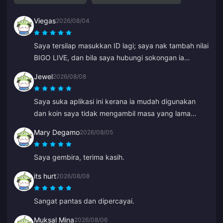
Viegas
2026/08/04
Saya tersilap masukkan ID lagi; saya nak tambah nilai
BIGO LIVE, dan bila saya hubungi sokongan ia
diselesaikan dengan sangat cepat. Sentiasa pasukan
Jewel
2026/08/08
yang hormat dan baik hati. Terima kasih kali ini
kepada ZY.
Saya suka aplikasi ini kerana ia mudah digunakan
dan koin saya tidak mengambil masa yang lama
untuk masuk, ia terus muncul serta-merta. Terima
Mary Degamo
2026/08/05
kasih untuk aplikasi ini!
Saya gembira, terima kasih.
its hurt
2026/08/08
Sangat pantas dan dipercayai.
Muksal Mina
2026/08/06