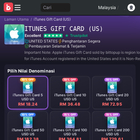
Cari
Malaysia
/
Laman Utama
/
iTunes Gift Card (US)
ITUNES GIFT CARD (US)
Excellent
Trustpilot
UNITED STATES
Penghantaran Segera
Pembayaran Selamat & Terjamin
Important Note: Apple iTunes Gift Card sold by bittopup is region 
for iTunes Account registered in the United States and it is Non-R
and Non-Refundable.
Pilih Nilai Denominasi
10% OFF
10% OFF
10% OFF
iTunes Gift Card 5
iTunes Gift Card 10
iTunes Gift Card 20
USD US
USD US
USD US
RM 18.24
RM 36.48
RM 72.95
10% OFF
15% OFF
15% OFF
iTunes Gift Card 50
iTunes Gift Card 100
iTunes Gift Card 200
USD US
USD US
USD US
RM 182.38
RM 364.81
RM 729.61