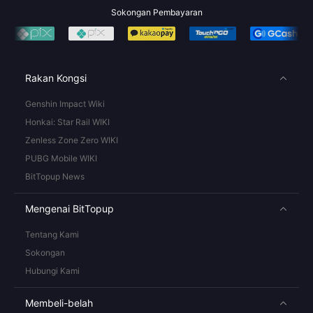
Sokongan Pembayaran
Rakan Kongsi
Genshin Impact Wiki
Honkai: Star Rail WIKI
Zenless Zone Zero WIKI
PUBG Mobile WIKI
BitTopup News
Mengenai BitTopup
Tentang Kami
Sokongan
Hubungi Kami
Membeli-belah