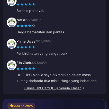
Boleh dipercayai.
Natia
2026/08/06
Harga berpatutan dan pantas.
Prime Divas
2026/08/07
Perkhidmatan yang sangat baik.
Ella Clark
2026/08/04
UC PUBG Mobile saya dikreditkan dalam masa
kurang daripada dua minit! Harga yang hebat dan
pembayaran yang selamat. Saya telah
iTunes Gift Card (US) Semua Ulasan
menggunakannya selama berbulan-bulan tanpa
sebarang masalah. Sangat disyorkan.
ULASAN ANDA