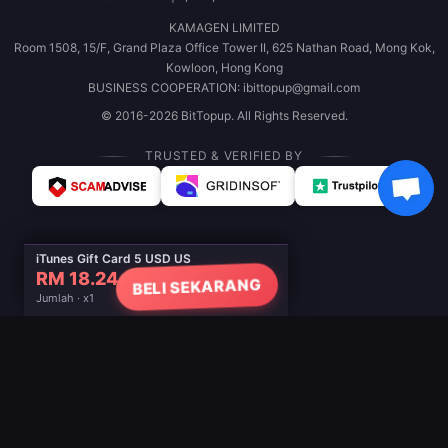
KAMAGEN LIMITED
Room 1508, 15/F, Grand Plaza Office Tower II, 625 Nathan Road, Mong Kok,
Kowloon, Hong Kong
BUSINESS COOPERATION: ibittopup@gmail.com
© 2016-2026 BitTopup. All Rights Reserved.
TRUSTED & VERIFIED BY
iTunes Gift Card 5 USD US
RM 18.24
BELI SEKARANG
Jumlah · x1