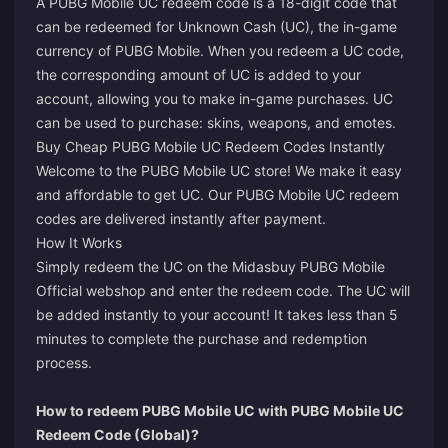
A PUBG Mobile UC redeem code is a 18-digit code that
can be redeemed for Unknown Cash (UC), the in-game
currency of PUBG Mobile. When you redeem a UC code,
the corresponding amount of UC is added to your
account, allowing you to make in-game purchases. UC
can be used to purchase: skins, weapons, and emotes.
Buy Cheap PUBG Mobile UC Redeem Codes Instantly
Welcome to the PUBG Mobile UC store! We make it easy
and affordable to get UC. Our PUBG Mobile UC redeem
codes are delivered instantly after payment.
How It Works
Simply redeem the UC on the Midasbuy PUBG Mobile
Official webshop and enter the redeem code. The UC will
be added instantly to your account! It takes less than 5
minutes to complete the purchase and redemption
process.
How to redeem PUBG Mobile UC with PUBG Mobile UC
Redeem Code (Global)?