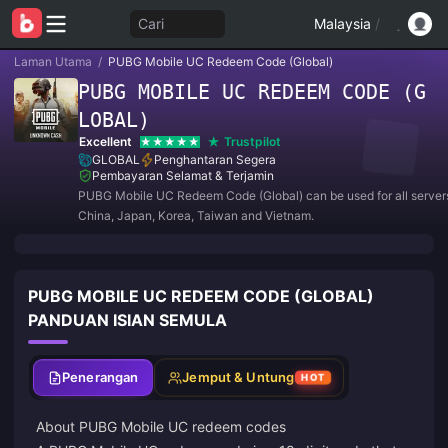
Cari
Malaysia
/
Laman Utama
/
PUBG Mobile UC Redeem Code (Global)
PUBG MOBILE UC REDEEM CODE (G
LOBAL)
Excellent
Trustpilot
GLOBAL
Penghantaran Segera
Pembayaran Selamat & Terjamin
PUBG Mobile UC Redeem Code (Global) can be used for all servers
China, Japan, Korea, Taiwan and Vietnam.
PUBG MOBILE UC REDEEM CODE (GLOBAL)
PANDUAN ISIAN SEMULA
Penerangan
Jemput & Untung
HOT
About PUBG Mobile UC redeem codes