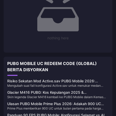
nothing here
PUBG MOBILE UC REDEEM CODE (GLOBAL)
BERITA DISYORKAN
Risiko Sekatan Mod Active.sav PUBG Mobile 2026:
Mengubah suai fail konfigurasi Active.sav untuk menukar medan
Panduan FOV iPad
penglihatan (FOV) dalam PUBG Mobile = sekatan kekal di bawah
Glacier M416 PUBG: Kos Kepulangan 2025 &
peraturan yang berkuat kuasa pada 19 November 2025. Sistem anti-
Skin legenda Glacier M416 kembali ke PUBG Mobile dalam Kemas
Kebarangkalian Lucky Spin
penipuan mengesan pengubahsuaian fail melalui pemeriksaan integriti
Kini Musim Sejuk 4.1 pada 6 November 2025. Jangkakan untuk
dan pemantauan peringkat kernel, yang mengakibatkan
Ulasan PUBG Mobile Prime Plus 2026: Adakah 900 UC
membelanjakan 20,000-25,000 UC untuk pemerolehan terjamin
penggantungan akaun selama 10 tahun dan sekatan perkakasan
Prime Plus memberikan 900 UC untuk bulan pertama pada harga
Berbaloi dengan Harga $4.99?
melalui Lucky Spin, yang memerlukan sekurang-kurangnya 300
selama 3,650 hari. Pemain iPad boleh mengoptimumkan FOV secara
$4.99, kemudian $9.99 setiap bulan untuk 600 UC berserta 300 RP.
putaran untuk mengumpul 350 syiling. Panduan ini memperincikan
sah menggunakan tetapan Smooth/Ultra Extreme dalam permainan
Panduan 90 FPS PUBG Mobile: Konfigurasi Selamat vs Alat