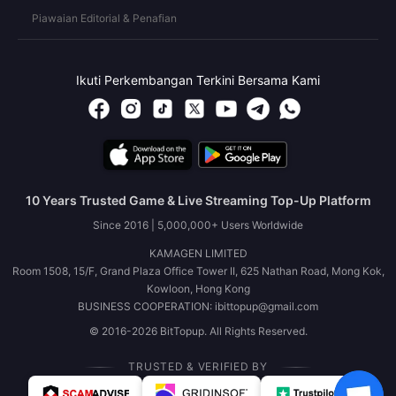
Piawaian Editorial & Penafian
Ikuti Perkembangan Terkini Bersama Kami
10 Years Trusted Game & Live Streaming Top-Up Platform
Since 2016 | 5,000,000+ Users Worldwide
KAMAGEN LIMITED
Room 1508, 15/F, Grand Plaza Office Tower II, 625 Nathan Road, Mong Kok,
Kowloon, Hong Kong
BUSINESS COOPERATION: ibittopup@gmail.com
© 2016-2026 BitTopup. All Rights Reserved.
TRUSTED & VERIFIED BY