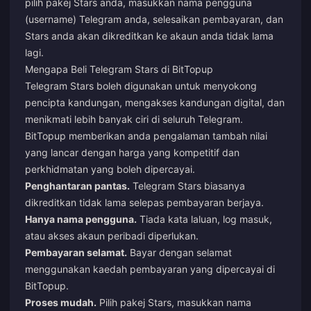
pilih pakej Stars anda, masukkan nama pengguna
(username) Telegram anda, selesaikan pembayaran, dan
Stars anda akan dikreditkan ke akaun anda tidak lama
lagi.
Mengapa Beli Telegram Stars di BitTopup
Telegram Stars boleh digunakan untuk menyokong
pencipta kandungan, mengakses kandungan digital, dan
menikmati lebih banyak ciri di seluruh Telegram.
BitTopup memberikan anda pengalaman tambah nilai
yang lancar dengan harga yang kompetitif dan
perkhidmatan yang boleh dipercayai.
Penghantaran pantas.
Telegram Stars biasanya
dikreditkan tidak lama selepas pembayaran berjaya.
Hanya nama pengguna.
Tiada kata laluan, log masuk,
atau akses akaun peribadi diperlukan.
Pembayaran selamat.
Bayar dengan selamat
menggunakan kaedah pembayaran yang dipercayai di
BitTopup.
Proses mudah.
Pilih pakej Stars, masukkan nama