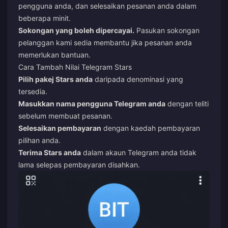
pengguna anda, dan selesaikan pesanan anda dalam
beberapa minit.
Sokongan yang boleh dipercayai.
Pasukan sokongan
pelanggan kami sedia membantu jika pesanan anda
memerlukan bantuan.
Cara Tambah Nilai Telegram Stars
Pilih pakej Stars anda
daripada denominasi yang
tersedia.
Masukkan nama pengguna Telegram anda
dengan teliti
sebelum membuat pesanan.
Selesaikan pembayaran
dengan kaedah pembayaran
pilihan anda.
Terima Stars anda
dalam akaun Telegram anda tidak
lama selepas pembayaran disahkan.