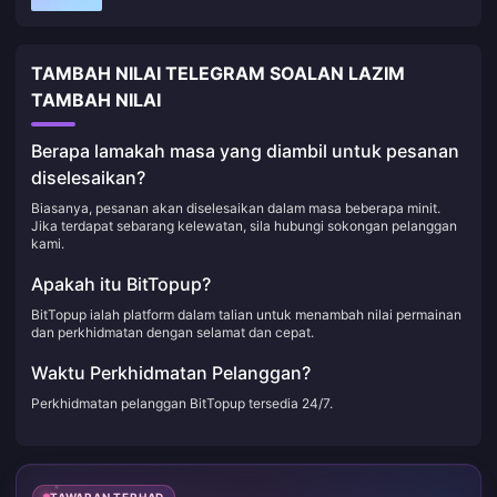
TAMBAH NILAI TELEGRAM SOALAN LAZIM
TAMBAH NILAI
Berapa lamakah masa yang diambil untuk pesanan
diselesaikan?
Biasanya, pesanan akan diselesaikan dalam masa beberapa minit.
Jika terdapat sebarang kelewatan, sila hubungi sokongan pelanggan
kami.
Apakah itu BitTopup?
BitTopup ialah platform dalam talian untuk menambah nilai permainan
dan perkhidmatan dengan selamat dan cepat.
Waktu Perkhidmatan Pelanggan?
Perkhidmatan pelanggan BitTopup tersedia 24/7.
TAWARAN TERHAD