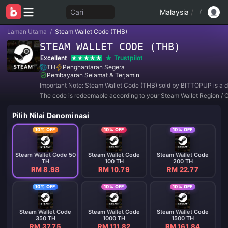
Cari
Malaysia
/
Laman Utama
/
Steam Wallet Code (THB)
STEAM WALLET CODE (THB)
Excellent
Trustpilot
TH
Penghantaran Segera
Pembayaran Selamat & Terjamin
Important Note: Steam Wallet Code (THB) sold by BITTOPUP is a di
The code is redeemable according to your Steam Wallet Region / 
Setting.
Pilih Nilai Denominasi
10% OFF
10% OFF
10% OFF
Steam Wallet Code 50
Steam Wallet Code
Steam Wallet Code
TH
100 TH
200 TH
RM 8.98
RM 10.79
RM 22.77
10% OFF
10% OFF
10% OFF
Steam Wallet Code
Steam Wallet Code
Steam Wallet Code
350 TH
1000 TH
1500 TH
RM 37.75
RM 111.82
RM 161.84