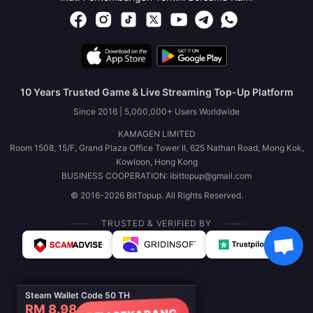
10 Years Trusted Game & Live Streaming Top-Up Platform
Since 2016 | 5,000,000+ Users Worldwide
KAMAGEN LIMITED
Room 1508, 15/F, Grand Plaza Office Tower II, 625 Nathan Road, Mong Kok,
Kowloon, Hong Kong
BUSINESS COOPERATION: ibittopup@gmail.com
© 2016-2026 BitTopup. All Rights Reserved.
TRUSTED & VERIFIED BY
Steam Wallet Code 50 TH
RM 8.98