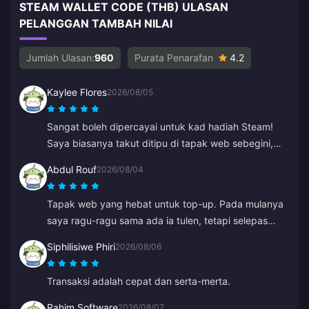
STEAM WALLET CODE (THB) ULASAN
PELANGGAN TAMBAH NILAI
Jumlah Ulasan:
960
Purata Penarafan
4.2
Kaylee Flores
2026/08/05
Sangat boleh dipercayai untuk kad hadiah Steam!
Saya biasanya takut ditipu di tapak web sebegini,
tetapi kod berfungsi dengan sempurna. 10/10 sangat
Abdul Rouf
2026/08/04
disyorkan.
Tapak web yang hebat untuk top-up. Pada mulanya
saya ragu-ragu sama ada ia tulen, tetapi selepas
membaca beberapa ulasan saya membeli dalam
Siphilisiwe Phiri
2026/08/06
jumlah yang kecil. Ia sampai dalam masa kurang dari
2 minit, jadi saya sangat berpuas hati.
Transaksi adalah cepat dan serta-merta.
Rahim Software
2026/08/07