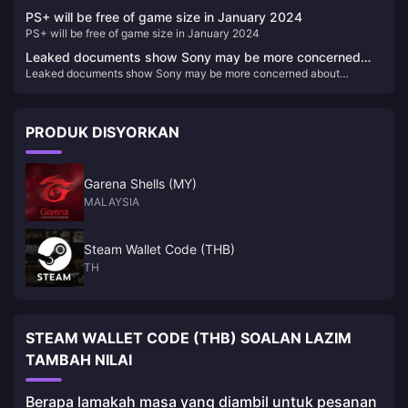
Vouchers (MY)
PS+ will be free of game size in January 2024
PS+ will be free of game size in January 2024
Leaked documents show Sony may be more concerned
Leaked documents show Sony may be more concerned about
about Microsoft's acquisition of Activision Blizzard than
Microsoft's acquisition of Activision Blizzard than people think
people think
PRODUK DISYORKAN
Garena Shells (MY)
MALAYSIA
Steam Wallet Code (THB)
TH
STEAM WALLET CODE (THB) SOALAN LAZIM
TAMBAH NILAI
Berapa lamakah masa yang diambil untuk pesanan