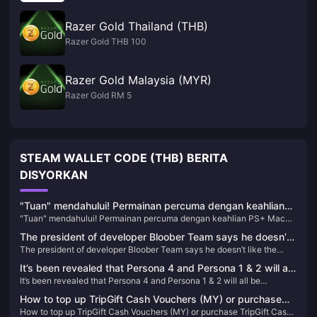
Razer Gold Thailand (THB)
Razer Gold THB 100
Razer Gold Malaysia (MYR)
Razer Gold RM 5
STEAM WALLET CODE (THB) BERITA
DISYORKAN
"Tuan" mendahului! Permainan percuma dengan keahlian
"Tuan" mendahului! Permainan percuma dengan keahlian PS+ Mac
PS+ Mac kini tersedia
kini tersedia
The president of developer Bloober Team says he doesn’t
The president of developer Bloober Team says he doesn’t like the
like the trailer for Silent Hill 2 Remake
trailer for Silent Hill 2 Remake
It’s been revealed that Persona 4 and Persona 1 & 2 will all
It’s been revealed that Persona 4 and Persona 1 & 2 will all be
be remade/remastered
remade/remastered
How to top up TripGift Cash Vouchers (MY) or purchase
How to top up TripGift Cash Vouchers (MY) or purchase TripGift Cash
TripGift Cash Vouchers (MY)