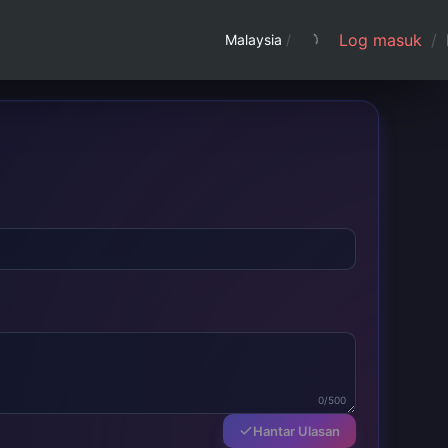
Log masuk
/
Malaysia
/
0/500
Hantar Ulasan