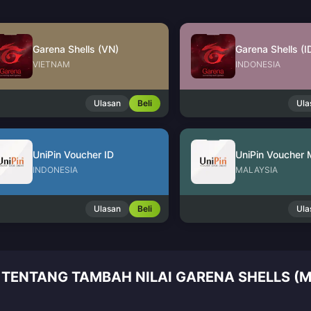
Garena Shells (VN)
Garena Shells (I
VIETNAM
INDONESIA
Ulasan
Beli
Ula
UniPin Voucher ID
UniPin Voucher
INDONESIA
MALAYSIA
Ulasan
Beli
Ula
 TENTANG TAMBAH NILAI GARENA SHELLS (M