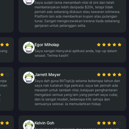
Saya sudah lama menambah nilai di sini dan telah
membelanjakan lebih daripada $20k, tetapi tidak
pernah ada sebarang diskaun atau tawaran istimewa.
Platform lain ada memberikan kupon atau pulangan
tunai. Sangat mengecewakan kerana tiada sebarang
ganjaran untuk pelanggan setia.
Egor Miholap
 yang
Saya sangat menyukai aplikasi anda, top-up dalam
sesaat. Terima kasih!
Jarrett Meyer
tanpa
Saya dah guna BitTopUp selama beberapa tahun dan
laman
saya nak katakan tiga perkara: saya tak pernah ada
masalah untuk tambah nilai; kelajuan penghantaran
n
mengatasi semua yang lain yang pernah saya cuba;
g
dan ia sangat mudah, beberapa klik sahaja dan
semuanya selesai. Ia memudahkan hidup.
Kelvin Goh