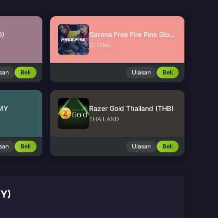
D)
Garena Free Fire Pins Global
GLOBAL
san
Beli
Ulasan
Beli
 MY
Razer Gold Thailand (THB)
THAILAND
san
Beli
Ulasan
Beli
Y)