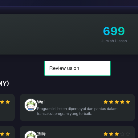
699
Jumlah Ulasan
MY)
Wali
Program ini boleh dipercayai dan pantas dalam
transaksi, program yang terbaik.
馮時