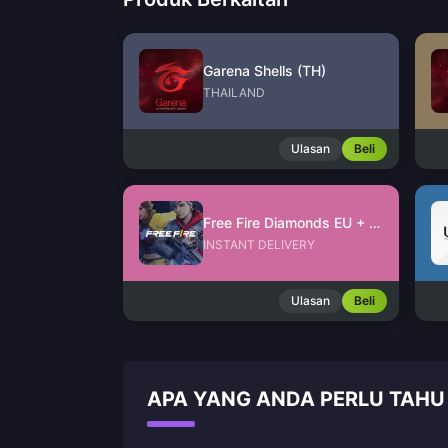
Garena Shells (TH)
THAILAND
Ulasan
Beli
Free Fire Diamonds EU + TR
INSTANT DELIVERY
Ulasan
Beli
APA YANG ANDA PERLU TAHU