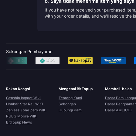
6.
Saya tidak menerima item yang saya 
If you have not received your purchased item, 
with your order details, and we'll resolve the 
Sokongan Pembayaran
Rakan Kongsi
Mengenai BitTopup
Membeli-belah
Genshin Impact Wiki
Tentang Kami
Dasar Pemulanga
Honkai: Star Rail WIKI
Sokongan
Dasar Penghanta
Zenless Zone Zero WIKI
Hubungi Kami
Dasar AML/CFT
PUBG Mobile WIKI
BitTopup News