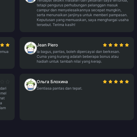
Terdapat sedikit masalah dan pesanan saya tertunda,
tetapi pengurus perhubungan pelanggan masuk
campur dan menyelesaikannya secepat mungkin,
serta menunaikan janjinya untuk memberi pampasan.
Keputusan yang memuaskan, saya menghargai usaha
tersebut. Terima kasih!
Jean Piero
semua
Ia bagus, pantas, boleh dipercayai dan berkesan.
Cuma yang kurang adalah beberapa bonus atau
hadiah untuk tambah nilai yang kerap.
Ольга Блохина
dari
Sentiasa pantas dan tepat.
-mel
mat
ia
alam