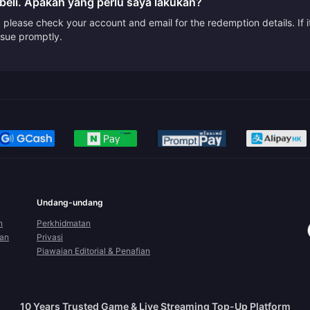
beli. Apakah yang perlu saya lakukan?
please check your account and email for the redemption details. If it
issue promptly.
Undang-undang
n
Perkhidmatan
ran
Privasi
Piawaian Editorial & Penafian
10 Years Trusted Game & Live Streaming Top-Up Platform