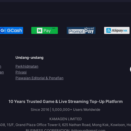
Undang-undang
n
Perkhidmatan
ran
Privasi
Piawaian Editorial & Penafian
10 Years Trusted Game & Live Streaming Top-Up Platform
Since 2016 | 5,000,000+ Users Worldwide
KAMAGEN LIMITED
08, 15/F, Grand Plaza Office Tower II, 625 Nathan Road, Mong Kok, Kowloon, H
BUSINESS COOPERATION: ibittopup@gmail.com