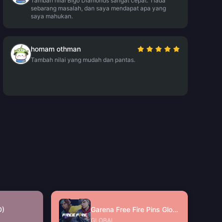
Tambah nilai Bigo Diamonds sangat cepat. Tiada
sebarang masalah, dan saya mendapat apa yang
saya mahukan.
homam othman
Tambah nilai yang mudah dan pantas.
D)
Garena Free Fire Pins Global
GLOBAL