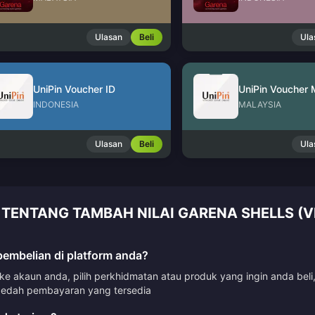
Ulasan
Beli
Ula
UniPin Voucher ID
UniPin Voucher
INDONESIA
MALAYSIA
Ulasan
Beli
Ula
TENTANG TAMBAH NILAI GARENA SHELLS (V
mbelian di platform anda?
 akaun anda, pilih perkhidmatan atau produk yang ingin anda beli
dah pembayaran yang tersedia