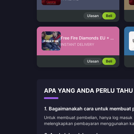
Ulasan
Beli
Free Fire Diamonds EU + TR
INSTANT DELIVERY
Ulasan
Beli
APA YANG ANDA PERLU TAHU 
1.
Bagaimanakah cara untuk membuat pe
Untuk membuat pembelian, hanya log masuk ke
melengkapkan pembayaran menggunakan kae