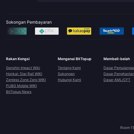
Sokongan Pembayaran
Rakan Kongsi
Mengenai BitTopup
Membeli-belah
Genshin Impact Wiki
Tentang Kami
Dasar Pemulanga
Honkai: Star Rail WIKI
Sokongan
Dasar Penghanta
Zenless Zone Zero WIKI
Hubungi Kami
Dasar AML/CFT
PUBG Mobile WIKI
BitTopup News
Room 15