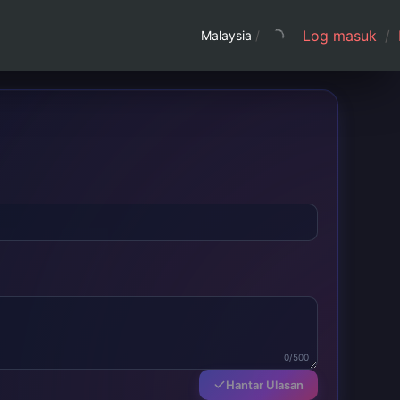
Log masuk
/
Malaysia
/
0/500
Hantar Ulasan