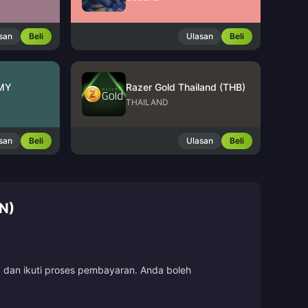
san
Beli
Ulasan
Beli
 MY
Razer Gold Thailand (THB)
THAILAND
san
Beli
Ulasan
Beli
N)
, dan ikuti proses pembayaran. Anda boleh