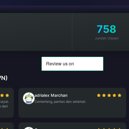
758
Jumlah Ulasan
VN)
adrialex Marchan
cayai.
Cemerlang, pantas dan selamat.
 dari