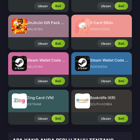
Ulasan
Beli
Ulasan
Beli
JinJinJin Gift Pack Redeem Code
9 Card 980x
MALAYSIA
HONG KONG
Ulasan
Beli
Ulasan
Beli
Steam Wallet Code (MYR)
Steam Wallet Code (IDR)
MALAYSIA
INDONESIA
Ulasan
Beli
Ulasan
Beli
Zing Card (VN)
Booknlife (KR)
VIETNAM
SOUTH KOREA
Ulasan
Beli
Ulasan
Beli