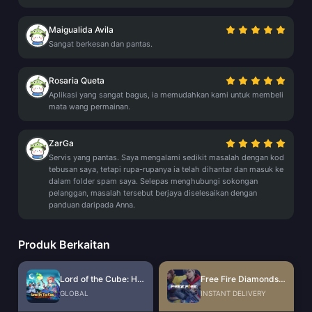
Maigualida Avila
Sangat berkesan dan pantas.
Rosaria Queta
Aplikasi yang sangat bagus, ia memudahkan kami untuk membeli
mata wang permainan.
ZarGa
Servis yang pantas. Saya mengalami sedikit masalah dengan kod
tebusan saya, tetapi rupa-rupanya ia telah dihantar dan masuk ke
dalam folder spam saya. Selepas menghubungi sokongan
pelanggan, masalah tersebut berjaya diselesaikan dengan
panduan daripada Anna.
Produk Berkaitan
Lord of the Cube: Heroes RPG Voucher
Free Fire Diamonds EU + TR
GLOBAL
INSTANT DELIVERY