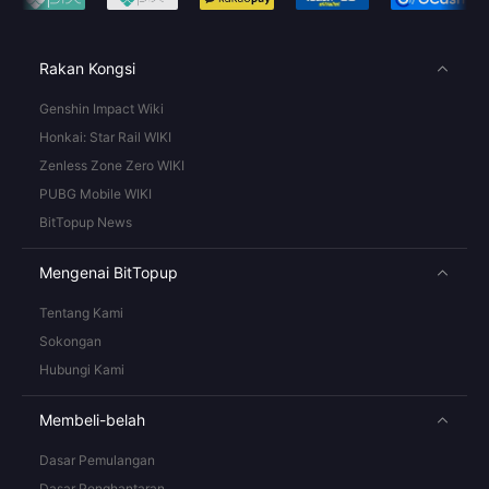
Rakan Kongsi
Genshin Impact Wiki
Honkai: Star Rail WIKI
Zenless Zone Zero WIKI
PUBG Mobile WIKI
BitTopup News
Mengenai BitTopup
Tentang Kami
Sokongan
Hubungi Kami
Membeli-belah
Dasar Pemulangan
Dasar Penghantaran