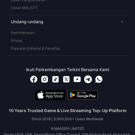
Dasar AML/CFT
Undang-undang
Perkhidmatan
Privasi
Piawaian Editorial & Penafian
Ikuti Perkembangan Terkini Bersama Kami
10 Years Trusted Game & Live Streaming Top-Up Platform
Since 2016 | 5,000,000+ Users Worldwide
KAMAGEN LIMITED
Room 1508, 15/F, Grand Plaza Office Tower II, 625 Nathan Road, Mong Kok,