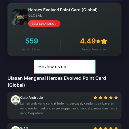
Heroes Evolved Point Card (Global)
GLOBAL
BELI SEKARANG
559
4.49
Jumlah Ulasan
Purata Penarafan
Ulasan Mengenai Heroes Evolved Point Card
(Global)
Galo Andrade
Laman web yang sangat boleh dipercayai, kaedah pembayaran
yang mudah, sokongan pelanggan yang sangat pantas dan harga
yang berpatutan.
WAS