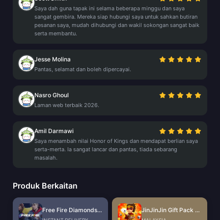
Saya dah guna tapak ini selama beberapa minggu dan saya
sangat gembira. Mereka siap hubungi saya untuk sahkan butiran
pesanan saya, mudah dihubungi dan wakil sokongan sangat baik
serta membantu.
Jesse Molina
Pantas, selamat dan boleh dipercayai.
Nasro Ghoul
Laman web terbaik 2026.
Amil Darmawi
Saya menambah nilai Honor of Kings dan mendapat berlian saya
serta-merta. Ia sangat lancar dan pantas, tiada sebarang
masalah.
Produk Berkaitan
Free Fire Diamonds EU + TR
JinJinJin Gift Pack Redeem Code