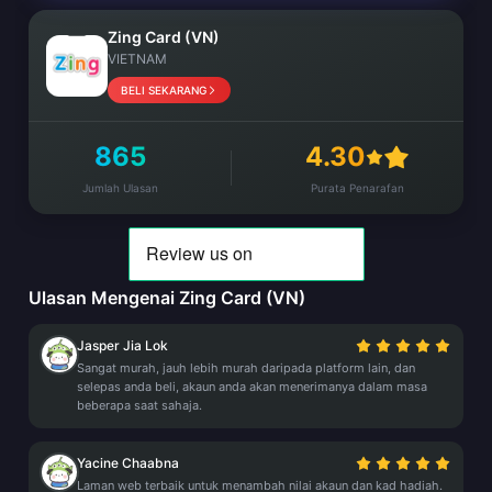
Zing Card (VN)
VIETNAM
BELI SEKARANG
865
4.30
Jumlah Ulasan
Purata Penarafan
Ulasan Mengenai Zing Card (VN)
Jasper Jia Lok
Sangat murah, jauh lebih murah daripada platform lain, dan
selepas anda beli, akaun anda akan menerimanya dalam masa
beberapa saat sahaja.
Yacine Chaabna
Laman web terbaik untuk menambah nilai akaun dan kad hadiah.