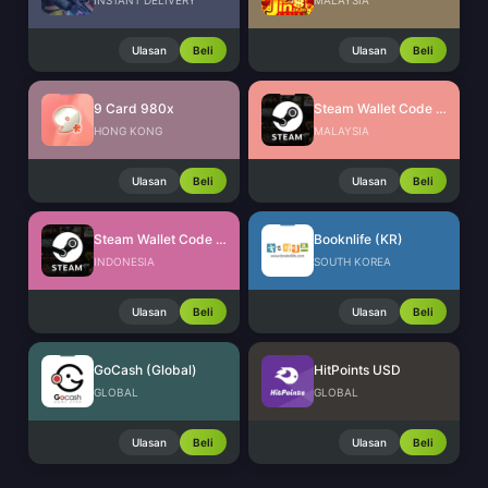
INSTANT DELIVERY
MALAYSIA
Ulasan
Beli
Ulasan
Beli
9 Card 980x
Steam Wallet Code (MYR)
HONG KONG
MALAYSIA
Ulasan
Beli
Ulasan
Beli
Steam Wallet Code (IDR)
Booknlife (KR)
INDONESIA
SOUTH KOREA
Ulasan
Beli
Ulasan
Beli
GoCash (Global)
HitPoints USD
GLOBAL
GLOBAL
Ulasan
Beli
Ulasan
Beli