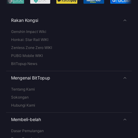
Rakan Kongsi
Genshin Impact Wiki
Honkai: Star Rail WIKI
Zenless Zone Zero WIKI
PUBG Mobile WIKI
BitTopup News
Mengenai BitTopup
Tentang Kami
Sokongan
Hubungi Kami
Membeli-belah
Dasar Pemulangan