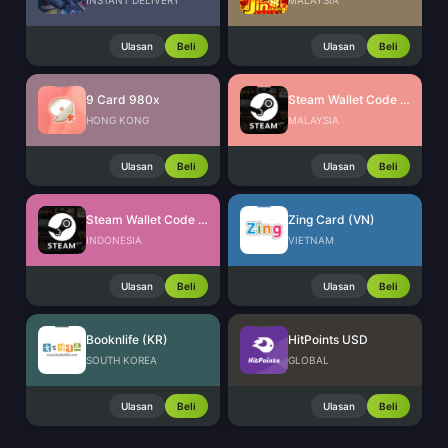
INSTANT DELIVERY
MALAYSIA
Ulasan
Beli
Ulasan
Beli
9 Card 980x
Steam Wallet Code (MYR)
HONG KONG
MALAYSIA
Ulasan
Beli
Ulasan
Beli
Steam Wallet Code (IDR)
Zing Card (VN)
INDONESIA
VIETNAM
Ulasan
Beli
Ulasan
Beli
Booknlife (KR)
HitPoints USD
SOUTH KOREA
GLOBAL
Ulasan
Beli
Ulasan
Beli