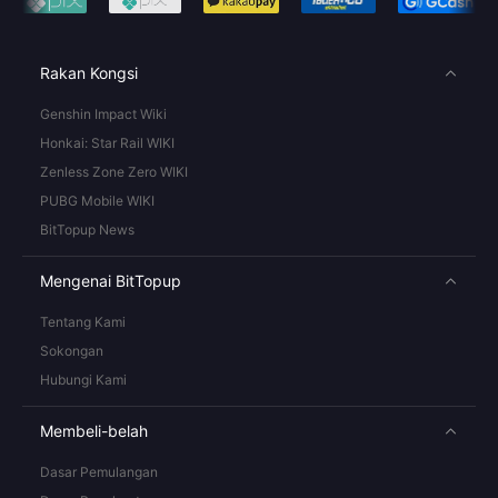
Rakan Kongsi
Genshin Impact Wiki
Honkai: Star Rail WIKI
Zenless Zone Zero WIKI
PUBG Mobile WIKI
BitTopup News
Mengenai BitTopup
Tentang Kami
Sokongan
Hubungi Kami
Membeli-belah
Dasar Pemulangan