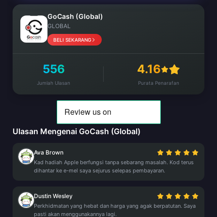
GoCash (Global)
GLOBAL
BELI SEKARANG
556
4.16
Jumlah Ulasan
Purata Penarafan
Ulasan Mengenai GoCash (Global)
Ava Brown
Kad hadiah Apple berfungsi tanpa sebarang masalah. Kod terus
dihantar ke e-mel saya sejurus selepas pembayaran.
Dustin Wesley
Perkhidmatan yang hebat dan harga yang agak berpatutan. Saya
pasti akan menggunakannya lagi.