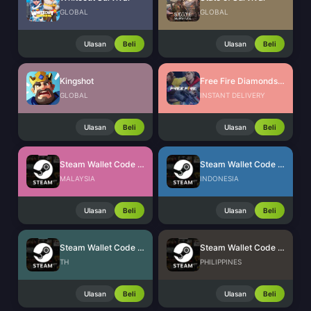
GLOBAL
GLOBAL
Ulasan
Beli
Ulasan
Beli
Kingshot
Free Fire Diamonds EU + TR
GLOBAL
INSTANT DELIVERY
Ulasan
Beli
Ulasan
Beli
Steam Wallet Code (MYR)
Steam Wallet Code (IDR)
MALAYSIA
INDONESIA
Ulasan
Beli
Ulasan
Beli
Steam Wallet Code (THB)
Steam Wallet Code (PHP)
TH
PHILIPPINES
Ulasan
Beli
Ulasan
Beli