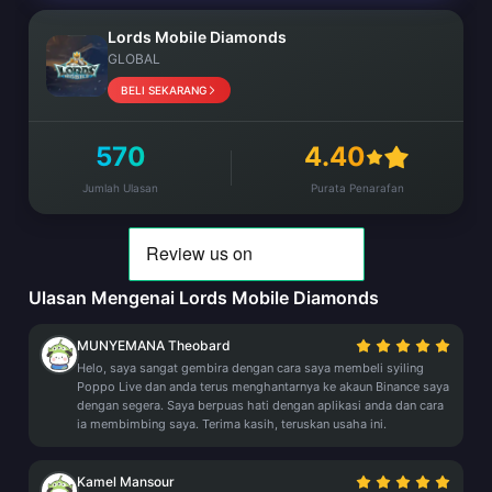
Lords Mobile Diamonds
GLOBAL
BELI SEKARANG
570
4.40
Jumlah Ulasan
Purata Penarafan
Ulasan Mengenai Lords Mobile Diamonds
MUNYEMANA Theobard
Helo, saya sangat gembira dengan cara saya membeli syiling
Poppo Live dan anda terus menghantarnya ke akaun Binance saya
dengan segera. Saya berpuas hati dengan aplikasi anda dan cara
ia membimbing saya. Terima kasih, teruskan usaha ini.
Kamel Mansour