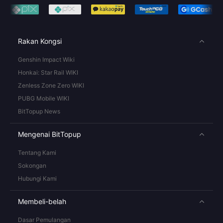
Rakan Kongsi
Genshin Impact Wiki
Honkai: Star Rail WIKI
Zenless Zone Zero WIKI
PUBG Mobile WIKI
BitTopup News
Mengenai BitTopup
Tentang Kami
Sokongan
Hubungi Kami
Membeli-belah
Dasar Pemulangan