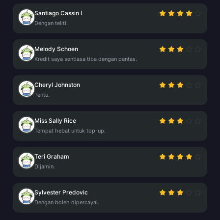
Santiago Cassin I
Dengan teliti.
Melody Schoen
Kredit saya sentiasa tiba dengan pantas.
Cheryl Johnston
Tentu.
Miss Sally Rice
Tempat hebat untuk top-up.
Teri Graham
Dijamin.
Sylvester Predovic
Dengan boleh dipercayai.