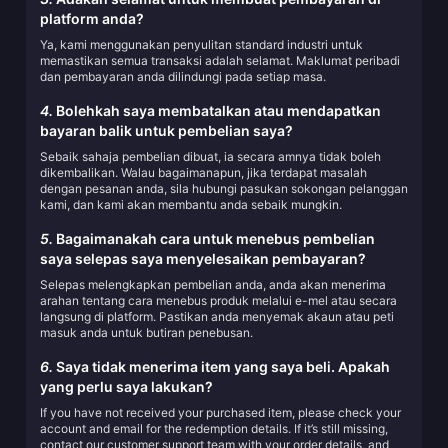
platform anda?
Ya, kami menggunakan penyulitan standard industri untuk
memastikan semua transaksi adalah selamat. Maklumat peribadi
dan pembayaran anda dilindungi pada setiap masa.
4.
Bolehkah saya membatalkan atau mendapatkan
bayaran balik untuk pembelian saya?
Sebaik sahaja pembelian dibuat, ia secara amnya tidak boleh
dikembalikan. Walau bagaimanapun, jika terdapat masalah
dengan pesanan anda, sila hubungi pasukan sokongan pelanggan
kami, dan kami akan membantu anda sebaik mungkin.
5.
Bagaimanakah cara untuk menebus pembelian
saya selepas saya menyelesaikan pembayaran?
Selepas melengkapkan pembelian anda, anda akan menerima
arahan tentang cara menebus produk melalui e-mel atau secara
langsung di platform. Pastikan anda menyemak akaun atau peti
masuk anda untuk butiran penebusan.
6.
Saya tidak menerima item yang saya beli. Apakah
yang perlu saya lakukan?
If you have not received your purchased item, please check your
account and email for the redemption details. If it’s still missing,
contact our customer support team with your order details, and