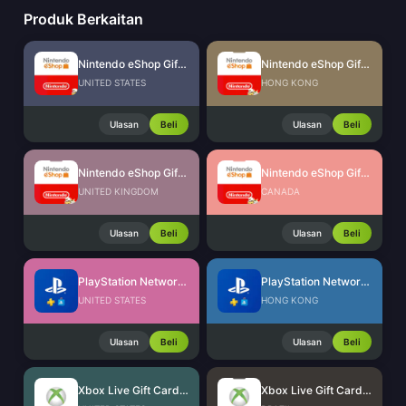
Produk Berkaitan
Nintendo eShop Gift Card (US)
Nintendo eShop Gift Card (HK)
UNITED STATES
HONG KONG
Ulasan
Beli
Ulasan
Beli
Nintendo eShop Gift Card (UK)
Nintendo eShop Gift Card (CA)
UNITED KINGDOM
CANADA
Ulasan
Beli
Ulasan
Beli
PlayStation Network Card (US)
PlayStation Network Card (HK)
UNITED STATES
HONG KONG
Ulasan
Beli
Ulasan
Beli
Xbox Live Gift Card (US)
Xbox Live Gift Card (BR)