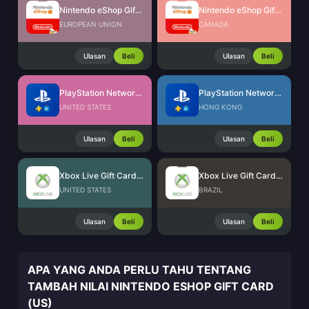
Nintendo eShop Gift Card (EU)
Nintendo eShop Gift Card (CA)
EUROPEAN UNION
CANADA
Ulasan
Beli
Ulasan
Beli
PlayStation Network Card (US)
PlayStation Network Card (HK)
UNITED STATES
HONG KONG
Ulasan
Beli
Ulasan
Beli
Xbox Live Gift Card (US)
Xbox Live Gift Card (BR)
UNITED STATES
BRAZIL
Ulasan
Beli
Ulasan
Beli
APA YANG ANDA PERLU TAHU TENTANG
TAMBAH NILAI NINTENDO ESHOP GIFT CARD
(US)