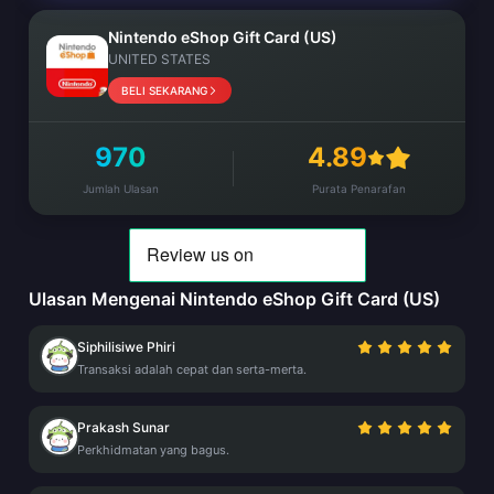
Nintendo eShop Gift Card (US)
UNITED STATES
BELI SEKARANG
970
4.89
Jumlah Ulasan
Purata Penarafan
Ulasan Mengenai Nintendo eShop Gift Card (US)
Siphilisiwe Phiri
Transaksi adalah cepat dan serta-merta.
Prakash Sunar
Perkhidmatan yang bagus.