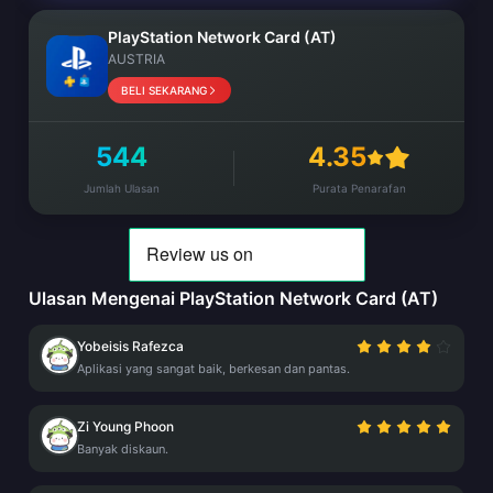
PlayStation Network Card (AT)
AUSTRIA
BELI SEKARANG
544
4.35
Jumlah Ulasan
Purata Penarafan
Ulasan Mengenai PlayStation Network Card (AT)
Yobeisis Rafezca
Aplikasi yang sangat baik, berkesan dan pantas.
Zi Young Phoon
Banyak diskaun.