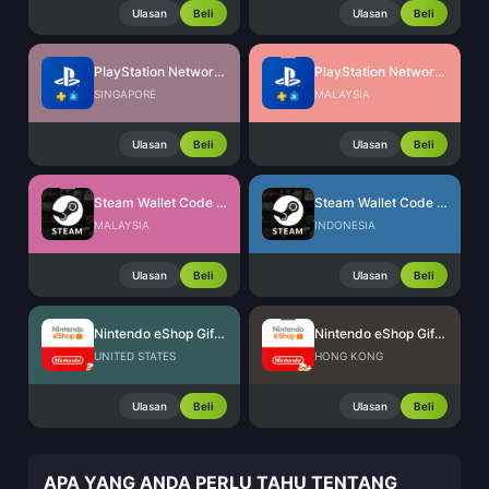
Ulasan
Beli
Ulasan
Beli
PlayStation Network Card (SG)
PlayStation Network Card (MY)
SINGAPORE
MALAYSIA
Ulasan
Beli
Ulasan
Beli
Steam Wallet Code (MYR)
Steam Wallet Code (IDR)
MALAYSIA
INDONESIA
Ulasan
Beli
Ulasan
Beli
Nintendo eShop Gift Card (US)
Nintendo eShop Gift Card (HK)
UNITED STATES
HONG KONG
Ulasan
Beli
Ulasan
Beli
APA YANG ANDA PERLU TAHU TENTANG