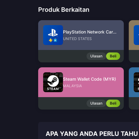
Produk Berkaitan
PlayStation Network Card (US)
UNITED STATES
Ulasan
Beli
Steam Wallet Code (MYR)
MALAYSIA
Ulasan
Beli
APA YANG ANDA PERLU TAHU