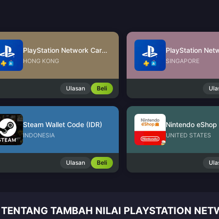
PlayStation Network Card (HK)
HONG KONG
SINGAPORE
Ulasan
Beli
Ula
Steam Wallet Code (IDR)
INDONESIA
UNITED STATES
Ulasan
Beli
Ula
 TENTANG TAMBAH NILAI PLAYSTATION NET