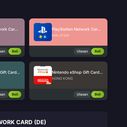
PlayStation Network Card (SG)
PlayStation Network Card (MY)
MALAYSIA
san
Beli
Ulasan
Beli
Nintendo eShop Gift Card (US)
Nintendo eShop Gift Card (HK)
HONG KONG
san
Beli
Ulasan
Beli
WORK CARD (DE)