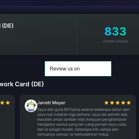
 (DE)
833
Jumlah Ulasan
work Card (DE)
Jarrett Meyer
Saya dah guna BitTopUp selama beberapa tahun dan
saya nak katakan tiga perkara: saya tak pernah ada
masalah untuk tambah nilai; kelajuan penghantaran
mengatasi semua yang lain yang pernah saya cuba;
dan ia sangat mudah, beberapa klik sahaja dan
semuanya selesai. Ia memudahkan hidup.