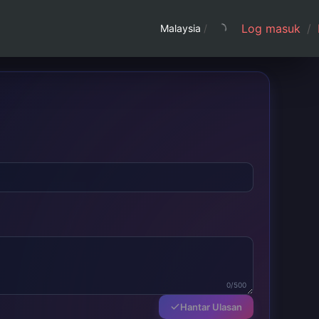
Log masuk
/
Malaysia
/
0/500
Hantar Ulasan