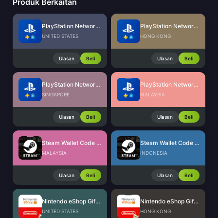
Produk Berkaitan
PlayStation Network Card (US)
PlayStation Network Card (HK)
UNITED STATES
HONG KONG
Ulasan
Beli
Ulasan
Beli
PlayStation Network Card (SG)
PlayStation Network Card (MY)
SINGAPORE
MALAYSIA
Ulasan
Beli
Ulasan
Beli
Steam Wallet Code (MYR)
Steam Wallet Code (IDR)
MALAYSIA
INDONESIA
Ulasan
Beli
Ulasan
Beli
Nintendo eShop Gift Card (US)
Nintendo eShop Gift Card (HK)
UNITED STATES
HONG KONG