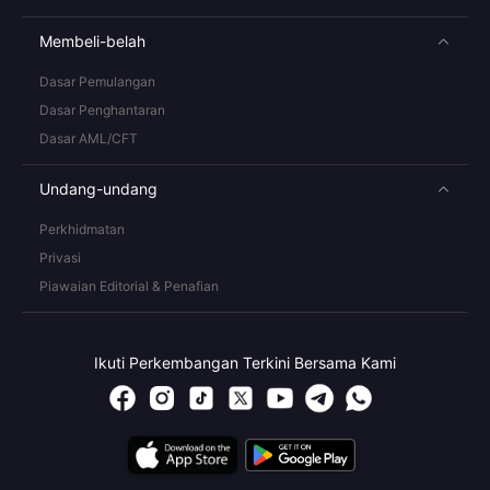
Membeli-belah
Dasar Pemulangan
Dasar Penghantaran
Dasar AML/CFT
Undang-undang
Perkhidmatan
Privasi
Piawaian Editorial & Penafian
Ikuti Perkembangan Terkini Bersama Kami