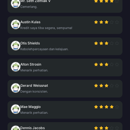
Mr. Seth Zemlak V
Cemerlang.
Austin Kulas
Kredit saya tiba segera, sempurna!
Otis Shields
Kebolehpercayaan dan kelajuan.
Alton Strosin
Menarik perhatian.
Gerard Weissnat
Dengan konsisten.
Mae Maggio
Menarik perhatian.
Dennis Jacobs