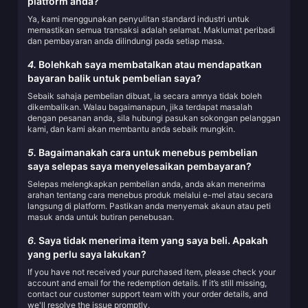
platform anda?
Ya, kami menggunakan penyulitan standard industri untuk
memastikan semua transaksi adalah selamat. Maklumat peribadi
dan pembayaran anda dilindungi pada setiap masa.
4.
Bolehkah saya membatalkan atau mendapatkan
bayaran balik untuk pembelian saya?
Sebaik sahaja pembelian dibuat, ia secara amnya tidak boleh
dikembalikan. Walau bagaimanapun, jika terdapat masalah
dengan pesanan anda, sila hubungi pasukan sokongan pelanggan
kami, dan kami akan membantu anda sebaik mungkin.
5.
Bagaimanakah cara untuk menebus pembelian
saya selepas saya menyelesaikan pembayaran?
Selepas melengkapkan pembelian anda, anda akan menerima
arahan tentang cara menebus produk melalui e-mel atau secara
langsung di platform. Pastikan anda menyemak akaun atau peti
masuk anda untuk butiran penebusan.
6.
Saya tidak menerima item yang saya beli. Apakah
yang perlu saya lakukan?
If you have not received your purchased item, please check your
account and email for the redemption details. If it’s still missing,
contact our customer support team with your order details, and
we'll resolve the issue promptly.