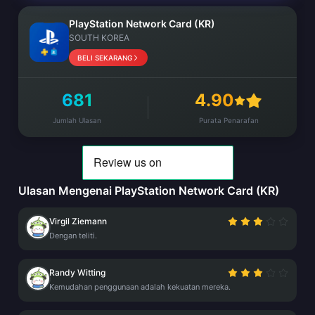
PlayStation Network Card (KR)
SOUTH KOREA
BELI SEKARANG
681
4.90
Jumlah Ulasan
Purata Penarafan
Ulasan Mengenai PlayStation Network Card (KR)
Virgil Ziemann
Dengan teliti.
Randy Witting
Kemudahan penggunaan adalah kekuatan mereka.