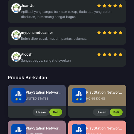
Juan Jo
Aplikasi yang sangat baik dan cekap, tiada apa yang boleh
diadukan, ia memang sangat bagus.
mypchamdosamer
Boleh dipercayai, mudah, pantas, selamat.
Aloosh
Sangat bagus, sangat disyorkan.
Produk Berkaitan
PlayStation Network Card (US)
PlayStation Network Card (HK)
UNITED STATES
HONG KONG
Ulasan
Beli
Ulasan
Beli
PlayStation Network Card (SG)
PlayStation Network Card (MY)