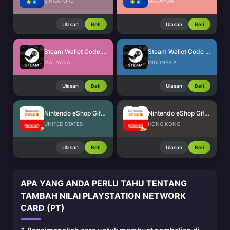
SINGAPORE
MALAYSIA
Ulasan
Beli
Ulasan
Beli
Steam Wallet Code (MYR)
Steam Wallet Code (IDR)
MALAYSIA
INDONESIA
Ulasan
Beli
Ulasan
Beli
Nintendo eShop Gift Card (US)
Nintendo eShop Gift Card (HK)
UNITED STATES
HONG KONG
Ulasan
Beli
Ulasan
Beli
APA YANG ANDA PERLU TAHU TENTANG
TAMBAH NILAI PLAYSTATION NETWORK
CARD (PT)