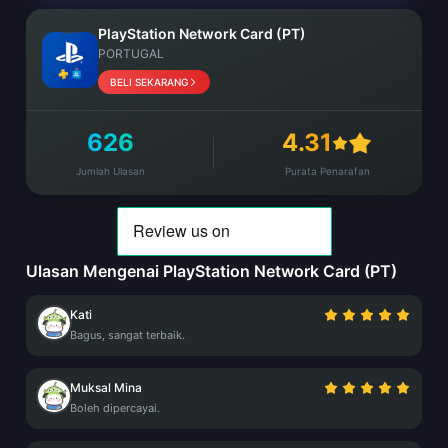
PlayStation Network Card (PT)
PORTUGAL
BELI SEKARANG
626
4.31
Jumlah Ulasan
Purata Penarafan
Ulasan Mengenai PlayStation Network Card (PT)
Kati
Bagus, sangat terbaik.
Muksal Mina
Boleh dipercayai.