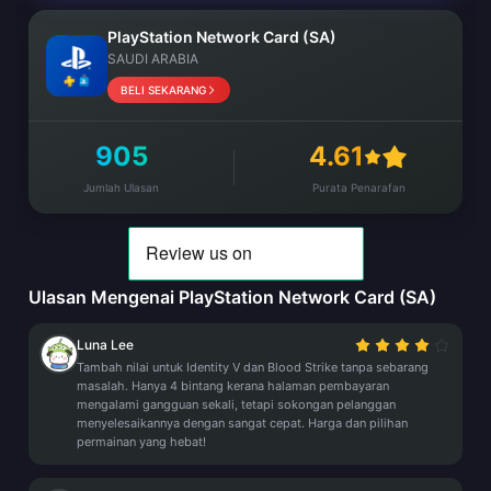
PlayStation Network Card (SA)
SAUDI ARABIA
BELI SEKARANG
905
4.61
Jumlah Ulasan
Purata Penarafan
Ulasan Mengenai PlayStation Network Card (SA)
Luna Lee
Tambah nilai untuk Identity V dan Blood Strike tanpa sebarang
masalah. Hanya 4 bintang kerana halaman pembayaran
mengalami gangguan sekali, tetapi sokongan pelanggan
menyelesaikannya dengan sangat cepat. Harga dan pilihan
permainan yang hebat!