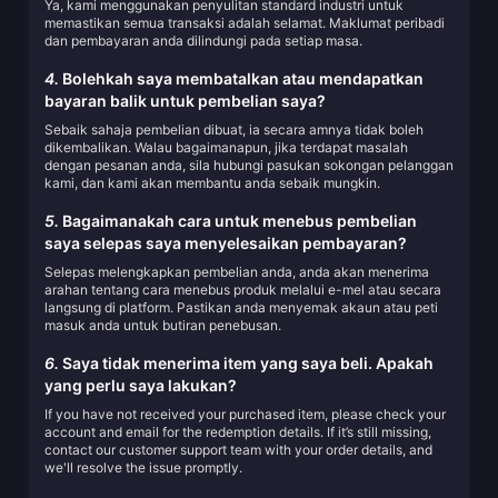
Ya, kami menggunakan penyulitan standard industri untuk
memastikan semua transaksi adalah selamat. Maklumat peribadi
dan pembayaran anda dilindungi pada setiap masa.
4.
Bolehkah saya membatalkan atau mendapatkan
bayaran balik untuk pembelian saya?
Sebaik sahaja pembelian dibuat, ia secara amnya tidak boleh
dikembalikan. Walau bagaimanapun, jika terdapat masalah
dengan pesanan anda, sila hubungi pasukan sokongan pelanggan
kami, dan kami akan membantu anda sebaik mungkin.
5.
Bagaimanakah cara untuk menebus pembelian
saya selepas saya menyelesaikan pembayaran?
Selepas melengkapkan pembelian anda, anda akan menerima
arahan tentang cara menebus produk melalui e-mel atau secara
langsung di platform. Pastikan anda menyemak akaun atau peti
masuk anda untuk butiran penebusan.
6.
Saya tidak menerima item yang saya beli. Apakah
yang perlu saya lakukan?
If you have not received your purchased item, please check your
account and email for the redemption details. If it’s still missing,
contact our customer support team with your order details, and
we'll resolve the issue promptly.