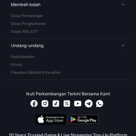
Membeli-belah
Dasar Pemulangan
Dasar Penghantaran
Dasar AML/CFT
Undang-undang
Perkhidmatan
Privasi
Piawaian Editorial & Penafian
Ikuti Perkembangan Terkini Bersama Kami
10 Years Trusted Game & Live Streaming Top-Up Platform