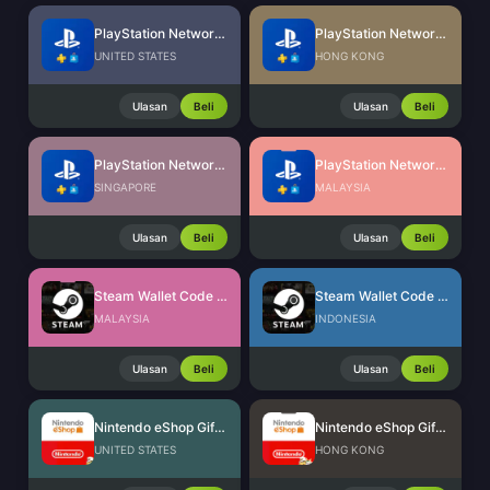
PlayStation Network Card (US)
PlayStation Network Card (HK)
UNITED STATES
HONG KONG
Ulasan
Beli
Ulasan
Beli
PlayStation Network Card (SG)
PlayStation Network Card (MY)
SINGAPORE
MALAYSIA
Ulasan
Beli
Ulasan
Beli
Steam Wallet Code (MYR)
Steam Wallet Code (IDR)
MALAYSIA
INDONESIA
Ulasan
Beli
Ulasan
Beli
Nintendo eShop Gift Card (US)
Nintendo eShop Gift Card (HK)
UNITED STATES
HONG KONG