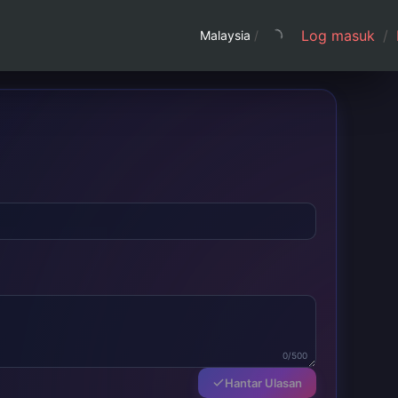
Log masuk
/
Malaysia
/
0/500
Hantar Ulasan