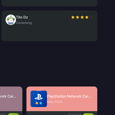
Tito Dz
Cemerlang.
PlayStation Network Card (SG)
PlayStation Network Card (MY)
MALAYSIA