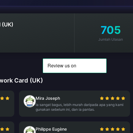
 (UK)
705
Jumlah Ulasan
work Card (UK)
Mira Joseph
Ia sangat bagus, lebih murah daripada apa yang kami
gunakan sebelum ini, dan ia pantas.
Philippe Eugène