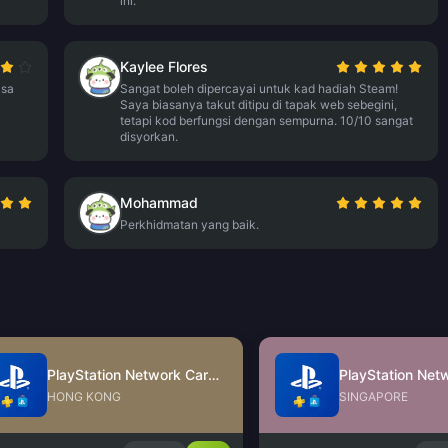
ini.
Kaylee Flores
asa
Sangat boleh dipercayai untuk kad hadiah Steam!
Saya biasanya takut ditipu di tapak web sebegini,
tetapi kod berfungsi dengan sempurna. 10/10 sangat
disyorkan.
Mohammad
Perkhidmatan yang baik.
PlayStation Network Card (HK)
HONG KONG
SINGAPORE