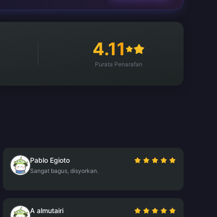
4.11
Purata Penarafan
Pablo Egioto
Sangat bagus, disyorkan.
A almutairi