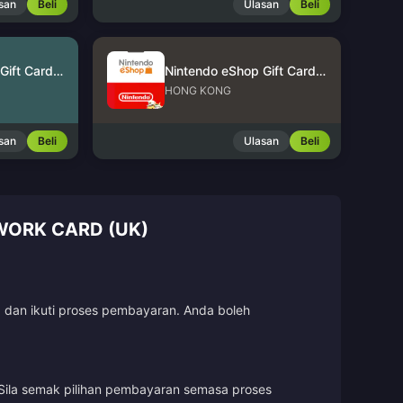
san
Beli
Ulasan
Beli
Nintendo eShop Gift Card (US)
Nintendo eShop Gift Card (HK)
HONG KONG
san
Beli
Ulasan
Beli
WORK CARD (UK)
, dan ikuti proses pembayaran. Anda boleh
Sila semak pilihan pembayaran semasa proses