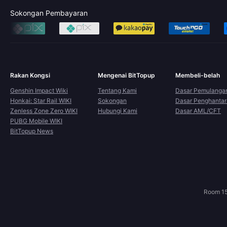
Sokongan Pembayaran
Rakan Kongsi
Mengenai BitTopup
Membeli-belah
Genshin Impact Wiki
Tentang Kami
Dasar Pemulanga
Honkai: Star Rail WIKI
Sokongan
Dasar Penghanta
Zenless Zone Zero WIKI
Hubungi Kami
Dasar AML/CFT
PUBG Mobile WIKI
BitTopup News
Room 15