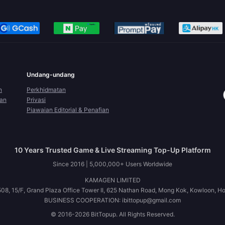
Undang-undang
n
Perkhidmatan
ran
Privasi
Piawaian Editorial & Penafian
10 Years Trusted Game & Live Streaming Top-Up Platform
Since 2016 | 5,000,000+ Users Worldwide
KAMAGEN LIMITED
08, 15/F, Grand Plaza Office Tower II, 625 Nathan Road, Mong Kok, Kowloon, H
BUSINESS COOPERATION: ibittopup@gmail.com
© 2016-2026 BitTopup. All Rights Reserved.