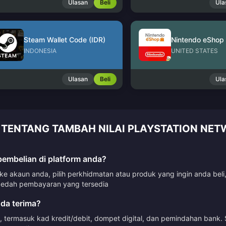
Ulasan
Beli
Ula
Steam Wallet Code (IDR)
INDONESIA
UNITED STATES
Ulasan
Beli
Ula
 TENTANG TAMBAH NILAI PLAYSTATION NET
mbelian di platform anda?
 akaun anda, pilih perkhidmatan atau produk yang ingin anda beli
dah pembayaran yang tersedia
da terima?
termasuk kad kredit/debit, dompet digital, dan pemindahan bank. 