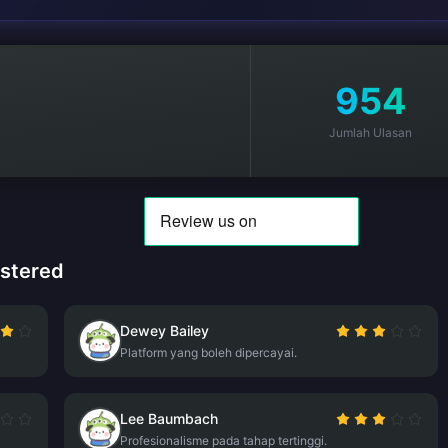
954
Jumlah Ulasan
astered
Dewey Bailey
Platform yang boleh dipercayai.
Lee Baumbach
Profesionalisme pada tahap tertinggi.