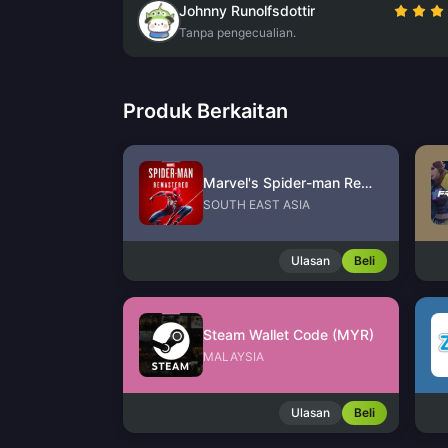
Johnny Runolfsdottir
Tanpa pengecualian.
Produk Berkaitan
Marvel's Spider-man Remastered PC Version (Steam)
SOUTH EAST ASIA
Ulasan
Beli
Steam Wallet Code (MYR)
MALAYSIA
Ulasan
Beli