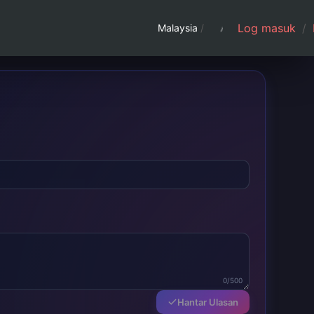
Log masuk
/
Malaysia
/
0/500
Hantar Ulasan