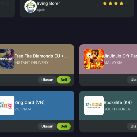
Irving Borer
Ajaib.
Free Fire Diamonds EU + TR
INSTANT DELIVERY
MALAYSIA
Ulasan
Beli
Ula
Zing Card (VN)
Booknlife (KR)
VIETNAM
SOUTH KOREA
Ulasan
Beli
Ula