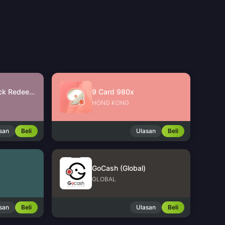
JinJinJin Gift Pack Redeem Code
9 Card 980x
HONG KONG
san
Beli
Ulasan
Beli
GoCash (Global)
GLOBAL
san
Beli
Ulasan
Beli