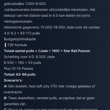
gebruikelijke 7.000-8.000.
Jubileumversies betekenen uitzonderlijke inkomsten. Het
debuut van het Elation-pad in 4.0 kan leiden tot extra
vieringsbonussen.
Historische gegevens: 15.000-18.000 Jade over de versies
4.0-4.2 = 93-112 pulls.
Budgetoptimalisatie
F2P-formule
Totaal aantal pulls = (Jade ÷ 160) + Star Rail Passes
Schatting voor 4.0: 8.500 Jade
8.500 ÷ 160 = 53 pulls
Plus 10-15 Passes
Totaal: 63-68 pulls
Scenario's:
A:
Eén doelwit, haal soft pity (75) met vroege gelukjes of
overdracht.
B:
Twee doelwitten, verdeel pulls, accepteer dat er geen
garanties zijn.
C:
Focus op wapen na een vroege pull van een personage.