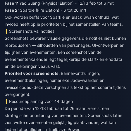
Fase 1:
Yao Guang (Physical Elation) - 12/13 feb tot 6 mrt
Fase 2:
Sparxie (Fire Elation) - 6 tot 26 mrt
Ook worden buffs voor Sparkle en Black Swan onthuld, wat
invloed heeft op je prioriteiten bij het samenstellen van teams.
Screenshots vs. notities
Screenshots bewaren visuele gegevens die notities niet kunnen
reproduceren — silhouetten van personages, UI-ontwerpen en
tijdlijnen van evenementen. Eén screenshot van de
evenementenkalender legt tegelijkertijd de start- en einddata
en de beloningsniveaus vast.
Prioriteit voor screenshots:
Banner-onthullingen,
evenementbeloningen, numerieke Jade-waarden en
inwisselcodes (deze verschijnen als tekst op het scherm tijdens
overgangen).
Resourceplanning voor 44 dagen
De periode van 12-13 februari tot 26 maart vereist een
strategische prioritering van evenementen. Screenshots laten
zien welke evenementen gelijktijdig plaatsvinden, wat kan
leiden tot conflicten in Trailblaze Power.