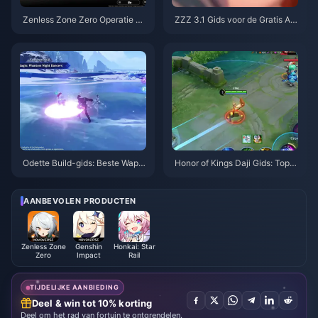
Zenless Zone Zero Operatie Ba
ZZZ 3.1 Gids voor de Gratis Ag
gel Gids | augustus 2026
ent-kiezer | Augustus 2026
Odette Build-gids: Beste Wape
Honor of Kings Daji Gids: Top 1
ns, Artefacten & Teams | Augus
0 Trucs | augustus 2026
tus 2026
AANBEVOLEN PRODUCTEN
Zenless Zone
Genshin
Honkai: Star
Zero
Impact
Rail
TIJDELIJKE AANBIEDING
Deel & win tot 10% korting
Deel om het rad van fortuin te ontgrendelen.