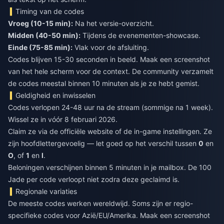
Timing van de codes
Vroeg (10-15 min):
Na het versie-overzicht.
Midden (40-50 min):
Tijdens de evenementen-showcase.
Einde (75-85 min):
Vlak voor de afsluiting.
Codes blijven 15-30 seconden in beeld. Maak een screenshot
van het hele scherm voor de context. De community verzamelt
de codes meestal binnen 10 minuten als je ze hebt gemist.
Geldigheid en inwisselen
Codes verlopen 24-48 uur na de stream (sommige na 1 week).
Wissel ze in vóór 8 februari 2026.
Claim ze via de officiële website of de in-game instellingen. Ze
zijn hoofdlettergevoelig — let goed op het verschil tussen
0
en
O
, of
1
en
l
.
Beloningen verschijnen binnen 5 minuten in je mailbox. De 100
Jade per code verloopt niet zodra deze geclaimd is.
Regionale variaties
De meeste codes werken wereldwijd. Soms zijn er regio-
specifieke codes voor Azië/EU/Amerika. Maak een screenshot