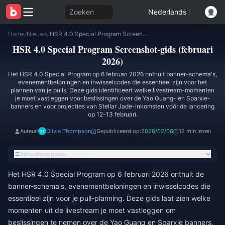
Zoeken
Nederlands
/
Home
/
Nieuws
/
HSR 4.0 Special Program Screenshot-gids (februari 2026)
HSR 4.0 Special Program Screenshot-gids (februari
2026)
Het HSR 4.0 Special Program op 6 februari 2026 onthult banner-schema's,
evenementbeloningen en inwisselcodes die essentieel zijn voor het
plannen van je pulls. Deze gids identificeert welke livestream-momenten
je moet vastleggen voor beslissingen over de Yao Guang- en Sparxie-
banners en voor projecties van Stellar Jade-inkomsten vóór de lancering
op 12-13 februari.
Auteur:
Olivia Thompson
Gepubliceerd op:
2026/02/06
12 min lezen
Inhoudsopgave
Het HSR 4.0 Special Program op 6 februari 2026 onthult de
banner-schema's, evenementbeloningen en inwisselcodes die
essentieel zijn voor je pull-planning. Deze gids laat zien welke
momenten uit de livestream je moet vastleggen om
beslissingen te nemen over de Yao Guang en Sparxie banners,