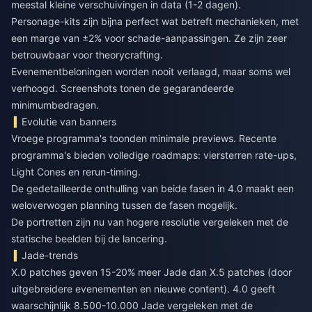
meestal kleine verschuivingen in data (1-2 dagen).
Personage-kits zijn bijna perfect wat betreft mechanieken, met
een marge van ±2% voor schade-aanpassingen. Ze zijn zeer
betrouwbaar voor theorycrafting.
Evenementbeloningen worden nooit verlaagd, maar soms wel
verhoogd. Screenshots tonen de gegarandeerde
minimumbedragen.
Evolutie van banners
Vroege programma's toonden minimale previews. Recente
programma's bieden volledige roadmaps: viersterren rate-ups,
Light Cones en rerun-timing.
De gedetailleerde onthulling van beide fasen in 4.0 maakt een
weloverwogen planning tussen de fasen mogelijk.
De portretten zijn nu van hogere resolutie vergeleken met de
statische beelden bij de lancering.
Jade-trends
X.0 patches geven 15-20% meer Jade dan X.5 patches (door
uitgebreidere evenementen en nieuwe content). 4.0 geeft
waarschijnlijk 8.500-10.000 Jade vergeleken met de