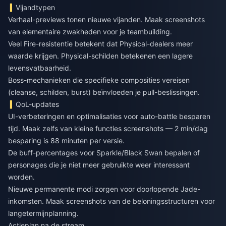
Vijandtypen
Verhaal-previews tonen nieuwe vijanden. Maak screenshots
van elementaire zwakheden voor je teambuilding.
Veel Fire-resistentie betekent dat Physical-dealers meer
waarde krijgen. Physical-schilden betekenen een lagere
levensvatbaarheid.
Boss-mechanieken die specifieke composities vereisen
(cleanse, schilden, burst) beïnvloeden je pull-beslissingen.
QoL-updates
UI-verbeteringen en optimalisaties voor auto-battle besparen
tijd. Maak zelfs van kleine functies screenshots — 2 min/dag
besparing is 88 minuten per versie.
De buff-percentages voor Sparkle/Black Swan bepalen of
personages die je niet meer gebruikte weer interessant
worden.
Nieuwe permanente modi zorgen voor doorlopende Jade-
inkomsten. Maak screenshots van de beloningsstructuren voor
langetermijnplanning.
Actieplan na de stream