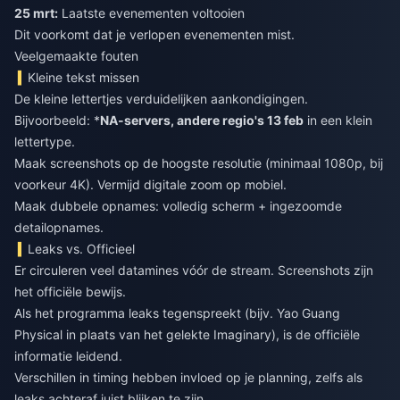
25 mrt:
Laatste evenementen voltooien
Dit voorkomt dat je verlopen evenementen mist.
Veelgemaakte fouten
Kleine tekst missen
De kleine lettertjes verduidelijken aankondigingen.
Bijvoorbeeld: *
NA-servers, andere regio's 13 feb
in een klein
lettertype.
Maak screenshots op de hoogste resolutie (minimaal 1080p, bij
voorkeur 4K). Vermijd digitale zoom op mobiel.
Maak dubbele opnames: volledig scherm + ingezoomde
detailopnames.
Leaks vs. Officieel
Er circuleren veel datamines vóór de stream. Screenshots zijn
het officiële bewijs.
Als het programma leaks tegenspreekt (bijv. Yao Guang
Physical in plaats van het gelekte Imaginary), is de officiële
informatie leidend.
Verschillen in timing hebben invloed op je planning, zelfs als
leaks achteraf juist blijken te zijn.