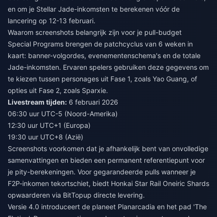
en om je Stellar Jade-inkomsten te berekenen vóór de
lancering op 12-13 februari.
Waarom screenshots belangrijk zijn voor je pull-budget
Special Programs brengen de patchcyclus van 6 weken in
kaart: banner-volgordes, evenementenschema's en de totale
Jade-inkomsten. Ervaren spelers gebruiken deze gegevens om
te kiezen tussen personages uit Fase 1, zoals Yao Guang, of
opties uit Fase 2, zoals Sparxie.
Livestream tijden:
6 februari 2026
06:30 uur UTC-5 (Noord-Amerika)
12:30 uur UTC+1 (Europa)
19:30 uur UTC+8 (Azië)
Screenshots voorkomen dat je afhankelijk bent van onvolledige
samenvattingen en bieden een permanent referentiepunt voor
je pity-berekeningen. Voor gegarandeerde pulls wanneer je
F2P-inkomen tekortschiet, biedt
Honkai Star Rail Oneiric Shards
opwaarderen
via BitTopup directe levering.
Versie 4.0 introduceert de planeet Planarcadia en het pad 'The