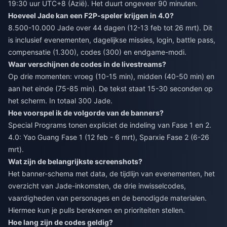
19:30 uur UTC+8 (Azië). Het duurt ongeveer 90 minuten.
Hoeveel Jade kan een F2P-speler krijgen in 4.0?
8.500-10.000 Jade over 44 dagen (12-13 feb tot 26 mrt). Dit
is inclusief evenementen, dagelijkse missies, login, battle pass,
compensatie (1.300), codes (300) en endgame-modi.
Waar verschijnen de codes in de livestreams?
Op drie momenten: vroeg (10-15 min), midden (40-50 min) en
aan het einde (75-85 min). De tekst staat 15-30 seconden op
het scherm. In totaal 300 Jade.
Hoe voorspel ik de volgorde van de banners?
Special Programs tonen expliciet de indeling van Fase 1 en 2.
4.0: Yao Guang Fase 1 (12 feb - 6 mrt), Sparxie Fase 2 (6-26
mrt).
Wat zijn de belangrijkste screenshots?
Het banner-schema met data, de tijdlijn van evenementen, het
overzicht van Jade-inkomsten, de drie inwisselcodes,
vaardigheden van personages en de benodigde materialen.
Hiermee kun je pulls berekenen en prioriteiten stellen.
Hoe lang zijn de codes geldig?