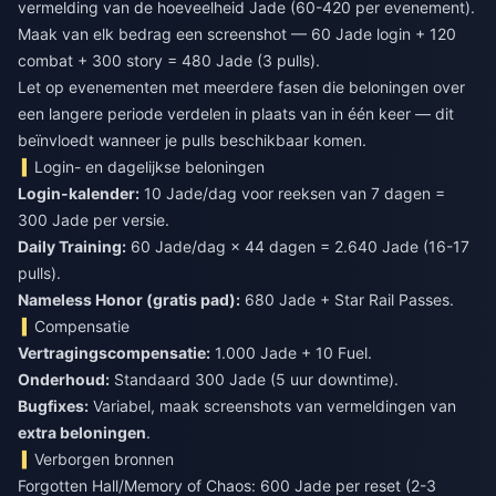
vermelding van de hoeveelheid Jade (60-420 per evenement).
Maak van elk bedrag een screenshot — 60 Jade login + 120
combat + 300 story = 480 Jade (3 pulls).
Let op evenementen met meerdere fasen die beloningen over
een langere periode verdelen in plaats van in één keer — dit
beïnvloedt wanneer je pulls beschikbaar komen.
Login- en dagelijkse beloningen
Login-kalender:
10 Jade/dag voor reeksen van 7 dagen =
300 Jade per versie.
Daily Training:
60 Jade/dag × 44 dagen = 2.640 Jade (16-17
pulls).
Nameless Honor (gratis pad):
680 Jade + Star Rail Passes.
Compensatie
Vertragingscompensatie:
1.000 Jade + 10 Fuel.
Onderhoud:
Standaard 300 Jade (5 uur downtime).
Bugfixes:
Variabel, maak screenshots van vermeldingen van
extra beloningen
.
Verborgen bronnen
Forgotten Hall/Memory of Chaos: 600 Jade per reset (2-3