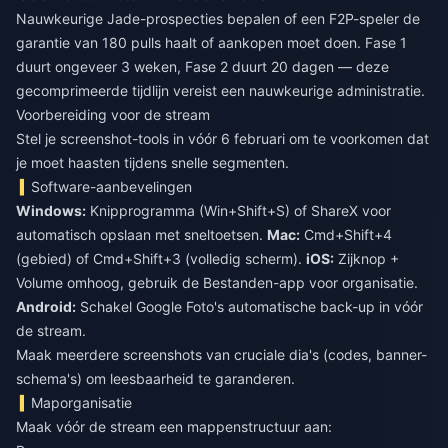
Nauwkeurige Jade-prospecties bepalen of een F2P-speler de
garantie van 180 pulls haalt of aankopen moet doen. Fase 1
duurt ongeveer 3 weken, Fase 2 duurt 20 dagen — deze
gecomprimeerde tijdlijn vereist een nauwkeurige administratie.
Voorbereiding voor de stream
Stel je screenshot-tools in vóór 6 februari om te voorkomen dat
je moet haasten tijdens snelle segmenten.
Software-aanbevelingen
Windows:
Knipprogramma (Win+Shift+S) of ShareX voor
automatisch opslaan met sneltoetsen.
Mac:
Cmd+Shift+4
(gebied) of Cmd+Shift+3 (volledig scherm).
iOS:
Zijknop +
Volume omhoog, gebruik de Bestanden-app voor organisatie.
Android:
Schakel Google Foto's automatische back-up in vóór
de stream.
Maak meerdere screenshots van cruciale dia's (codes, banner-
schema's) om leesbaarheid te garanderen.
Maporganisatie
Maak vóór de stream een mappenstructuur aan: