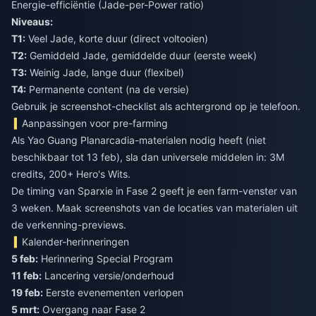
Energie-efficiëntie (Jade-per-Power ratio)
Niveaus:
T1:
Veel Jade, korte duur (direct voltooien)
T2:
Gemiddeld Jade, gemiddelde duur (eerste week)
T3:
Weinig Jade, lange duur (flexibel)
T4:
Permanente content (na de versie)
Gebruik je screenshot-checklist als achtergrond op je telefoon.
Aanpassingen voor pre-farming
Als Yao Guang Planarcadia-materialen nodig heeft (niet
beschikbaar tot 13 feb), sla dan universele middelen in: 3M
credits, 200+ Hero's Wits.
De timing van Sparxie in Fase 2 geeft je een farm-venster van
3 weken. Maak screenshots van de locaties van materialen uit
de verkenning-previews.
Kalender-herinneringen
5 feb:
Herinnering Special Program
11 feb:
Lancering versie/onderhoud
19 feb:
Eerste evenementen verlopen
5 mrt:
Overgang naar Fase 2