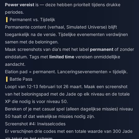
Power vereist
is — deze hebben prioriteit tijdens drukke
periodes.
Permanent vs. Tijdelijk
Permanente content (verhaal, Simulated Universe) blijft
toegankelijk na de versie. Tijdelijke evenementen verdwijnen
samen met de beloningen.
Maak screenshots van dia's met het label
permanent
of zonder
einddatum. Tags met
limited time
vereisen onmiddellijke
aandacht.
Elation pad = permanent. Lanceringsevenementen = tijdelijk.
Battle Pass
Loopt van 12-13 februari tot 26 maart. Maak een screenshot
van het beloningspad met de Jade op elk niveau en de totale
XP die nodig is voor niveau 50.
Bereken of je met casual spel (alleen dagelijkse missies) niveau
50 haalt of dat wekelijkse missies nodig zijn.
Screenshot #4: Inwisselcodes
Er verschijnen drie codes met een totale waarde van 300 Jade
als tekst op het scherm.