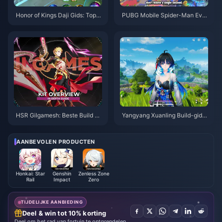
Honor of Kings Daji Gids: Top 1
PUBG Mobile Spider-Man Eve
0 Trucs | augustus 2026
nt Tips | Augustus 2026
HSR Gilgamesh: Beste Build Gi
Yangyang Xuanling Build-gids
ds | Augustus 2026
| Augustus 2026
AANBEVOLEN PRODUCTEN
Honkai: Star
Genshin
Zenless Zone
Rail
Impact
Zero
TIJDELIJKE AANBIEDING
Deel & win tot 10% korting
Deel om het rad van fortuin te ontgrendelen.