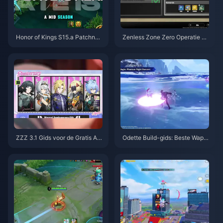
Honor of Kings S15.a Patchnoti
Zenless Zone Zero Operatie Ba
ties | Augustus 2026
gel Gids | augustus 2026
ZZZ 3.1 Gids voor de Gratis Ag
Odette Build-gids: Beste Wape
ent-kiezer | Augustus 2026
ns, Artefacten & Teams | Augus
tus 2026