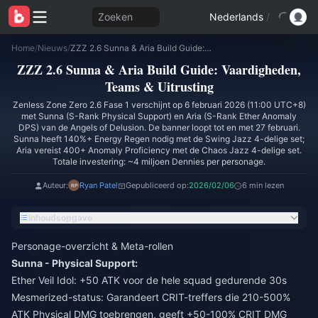
Zoeken
Nederlands
/
Home
/
Nieuws
/
ZZZ 2.6 Sunna & Aria Build Guide: Vaardigheden, Teams & Uitrusting
ZZZ 2.6 Sunna & Aria Build Guide: Vaardigheden,
Teams & Uitrusting
Zenless Zone Zero 2.6 Fase 1 verschijnt op 6 februari 2026 (11:00 UTC+8)
met Sunna (S-Rank Physical Support) en Aria (S-Rank Ether Anomaly
DPS) van de Angels of Delusion. De banner loopt tot en met 27 februari.
Sunna heeft 140%+ Energy Regen nodig met de Swing Jazz 4-delige set;
Aria vereist 400+ Anomaly Proficiency met de Chaos Jazz 4-delige set.
Totale investering: ~4 miljoen Dennies per personage.
Auteur:
Ryan Patel
Gepubliceerd op:
2026/02/06
6 min lezen
Inhoudsopgave
Personage-overzicht & Meta-rollen
Sunna - Physical Support:
Ether Veil Idol: +50 ATK voor de hele squad gedurende 30s
Mesmerized-status: Garandeert CRIT-treffers die 210-500%
ATK Physical DMG toebrengen, geeft +50-100% CRIT DMG