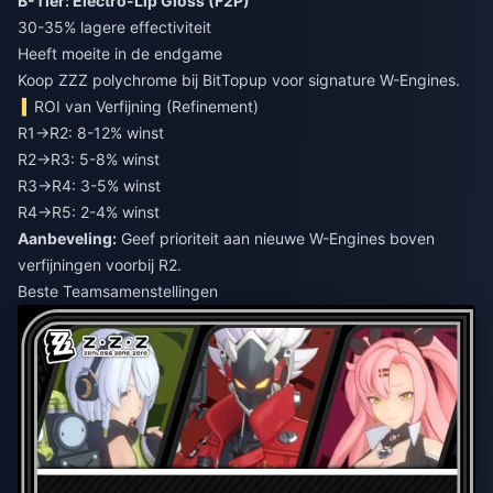
B-Tier: Electro-Lip Gloss (F2P)
30-35% lagere effectiviteit
Heeft moeite in de endgame
Koop ZZZ polychrome
bij BitTopup voor signature W-Engines.
ROI van Verfijning (Refinement)
R1→R2: 8-12% winst
R2→R3: 5-8% winst
R3→R4: 3-5% winst
R4→R5: 2-4% winst
Aanbeveling:
Geef prioriteit aan nieuwe W-Engines boven
verfijningen voorbij R2.
Beste Teamsamenstellingen