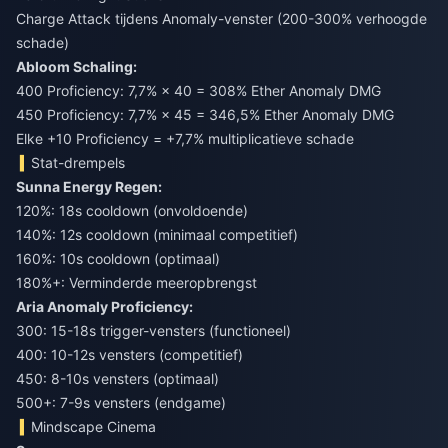
Charge Attack tijdens Anomaly-venster (200-300% verhoogde
schade)
Abloom Schaling:
400 Proficiency: 7,7% × 40 = 308% Ether Anomaly DMG
450 Proficiency: 7,7% × 45 = 346,5% Ether Anomaly DMG
Elke +10 Proficiency = +7,7% multiplicatieve schade
Stat-drempels
Sunna Energy Regen:
120%: 18s cooldown (onvoldoende)
140%: 12s cooldown (minimaal competitief)
160%: 10s cooldown (optimaal)
180%+: Verminderde meeropbrengst
Aria Anomaly Proficiency:
300: 15-18s trigger-vensters (functioneel)
400: 10-12s vensters (competitief)
450: 8-10s vensters (optimaal)
500+: 7-9s vensters (endgame)
Mindscape Cinema