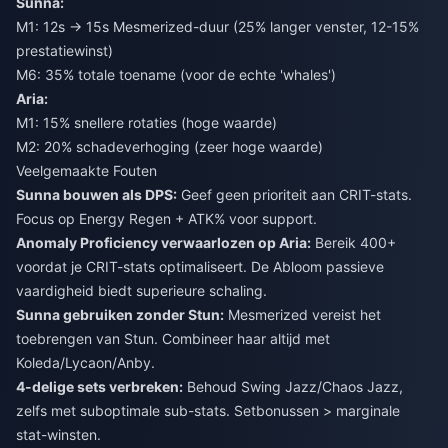
Sunna:
M1: 12s → 15s Mesmerized-duur (25% langer venster, 12-15%
prestatiewinst)
M6: 35% totale toename (voor de echte 'whales')
Aria:
M1: 15% snellere rotaties (hoge waarde)
M2: 20% schadeverhoging (zeer hoge waarde)
Veelgemaakte Fouten
Sunna bouwen als DPS:
Geef geen prioriteit aan CRIT-stats.
Focus op Energy Regen + ATK% voor support.
Anomaly Proficiency verwaarlozen op Aria:
Bereik 400+
voordat je CRIT-stats optimaliseert. De Abloom passieve
vaardigheid biedt superieure schaling.
Sunna gebruiken zonder Stun:
Mesmerized vereist het
toebrengen van Stun. Combineer haar altijd met
Koleda/Lycaon/Anby.
4-delige sets verbreken:
Behoud Swing Jazz/Chaos Jazz,
zelfs met suboptimale sub-stats. Setbonussen > marginale
stat-winsten.