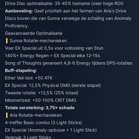
Drive Disc optimalisatie: 35-45% toename (zeer hoge ROI)
Aanbeveling:
Geef prioriteit aan het farmen van Aria's Drive
Discs boven die van Sunna vanwege de schaling van Anomaly
Proficiency.
Geavanceerde Optimalisatie
Sunna Rotatie-mechanieken
Voer EX Special uit 0,5s voor voltooiing van Stun
140%+ Energy Regen = EX Special elke 12-15s
Song of Thoughts genereert 4,8-6 Energy tijdens DPS-rotaties
Buff-stapeling:
Ether Veil Idol: +50 ATK
EX Special: 12,5% Physical DMG (eerste stapel)
Tweede rotatie: +12,5% (25% totaal)
Mesmerized: +50-100% CRIT DMG
Totale versterking: 3,75× schade
Aria Rotatie-mechanieken
4-treffer Basic combo (3 Light Sticks)
EX Special (Anomaly-opbouw + 1 Light Stick)
Verbruik 3 Light Sticks