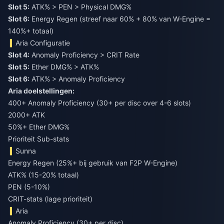
Slot 5:
ATK% > PEN > Physical DMG%
Slot 6:
Energy Regen (streef naar 60% + 80% van W-Engine =
140%+ totaal)
Aria Configuratie
Slot 4:
Anomaly Proficiency > CRIT Rate
Slot 5:
Ether DMG% > ATK%
Slot 6:
ATK% > Anomaly Proficiency
Aria doelstellingen:
400+ Anomaly Proficiency (30+ per disc over 4-6 slots)
2000+ ATK
50%+ Ether DMG%
Prioriteit Sub-stats
Sunna
Energy Regen (25%+ bij gebruik van F2P W-Engine)
ATK% (15-20% totaal)
PEN (5-10%)
CRIT-stats (lage prioriteit)
Aria
Anomaly Proficiency (30+ per disc)