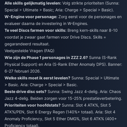
Alle skills gelijkmatig levelen:
Volg strikte prioriteiten (Sunna:
Special > Ultimate > Basic; Aria: Charge > Special > Basic).
W-Engine voor personage:
Zorg eerst voor de personages en
evalueer daarna de investering in W-Engines.
Te veel Discs farmen voor skills:
Breng kern-skills naar 8-10
voordat je zwaar gaat farmen voor Drive Discs. Skills =
gegarandeerd resultaat.
Veelgestelde Vragen (FAQ)
Wie zijn de Phase 1 personages in ZZZ 2.6?
Sunna (S-Rank
Physical Support) en Aria (S-Rank Ether Anomaly DPS). Banner:
6-27 februari 2026.
Welke skills moet ik eerst levelen?
Sunna: Special > Ultimate
> Basic. Aria: Charge > Special > Basic.
Beste drive disc sets?
Sunna: Swing Jazz 4-delig. Aria: Chaos
Jazz 4-delig. Beiden zorgen voor 15-25% prestatieverbetering.
Prioriteiten voor hoofdstats?
Sunna: Slot 4 ATK%, Slot 5
ATK%/PEN, Slot 6 Energy Regen (140%+ totaal). Aria: Slot 4
Anomaly Proficiency, Slot 5 Ether DMG%, Slot 6 ATK% (400+
Proficiency totaal).