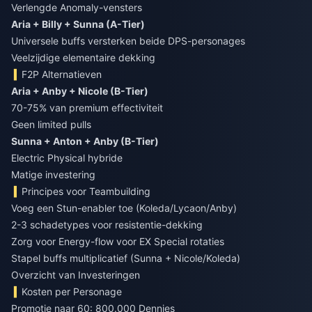
Verlengde Anomaly-vensters
Aria + Billy + Sunna (A-Tier)
Universele buffs versterken beide DPS-personages
Veelzijdige elementaire dekking
F2P Alternatieven
Aria + Anby + Nicole (B-Tier)
70-75% van premium effectiviteit
Geen limited pulls
Sunna + Anton + Anby (B-Tier)
Electric Physical hybride
Matige investering
Principes voor Teambuilding
Voeg een Stun-enabler toe (Koleda/Lycaon/Anby)
2-3 schadetypes voor resistentie-dekking
Zorg voor Energy-flow voor EX Special rotaties
Stapel buffs multiplicatief (Sunna + Nicole/Koleda)
Overzicht van Investeringen
Kosten per Personage
Promotie naar 60: 800.000 Dennies