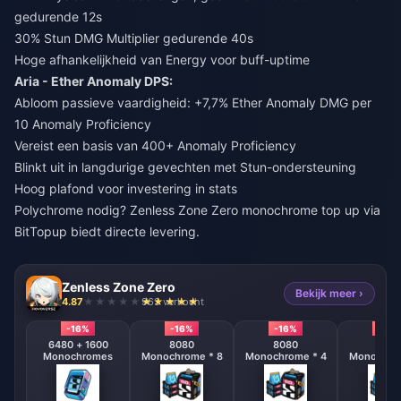
gedurende 12s
30% Stun DMG Multiplier gedurende 40s
Hoge afhankelijkheid van Energy voor buff-uptime
Aria - Ether Anomaly DPS:
Abloom passieve vaardigheid: +7,7% Ether Anomaly DMG per
10 Anomaly Proficiency
Vereist een basis van 400+ Anomaly Proficiency
Blinkt uit in langdurige gevechten met Stun-ondersteuning
Hoog plafond voor investering in stats
Polychrome nodig?
Zenless Zone Zero monochrome top up
via
BitTopup biedt directe levering.
Zenless Zone Zero
Bekijk meer ›
4.87
963 verkocht
-16%
-16%
-16%
-16%
6480 + 1600
8080
8080
808
Monochromes
Monochrome * 8
Monochrome * 4
Monochrom