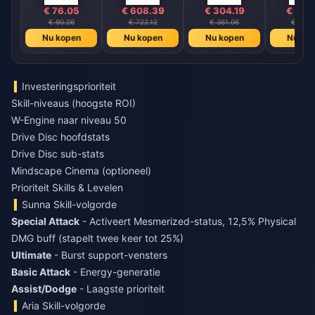
€ 76.05
€ 608.39
€ 304.19
€ 152
€ 90.26
€ 722.12
€ 361.06
€ 180.
Nu kopen
Nu kopen
Nu kopen
Nu ko
Investeringsprioriteit
Skill-niveaus (hoogste ROI)
W-Engine naar niveau 50
Drive Disc hoofdstats
Drive Disc sub-stats
Mindscape Cinema (optioneel)
Prioriteit Skills & Levelen
Sunna Skill-volgorde
Special Attack
- Activeert Mesmerized-status, 12,5% Physical
DMG buff (stapelt twee keer tot 25%)
Ultimate
- Burst support-vensters
Basic Attack
- Energy-generatie
Assist/Dodge
- Laagste prioriteit
Aria Skill-volgorde