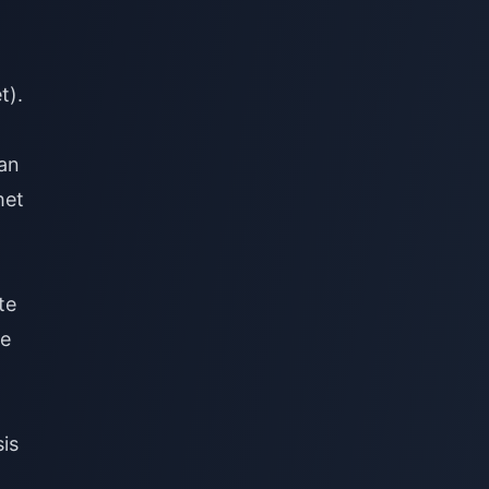
t).
an
het
te
de
is