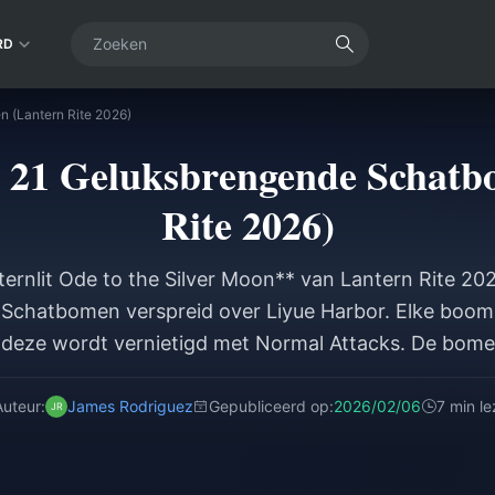
RD
n (Lantern Rite 2026)
e 21 Geluksbrengende Schat
Rite 2026)
ternlit Ode to the Silver Moon** van Lantern Rite 20
Schatbomen verspreid over Liyue Harbor. Elke boom 
deze wordt vernietigd met Normal Attacks. De bome
ertijd gereset, wat goed is voor 840 munten per dag.
e Coin-pickups Auspicious Mora op voor elke 3 verza
Auteur:
James Rodriguez
Gepubliceerd op:
2026/02/06
7 min l
n nodig voor Yaoyao's Rainlit Bamboo Reverie-outfit
er voor de exclusieve 4-sterren Liyue-personageselec