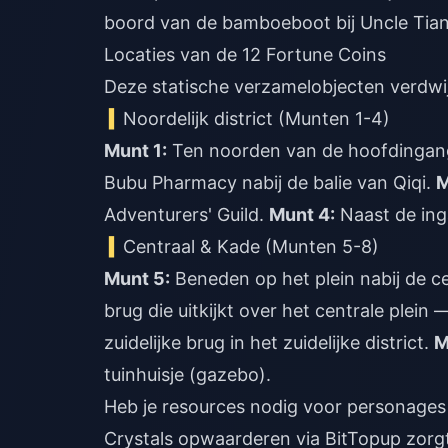
boord van de bamboeboot bij Uncle Tian
Locaties van de 12 Fortune Coins
Deze statische verzamelobjecten verdwi
Noordelijk district (Munten 1-4)
Munt 1:
Ten noorden van de hoofdingang
Bubu Pharmacy nabij de balie van Qiqi.
M
Adventurers' Guild.
Munt 4:
Naast de inga
Centraal & Kade (Munten 5-8)
Munt 5:
Beneden op het plein nabij de c
brug die uitkijkt over het centrale plei
zuidelijke brug in het zuidelijke district.
M
tuinhuisje (gazebo).
Heb je resources nodig voor personages
Crystals opwaarderen
via BitTopup zorgt