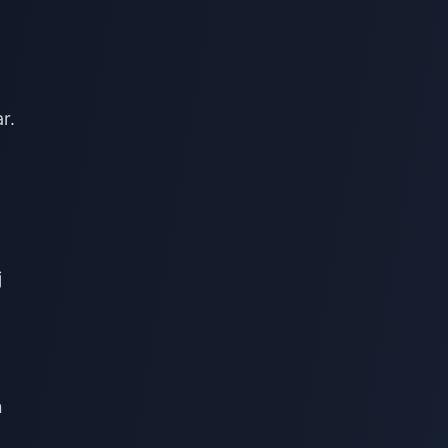
r.
j
n