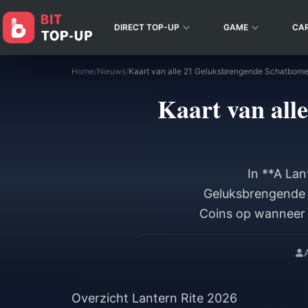
DIRECT TOP-UP
GAME
CA
Home
/
Nieuws
/
Kaart van alle 21 Geluksbrengende Schatbome
Kaart van all
In **A Lan
Geluksbrengende 
Coins op wanneer 
om 04:00 uur serv
12 losse Fortun
hebt 1.000 munte
Fev
Overzicht Lantern Rite 2026