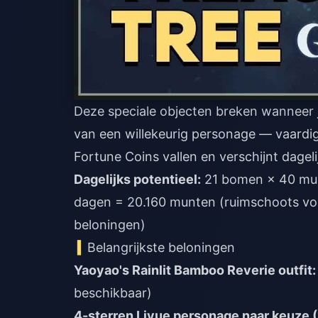
Deze speciale objecten breken wanneer 
van een willekeurig personage — vaardigh
Fortune Coins vallen en verschijnt dagel
Dagelijks potentieel:
21 bomen × 40 mu
dagen = 20.160 munten (ruimschoots vol
beloningen)
Belangrijkste beloningen
Yaoyao's Rainlit Bamboo Reverie outfit:
beschikbaar)
4-sterren Liyue personage naar keuze (