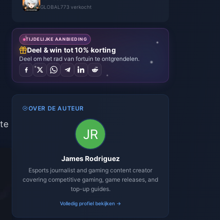
GLOBAL
773 verkocht
TIJDELIJKE AANBIEDING
Deel & win tot 10% korting
Deel om het rad van fortuin te ontgrendelen.
OVER DE AUTEUR
nte
James Rodriguez
Esports journalist and gaming content creator
covering competitive gaming, game releases, and
top-up guides.
Volledig profiel bekijken →