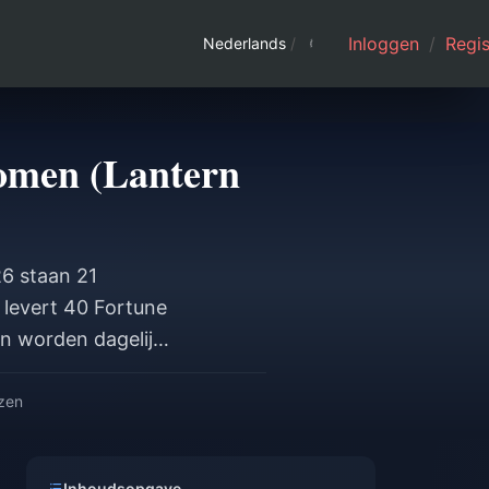
Inloggen
/
Regis
Nederlands
/
bomen (Lantern
26 staan 21
levert 40 Fortune
n worden dagelijks
 Daarnaast leveren
melde munten. Je
ezen
 en 1.200 Festive
tie.
Inhoudsopgave