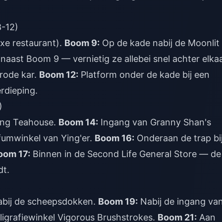
8-12)
xe restaurant).
Boom 9:
Op de kade nabij de Moonlit
 naast Boom 9 — vernietig ze allebei snel achter elkaa
 rode kar.
Boom 12:
Platform onder de kade bij een
rdieping.
)
ang Teahouse.
Boom 14:
Ingang van Granny Shan's
fumwinkel van Ying'er.
Boom 16:
Onderaan de trap bi
oom 17:
Binnen in de Second Life General Store — de
dt.
abij de scheepsdokken.
Boom 19:
Nabij de ingang va
lligrafiewinkel Vigorous Brushstrokes.
Boom 21:
Aan