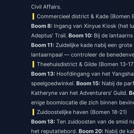
Civil Affairs.
Commercieel district & Kade (Bomen 
Boom 8:
Ingang van Xinyue Kiosk (het lu
Adeptus' Trail.
Boom 10:
Bij de lantaarns
Boom 11:
Zuidelijke kade nabij een grote
lantaarnpaal — controleer de benedenve
Theehuisdistrict & Gilde (Bomen 13-17
Boom 13:
Hoofdingang van het Yangsh
speelgoedwinkel.
Boom 15:
Nabij de par
Katheryne van het Adventurers' Guild.
B
enige boomlocatie die zich binnen bevin
Zuidoostelijke haven (Bomen 18-21)
Boom 18:
Ten zuidoosten van de smid n
het reputatiebord.
Boom 20:
Nabij de ka