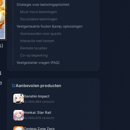
Strategie voor beloningsprioriteit
Must-have beloningen
Secundaire beloningen
Veelgemaakte fouten &amp; oplossingen
Voorwaarden voor quests
Interactie met bomen
s)
Gemiste locaties
Co-op beperking
Veelgestelde vragen (FAQ)
4
e
Aanbevolen producten
Genshin Impact
GLOBAL
864 verkocht
Honkai: Star Rail
GLOBAL
678 verkocht
Zenless Zone Zero