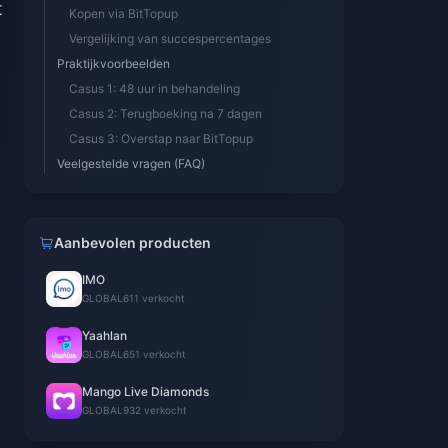
t
Kopen via BitTopup
Vergelijking van succespercentages
Praktijkvoorbeelden
Casus 1: 48 uur in behandeling
Casus 2: Terugboeking na 7 dagen
Casus 3: Overstap naar BitTopup
Veelgestelde vragen (FAQ)
Aanbevolen producten
IMO
GLOBAL
611 verkocht
Yaahlan
GLOBAL
651 verkocht
Mango Live Diamonds
GLOBAL
932 verkocht