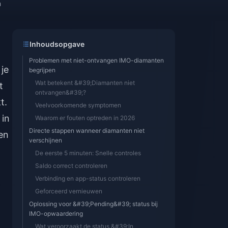
n
Inhoudsopgave
Problemen met niet-ontvangen IMO-diamanten
je
begrijpen
Wat betekent &#39;Diamanten niet
t
ontvangen&#39;?
t.
Veelvoorkomende symptomen
 in
Waarom er fouten optreden in 2026
Directe stappen wanneer diamanten niet
en
verschijnen
De eerste 5 minuten: Snelle controles
Saldo correct controleren
Verbinding en app-status controleren
Geforceerd vernieuwen
Oplossing voor &#39;Pending&#39; status bij
IMO-opwaardering
Wat veroorzaakt de status &#39;In