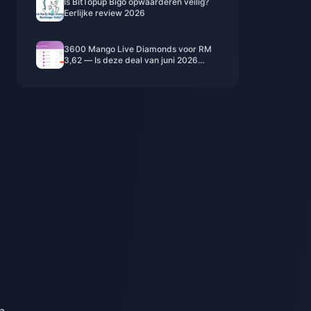
Is BitTopup Bigo opwaarderen veilig?
Eerlijke review 2026
3600 Mango Live Diamonds voor RM
3,62 — Is deze deal van juni 2026
echt?