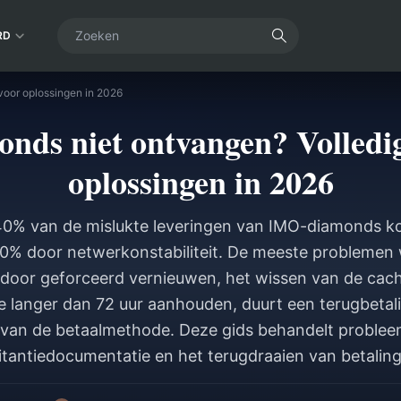
RD
voor oplossingen in 2026
ds niet ontvangen? Volledig
oplossingen in 2026
40% van de mislukte leveringen van IMO-diamonds ko
 40% door netwerkonstabiliteit. De meeste problemen
door geforceerd vernieuwen, het wissen van de cache 
ie langer dan 72 uur aanhouden, duurt een terugbetal
k van de betaalmethode. Deze gids behandelt problee
tantiedocumentatie en het terugdraaien van betalin