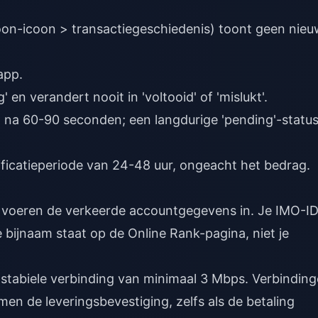
oon-icoon > transactiegeschiedenis) toont geen nie
app.
' en verandert nooit in 'voltooid' of 'mislukt'.
na 60-90 seconden; een langdurige 'pending'-statu
ificatieperiode van 24-48 uur, ongeacht het bedrag.
voeren de verkeerde accountgegevens in. Je IMO-ID
 bijnaam staat op de Online Rank-pagina, niet je
 stabiele verbinding van minimaal 3 Mbps. Verbindin
men de leveringsbevestiging, zelfs als de betaling