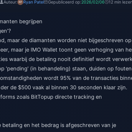
Auteur:
Ryan Patel
Gepubliceerd op:
2026/02/06
12 min leze
manten begrijpen
gen'?
nd, maar de diamanten worden niet bijgeschreven op 
weer, maar je IMO Wallet toont geen verhoging van he
ties waarbij de betaling nooit definitief wordt verwerk
p 'pending' (in behandeling) staan, duiden op fouten
 omstandigheden wordt 95% van de transacties binn
der de $500 vaak al binnen 30 seconden klaar zijn.
tforms zoals
BitTopup
directe tracking en
 betaling en het bedrag is afgeschreven van je