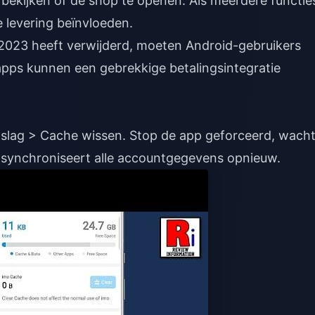
e bekijken of de shop te openen. Als meerdere functie
 levering beïnvloeden.
2023 heeft verwijderd, moeten Android-gebruikers
 apps kunnen een gebrekkige betalingsintegratie
slag > Cache wissen. Stop de app geforceerd, wach
 synchroniseert alle accountgegevens opnieuw.