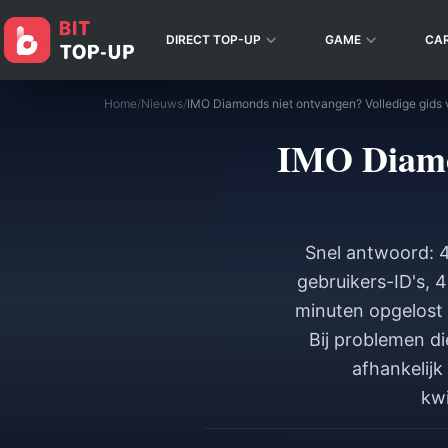
DIRECT TOP-UP
GAME
CA
Home
/
Nieuws
/
IMO Diamonds niet ontvangen? Volledige gids 
IMO Diamon
Snel antwoord: 
gebruikers-ID's,
minuten opgelost 
Bij problemen d
afhankelij
kwi