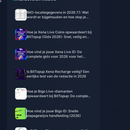
s
IMO-locatiegegevens in 2026.7.1: Wat
wordt er bijgehouden en hoe stop je
het
Hoe je Xena Live Coins opwaardeert bij
BitTopup (Gids 2026): Snel, veilig en
goedkoper per munt
Hoe vind je jouw Xena Live ID: De
t
complete gids voor 2026 voor het
lokaliseren, kopiëren en gebruiken
ervan
Is BitTopup Xena Recharge veilig? Een
eerlijke test van de redactie in 2026
Hoe je Bigo Live-diamanten
opwaardeert bij BitTopup: De complete
gids voor 2026
Hoe vind je jouw Bigo ID: Snelle
stapsgewijze handleiding (2026)