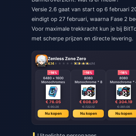
Versie 2.6 gaat van start op 6 februari
eindigt op 27 februari, waarna Fase 2 be
Voor maximale trekkracht kun je bij Bit
met scherpe prijzen en directe levering.
Zenless Zone Zero
4.14
538 verkocht
-16%
-16%
-16%
6480 + 1600
8080
8080
Monochromes
Monochrome * 8
Monochrome * 
€ 76.05
€ 608.39
€ 304.19
€ 90.26
€ 722.12
€ 361.06
Nu kopen
Nu kopen
Nu kopen
Uitgelichte personages