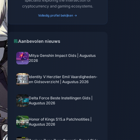
specialist exploring the intersection of
cryptocurrency and gaming ecosystems.
Volledig profiel bekijken →
Aanbevolen nieuws
Mitya Genshin Impact Gids | Augustus
2026
Identity V Herztier Emil Vaardigheden-
en Gidsoverzicht | Augustus 2026
Delta Force Beste Instellingen Gids |
Augustus 2026
Honor of Kings S15.a Patchnotities |
Augustus 2026