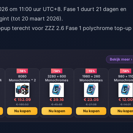
 2026 om 11:00 uur UTC+8. Fase 1 duurt 21 dagen en
gint (tot 20 maart 2026).
Topup terecht voor
ZZZ 2.6 Fase 1 polychrome top-up
Bekijk meer ›
-16%
-14%
-15%
-14%
8080
3280 + 600
1980 + 260
980 + 11
4
Monochrome * 2
Monochromes
Monochromes
Monochrom
€ 152.09
€ 39.16
€ 23.05
€ 12.00
€ 180.53
€ 45.68
€ 27.08
€ 14.01
Nu kopen
Nu kopen
Nu kopen
Nu kope