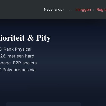
Inloggen
/
Regis
Nederlands
/
oriteit & Pity
 S-Rank Physical
026, met een hard
onage. F2P-spelers
0 Polychromes via