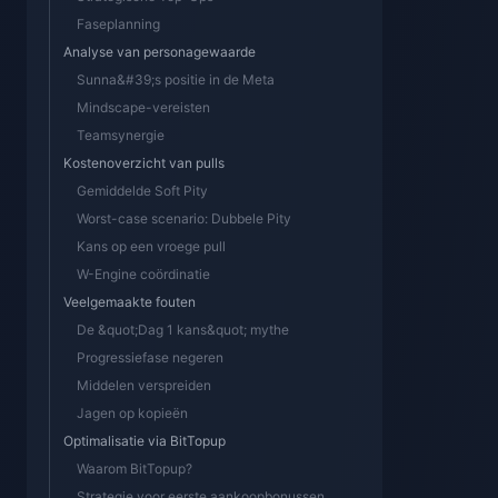
Faseplanning
Analyse van personagewaarde
Sunna&#39;s positie in de Meta
Mindscape-vereisten
Teamsynergie
Kostenoverzicht van pulls
Gemiddelde Soft Pity
Worst-case scenario: Dubbele Pity
Kans op een vroege pull
W-Engine coördinatie
Veelgemaakte fouten
De &quot;Dag 1 kans&quot; mythe
Progressiefase negeren
Middelen verspreiden
Jagen op kopieën
Optimalisatie via BitTopup
Waarom BitTopup?
Strategie voor eerste aankoopbonussen