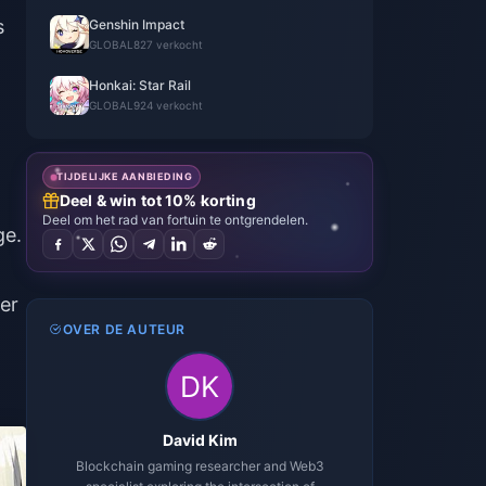
s
Genshin Impact
GLOBAL
827 verkocht
Honkai: Star Rail
GLOBAL
924 verkocht
TIJDELIJKE AANBIEDING
Deel & win tot 10% korting
Deel om het rad van fortuin te ontgrendelen.
ge.
der
OVER DE AUTEUR
David Kim
Blockchain gaming researcher and Web3