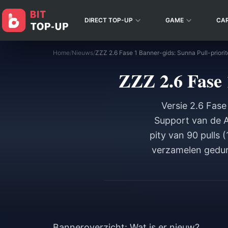
DIRECT TOP-UP
GAME
CA
Home
/
Nieuws
/
ZZZ 2.6 Fase 1 Banner-gids: Sunna Pull-priorite
ZZZ 2.6 Fase 
Versie 2.6 Fase
Support van de A
pity van 90 pulls
verzamelen gedur
Banneroverzicht: Wat is er nieuw?