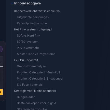
Inhoudsopgave
Banneroverzicht: Wat is er nieuw?
Uitgelichte personages
Rate-Up mechanisme
Het Pity-systeem uitgelegd
Soft vs Hard Pity
50/50-systeem
Pity-overdracht
Master Tape vs Polychrome
-14%
-15%
F2P Pull-prioriteit
0
300 + 30
60 Monochromes
Grondstoffenanalyse
es
Monochromes
Prioriteit Categorie 1: Must-Pull
Prioriteit Categorie 2: Situationeel
€ 3.87
€ 0.90
Sla Fase 1 over als:
€ 4.52
€ 1.06
Strategie voor kleine spenders
n
Nu kopen
Nu kopen
Budgetkader
Beste aankopen voor je geld
Strategische Top-Ups