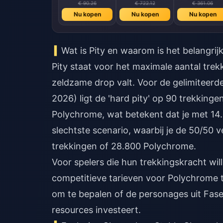
€ 90.26
€ 722.12
€ 361.06
Nu kopen
Nu kopen
Nu kopen
Wat is Pity en waarom is het belangrij
Pity staat voor het maximale aantal tre
zeldzame drop valt. Voor de gelimiteerde
2026) ligt de 'hard pity' op 90 trekking
Polychrome, wat betekent dat je met 14.
slechtste scenario, waarbij je de 50/50 ve
trekkingen of 28.800 Polychrome.
Voor spelers die hun trekkingskracht wil
competitieve tarieven voor Polychrome t
om te bepalen of de personages uit Fase
resources investeert.