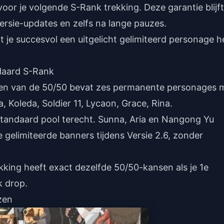
voor je volgende S-Rank trekking. Deze garantie blijft
rsie-updates en zelfs na lange pauzes.
 je succesvol een uitgelicht gelimiteerd personage h
daard S-Rank
ezen van de 50/50 bevat zes permanente personages 
, Koleda, Soldier 11, Lycaon, Grace, Rina.
tandaard pool terecht. Sunna, Aria en Nangong Yu
ke gelimiteerde banners tijdens Versie 2.6, zonder
kking heeft exact dezelfde 50/50-kansen als je 1e
k drop.
zen