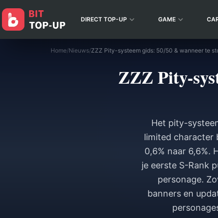
DIRECT TOP-UP
GAME
CA
Home
/
Nieuws
/
ZZZ Pity-systeem gids: 50/50 & wanneer te st
ZZZ Pity-sys
Het pity-systee
limited character 
0,6% naar 6,6%. 
je eerste S-Rank p
personage. Zow
banners en updat
personages