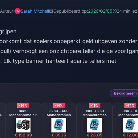
Auteur:
Sarah Mitchell
Gepubliceerd op:
2026/02/05
24 min le
grijpen
voorkomt dat spelers onbeperkt geld uitgeven zonder
pull) verhoogt een onzichtbare teller die de voortga
 Elk type banner hanteert aparte tellers met
Bekijk meer ›
-16%
-14%
-15%
-14%
8080
3280 + 600
1980 + 260
980 + 11
4
Monochrome * 2
Monochromes
Monochromes
Monochrom
€ 152.09
€ 39.16
€ 23.05
€ 12.00