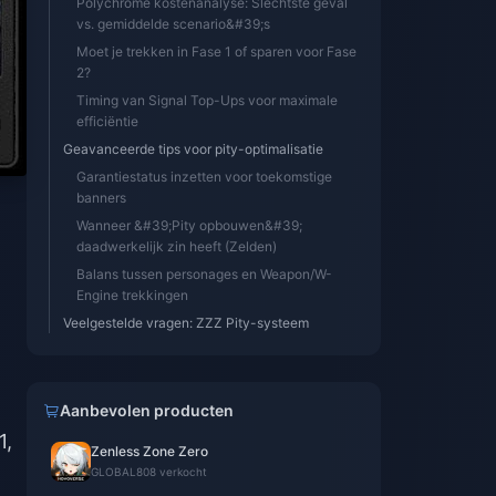
Polychrome kostenanalyse: Slechtste geval
vs. gemiddelde scenario&#39;s
Moet je trekken in Fase 1 of sparen voor Fase
2?
Timing van Signal Top-Ups voor maximale
efficiëntie
Geavanceerde tips voor pity-optimalisatie
Garantiestatus inzetten voor toekomstige
banners
Wanneer &#39;Pity opbouwen&#39;
daadwerkelijk zin heeft (Zelden)
Balans tussen personages en Weapon/W-
Engine trekkingen
Veelgestelde vragen: ZZZ Pity-systeem
Aanbevolen producten
1,
Zenless Zone Zero
GLOBAL
808 verkocht