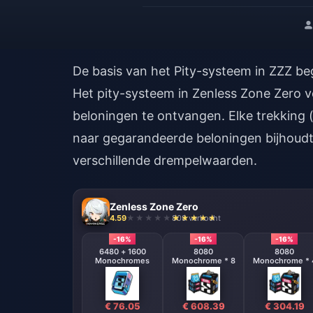
De basis van het Pity-systeem in ZZZ be
Het pity-systeem in Zenless Zone Zero 
beloningen te ontvangen. Elke trekking (
naar gegarandeerde beloningen bijhoudt.
verschillende drempelwaarden.
Zenless Zone Zero
4.59
808 verkocht
-16%
-16%
-16%
6480 + 1600
8080
8080
Monochromes
Monochrome * 8
Monochrome * 
€ 76.05
€ 608.39
€ 304.19