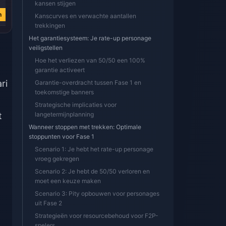
kansen stijgen
€ 4.52
€ 1.06
n
Nu kopen
Nu kopen
Kanscurves en verwachte aantallen
trekkingen
Het garantiesysteem: Je rate-up personage
veiligstellen
Hoe het verliezen van 50/50 een 100%
garantie activeert
ri
Garantie-overdracht tussen Fase 1 en
toekomstige banners
Strategische implicaties voor
t
langetermijnplanning
Wanneer stoppen met trekken: Optimale
stoppunten voor Fase 1
Scenario 1: Je hebt het rate-up personage
vroeg gekregen
Scenario 2: Je hebt de 50/50 verloren en
moet een keuze maken
Scenario 3: Pity opbouwen voor personages
uit Fase 2
Strategieën voor resourcebehoud voor F2P-
spelers