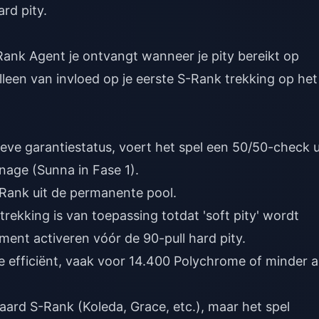
rd pity.
ank Agent je ontvangt wanneer je pity bereikt op
lleen van invloed op je eerste S-Rank trekking op het
eve garantiestatus, voert het spel een 50/50-check u
onage (Sunna in Fase 1).
-Rank uit de permanente pool.
ekking is van toepassing totdat 'soft pity' wordt
ment activeren vóór de 90-pull hard pity.
e efficiënt, vaak voor 14.400 Polychrome of minder a
ard S-Rank (Koleda, Grace, etc.), maar het spel