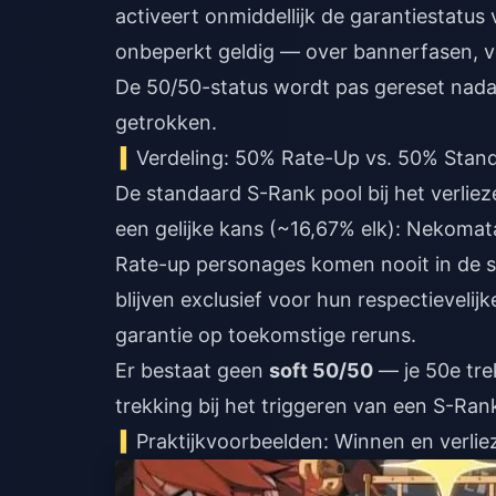
activeert onmiddellijk de garantiestatus 
onbeperkt geldig — over bannerfasen, ve
De 50/50-status wordt pas gereset nadat
getrokken.
Verdeling: 50% Rate-Up vs. 50% Stan
De standaard S-Rank pool bij het verli
een gelijke kans (~16,67% elk): Nekomata
Rate-up personages komen nooit in de s
blijven exclusief voor hun respectievelij
garantie op toekomstige reruns.
Er bestaat geen
soft 50/50
— je 50e tre
trekking bij het triggeren van een S-Ran
Praktijkvoorbeelden: Winnen en verlie