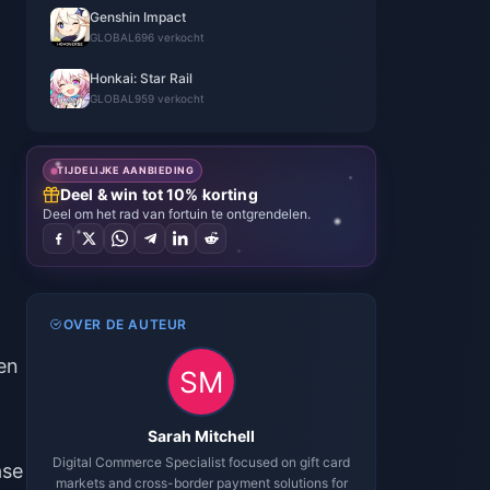
Genshin Impact
GLOBAL
696 verkocht
Honkai: Star Rail
GLOBAL
959 verkocht
TIJDELIJKE AANBIEDING
Deel & win tot 10% korting
Deel om het rad van fortuin te ontgrendelen.
OVER DE AUTEUR
en
Sarah Mitchell
Digital Commerce Specialist focused on gift card
ase
markets and cross-border payment solutions for