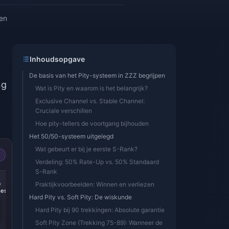
zen
Inhoudsopgave
De basis van het Pity-systeem in ZZZ begrijpen
ng
Wat is Pity en waarom is het belangrijk?
Exclusive Channel vs. Stable Channel:
Cruciale verschillen
Hoe pity-tellers de voortgang bijhouden
Het 50/50-systeem uitgelegd
Wat gebeurt er bij je eerste S-Rank?
Verdeling: 50% Rate-Up vs. 50% Standaard
S-Rank
-14%
-15%
0
300 + 30
Praktijkvoorbeelden: Winnen en verliezen
60 Monochromes
es
Monochromes
Hard Pity vs. Soft Pity: De wiskunde
Hard Pity bij 90 trekkingen: Absolute garantie
Soft Pity Zone (Trekking 75-89): Wanneer de
€ 3.87
€ 0.90