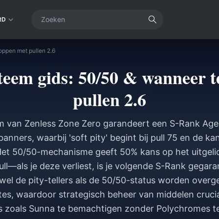
RD
oppen met pullen 2.6
teem gids: 50/50 & wanneer t
pullen 2.6
m van Zenless Zone Zero garandeert een S-Rank Agent
banners, waarbij 'soft pity' begint bij pull 75 en de 
Het 50/50-mechanisme geeft 50% kans op het uitgelic
ull—als je deze verliest, is je volgende S-Rank gegar
el de pity-tellers als de 50/50-status worden over
es, waardoor strategisch beheer van middelen crucia
 zoals Sunna te bemachtigen zonder Polychromes te 