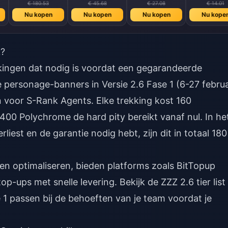
€ 180.53
€ 45.68
€ 27.08
€ 14.01
Nu kopen
Nu kopen
Nu kopen
Nu kope
k?
kkingen dat nodig is voordat een gegarandeerde
 personage-banners in Versie 2.6 Fase 1 (6-27 februa
en voor S-Rank Agents. Elke trekking kost 160
400 Polychrome de hard pity bereikt vanaf nul. In he
rliest en de garantie nodig hebt, zijn dit in totaal 180
len optimaliseren, bieden platforms zoals BitTopup
op-ups met snelle levering. Bekijk de
ZZZ 2.6 tier list
 1 passen bij de behoeften van je team voordat je