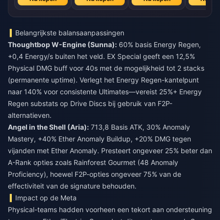
Belangrijkste balansaanpassingen
Thoughtbop W-Engine (Sunna):
60% basis Energy Regen,
+0,4 Energy/s buiten het veld. EX Special geeft een 12,5%
Physical DMG buff voor 40s met de mogelijkheid tot 2 stacks
(permanente uptime). Verlegt het Energy Regen-kantelpunt
naar 140% voor consistente Ultimates—vereist 25%+ Energy
Regen substats op Drive Discs bij gebruik van F2P-
alternatieven.
Angel in the Shell (Aria):
713,8 Basis ATK, 30% Anomaly
Mastery, +40% Ether Anomaly Buildup, +20% DMG tegen
vijanden met Ether Anomaly. Presteert ongeveer 25% beter dan
A-Rank opties zoals Rainforest Gourmet (48 Anomaly
Proficiency), hoewel F2P-opties ongeveer 75% van de
effectiviteit van de signature behouden.
Impact op de Meta
Physical-teams hadden voorheen een tekort aan ondersteuning