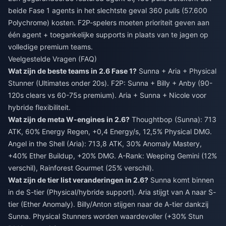
beide Fase 1 agents in het slechtste geval 360 pulls (57.600
Polychrome) kosten. F2P-spelers moeten prioriteit geven aan
één agent + toegankelijke supports in plaats van te jagen op
volledige premium teams.
Veelgestelde Vragen (FAQ)
Wat zijn de beste teams in 2.6 Fase 1?
Sunna + Aria + Physical
Stunner (Ultimates onder 20s). F2P: Sunna + Billy + Anby (90-
120s clears vs 60-75s premium). Aria + Sunna + Nicole voor
hybride flexibiliteit.
Wat zijn de meta W-engines in 2.6?
Thoughtbop (Sunna): 713
ATK, 60% Energy Regen, +0,4 Energy/s, 12,5% Physical DMG.
Angel in the Shell (Aria): 713,8 ATK, 30% Anomaly Mastery,
+40% Ether Buildup, +20% DMG. A-Rank: Weeping Gemini (12%
verschil), Rainforest Gourmet (25% verschil).
Wat zijn de tier list veranderingen in 2.6?
Sunna komt binnen
in de S-tier (Physical/hybride support). Aria stijgt van A naar S-
tier (Ether Anomaly). Billy/Anton stijgen naar de A-tier dankzij
Sunna. Physical Stunners worden waardevoller (+30% Stun