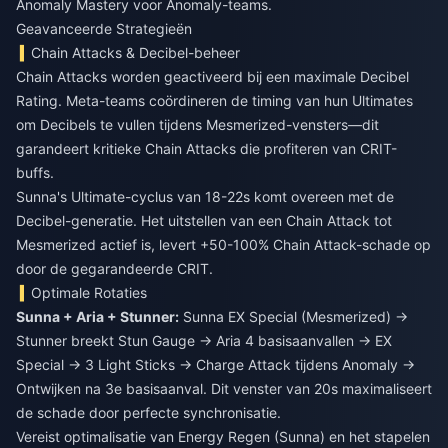
Anomaly Mastery voor Anomaly-teams.
Geavanceerde Strategieën
Chain Attacks & Decibel-beheer
Chain Attacks worden geactiveerd bij een maximale Decibel
Rating. Meta-teams coördineren de timing van hun Ultimates
om Decibels te vullen tijdens Mesmerized-vensters—dit
garandeert kritieke Chain Attacks die profiteren van CRIT-
buffs.
Sunna's Ultimate-cyclus van 18-22s komt overeen met de
Decibel-generatie. Het uitstellen van een Chain Attack tot
Mesmerized actief is, levert +50-100% Chain Attack-schade op
door de gegarandeerde CRIT.
Optimale Rotaties
Sunna + Aria + Stunner:
Sunna EX Special (Mesmerized) →
Stunner breekt Stun Gauge → Aria 4 basisaanvallen → EX
Special → 3 Light Sticks → Charge Attack tijdens Anomaly →
Ontwijken na 3e basisaanval. Dit venster van 20s maximaliseert
de schade door perfecte synchronisatie.
Vereist optimalisatie van Energy Regen (Sunna) en het stapelen