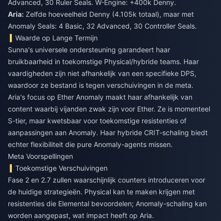
Advanced, 30 Ruler Seals. W-Engine: +400k Denny.
Aria:
Zelfde hoeveelheid Denny (4.105k totaal), maar met
Anomaly Seals: 4 Basic, 32 Advanced, 30 Controller Seals.
Waarde op Lange Termijn
Sunna's universele ondersteuning garandeert haar
bruikbaarheid in toekomstige Physical/hybride teams. Haar
vaardigheden zijn niet afhankelijk van een specifieke DPS,
waardoor ze bestand is tegen verschuivingen in de meta.
Aria's focus op Ether Anomaly maakt haar afhankelijk van
content waarbij vijanden zwak zijn voor Ether. Ze is momenteel
S-tier, maar kwetsbaar voor toekomstige resistenties of
aanpassingen aan Anomaly. Haar hybride CRIT-schaling biedt
echter flexibiliteit die pure Anomaly-agents missen.
Meta Voorspellingen
Toekomstige Verschuivingen
Fase 2 en 2.7 zullen waarschijnlijk counters introduceren voor
de huidige strategieën. Physical kan te maken krijgen met
resistenties die Elemental bevoordelen; Anomaly-schaling kan
worden aangepast, wat impact heeft op Aria.