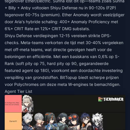
tegenover Ether/Electric. Sunna lost dit op—teams zoals Sunna
+ Billy + Anby voltooien Shiyu Defense nu in 90-120s (F2P)
tegenover 60-75s (premium). Ether Anomaly wordt veelzijdiger
door Aria's hybride schaling: 400+ Anomaly Proficiency met
6%+ CRIT Rate en 12%+ CRIT DMG substats.
Shiyu Defense verdiepingen 12-15 vereisen strikte DPS-
checks. Meta-teams verkorten de tijd met 30-40% vergeleken
met off-meta teams, wat directe gevolgen heeft voor de
beloningen en efficiëntie. Met een basiskans van 0,6% op S-
Rank (soft pity op 75, hard pity op 90, gegarandeerde
featured agent op 180), voorkomt een doordachte investering
verspilling van grondstoffen. BitTopup biedt scherpe prijzen
voor Polychromes om deze meta W-engines te bemachtigen.
Agent Tier List