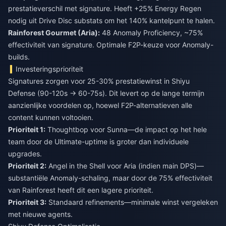
prestatieverschil met signature. Heeft +25% Energy Regen
nodig uit Drive Disc substats om het 140% kantelpunt te halen.
Rainforest Gourmet (Aria):
48 Anomaly Proficiency, ~75%
effectiviteit van signature. Optimale F2P-keuze voor Anomaly-
builds.
Investeringsprioriteit
Signatures zorgen voor 25-30% prestatiewinst in Shiyu
Defense (90-120s → 60-75s). Dit levert op de lange termijn
aanzienlijke voordelen op, hoewel F2P-alternatieven alle
content kunnen voltooien.
Prioriteit 1:
Thoughtbop voor Sunna—de impact op het hele
team door de Ultimate-uptime is groter dan individuele
upgrades.
Prioriteit 2:
Angel in the Shell voor Aria (indien main DPS)—
substantiële Anomaly-schaling, maar door de 75% effectiviteit
van Rainforest heeft dit een lagere prioriteit.
Prioriteit 3:
Standaard refinements—minimale winst vergeleken
met nieuwe agents.