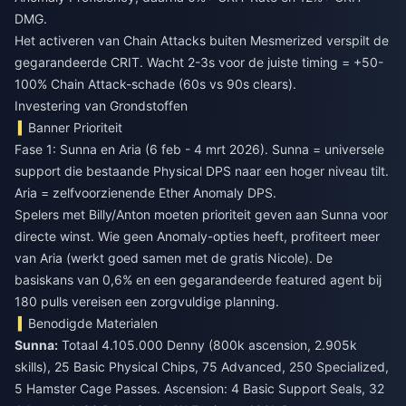
DMG.
Het activeren van Chain Attacks buiten Mesmerized verspilt de
gegarandeerde CRIT. Wacht 2-3s voor de juiste timing = +50-
100% Chain Attack-schade (60s vs 90s clears).
Investering van Grondstoffen
Banner Prioriteit
Fase 1: Sunna en Aria (6 feb - 4 mrt 2026). Sunna = universele
support die bestaande Physical DPS naar een hoger niveau tilt.
Aria = zelfvoorzienende Ether Anomaly DPS.
Spelers met Billy/Anton moeten prioriteit geven aan Sunna voor
directe winst. Wie geen Anomaly-opties heeft, profiteert meer
van Aria (werkt goed samen met de gratis Nicole). De
basiskans van 0,6% en een gegarandeerde featured agent bij
180 pulls vereisen een zorgvuldige planning.
Benodigde Materialen
Sunna:
Totaal 4.105.000 Denny (800k ascension, 2.905k
skills), 25 Basic Physical Chips, 75 Advanced, 250 Specialized,
5 Hamster Cage Passes. Ascension: 4 Basic Support Seals, 32