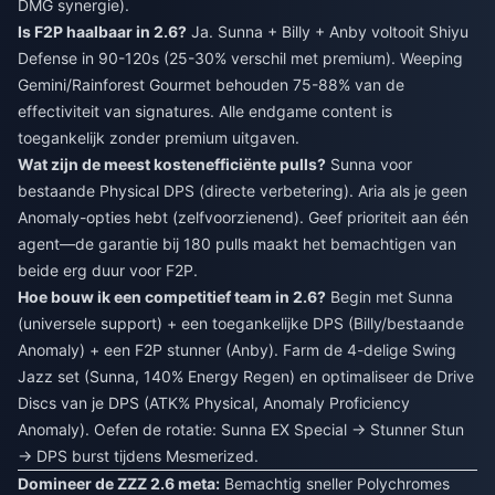
DMG synergie).
Is F2P haalbaar in 2.6?
Ja. Sunna + Billy + Anby voltooit Shiyu
Defense in 90-120s (25-30% verschil met premium). Weeping
Gemini/Rainforest Gourmet behouden 75-88% van de
effectiviteit van signatures. Alle endgame content is
toegankelijk zonder premium uitgaven.
Wat zijn de meest kostenefficiënte pulls?
Sunna voor
bestaande Physical DPS (directe verbetering). Aria als je geen
Anomaly-opties hebt (zelfvoorzienend). Geef prioriteit aan één
agent—de garantie bij 180 pulls maakt het bemachtigen van
beide erg duur voor F2P.
Hoe bouw ik een competitief team in 2.6?
Begin met Sunna
(universele support) + een toegankelijke DPS (Billy/bestaande
Anomaly) + een F2P stunner (Anby). Farm de 4-delige Swing
Jazz set (Sunna, 140% Energy Regen) en optimaliseer de Drive
Discs van je DPS (ATK% Physical, Anomaly Proficiency
Anomaly). Oefen de rotatie: Sunna EX Special → Stunner Stun
→ DPS burst tijdens Mesmerized.
Domineer de ZZZ 2.6 meta:
Bemachtig sneller Polychromes