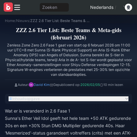
Zoeken
Nederlands
/
Home
/
Nieuws
/
ZZZ 2.6 Tier List: Beste Teams & Meta-gids (februari 2026)
ZZZ 2.6 Tier List: Beste Teams & Meta-gids
(februari 2026)
Zenless Zone Zero 2.6 Fase 1 gaat van start op 6 februari 2026 om 11:00
uur UTC+8 met Sunna (S-Rank Physical Support) en Aria (S-Rank Ether
Anomaly DPS) van Angels of Delusion. Sunna bereikt de S-tier in
Physical/hybride teams, terwijl Aria in de A- tot S-tier wordt geplaatst voor
Ether Anomaly-samenstellingen voor Shiyu Defense verdiepingen 12-15.
Signature W-engines verbeteren de prestaties met 25-30% ten opzichte
van standaardopties.
Auteur:
David Kim
Gepubliceerd op:
2026/02/05
10 min lezen
Inhoudsopgave
Wat er is veranderd in 2.6 Fase 1
Sunna's Ether Veil Idol geeft het hele team +50 ATK gedurende
30s en een +30% Stun DMG Multiplier gedurende 40s. Haar
'Mesmerized'-status garandeert voltreffers (crits) met een ATK-