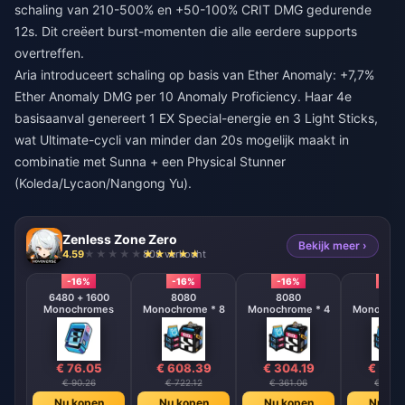
schaling van 210-500% en +50-100% CRIT DMG gedurende
12s. Dit creëert burst-momenten die alle eerdere supports
overtreffen.
Aria introduceert schaling op basis van Ether Anomaly: +7,7%
Ether Anomaly DMG per 10 Anomaly Proficiency. Haar 4e
basisaanval genereert 1 EX Special-energie en 3 Light Sticks,
wat Ultimate-cycli van minder dan 20s mogelijk maakt in
combinatie met Sunna + een Physical Stunner
(Koleda/Lycaon/Nangong Yu).
Zenless Zone Zero
Bekijk meer ›
4.59
808 verkocht
-16%
-16%
-16%
-16%
6480 + 1600
8080
8080
808
Monochromes
Monochrome * 8
Monochrome * 4
Monochrom
€ 76.05
€ 608.39
€ 304.19
€ 152
€ 90.26
€ 722.12
€ 361.06
€ 180.
Nu kopen
Nu kopen
Nu kopen
Nu ko