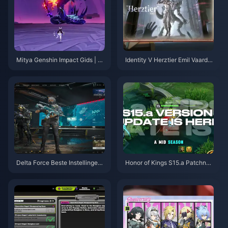
Mitya Genshin Impact Gids | A
Identity V Herztier Emil Vaardig
ugustus 2026
heden- en Gidsoverzicht | Aug
ustus 2026
Delta Force Beste Instellingen
Honor of Kings S15.a Patchnoti
Gids | Augustus 2026
ties | Augustus 2026