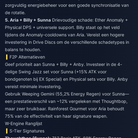
zorgvuldig energiebeheer voor een goede synchronisatie van
de rotatie.
5. Aria + Billy + Sunna
Drievoudige schade: Ether Anomaly +
Physical DPS + universele support. Billy staat op het veld
tijdens de Anomaly-cooldowns van Aria. Vereist een hogere
investering in Drive Discs om de verschillende schadetypes in
balans te houden.
F2P Alternatieven
Geef prioriteit aan Sunna + Billy + Anby. Investeer in de 4-
delige Swing Jazz set voor Sunna (+15% ATK voor
bondgenoten bij EX Special) en Physical sets voor Billy. Anby
vereist minimale investering.
Gebruik Weeping Gemini (55,2% Energy Regen) voor Sunna—
een prestatieverschil van ~12% vergeleken met Thoughtbop,
maar zeer bruikbaar. Rainforest Gourmet voor Aria behoudt
75% van de effectiviteit van haar signature wapen.
W-Engine Ranglijst
S-Tier Signatures