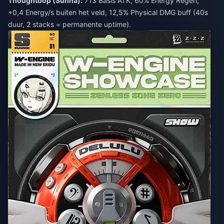
Thoughtbop (Sunna):
713 Basis ATK, 60% Energy Regen,
+0,4 Energy/s buiten het veld, 12,5% Physical DMG buff (40s
duur, 2 stacks = permanente uptime).