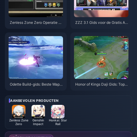
Zenless Zone Zero Operatie Ba
ZZZ 3.1 Gids voor de Gratis Ag
gel Gids | augustus 2026
ent-kiezer | Augustus 2026
Odette Build-gids: Beste Wape
Honor of Kings Daji Gids: Top 1
ns, Artefacten & Teams | Augus
0 Trucs | augustus 2026
tus 2026
AANBEVOLEN PRODUCTEN
Zenless Zone
Genshin
Honkai: Star
Zero
Impact
Rail