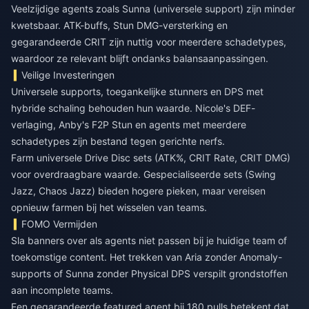
Veelzijdige agents zoals Sunna (universele support) zijn minder
kwetsbaar. ATK-buffs, Stun DMG-versterking en
gegarandeerde CRIT zijn nuttig voor meerdere schadetypes,
waardoor ze relevant blijft ondanks balansaanpassingen.
Veilige Investeringen
Universele supports, toegankelijke stunners en DPS met
hybride schaling behouden hun waarde. Nicole's DEF-
verlaging, Anby's F2P Stun en agents met meerdere
schadetypes zijn bestand tegen gerichte nerfs.
Farm universele Drive Disc sets (ATK%, CRIT Rate, CRIT DMG)
voor overdraagbare waarde. Gespecialiseerde sets (Swing
Jazz, Chaos Jazz) bieden hogere pieken, maar vereisen
opnieuw farmen bij het wisselen van teams.
FOMO Vermijden
Sla banners over als agents niet passen bij je huidige team of
toekomstige content. Het trekken van Aria zonder Anomaly-
supports of Sunna zonder Physical DPS verspilt grondstoffen
aan incomplete teams.
Een gegarandeerde featured agent bij 180 pulls betekent dat