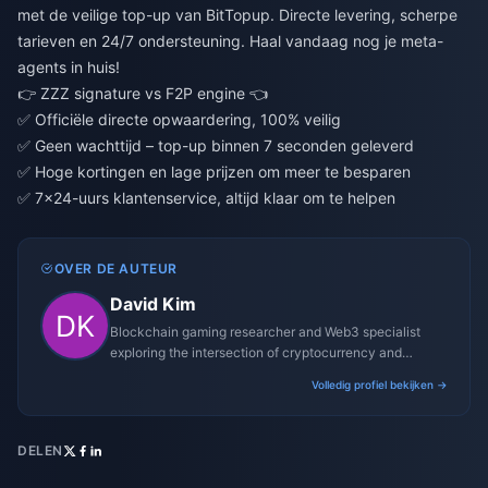
met de veilige top-up van BitTopup. Directe levering, scherpe
tarieven en 24/7 ondersteuning. Haal vandaag nog je meta-
agents in huis!
👉
ZZZ signature vs F2P engine
👈
✅ Officiële directe opwaardering, 100% veilig
✅ Geen wachttijd – top-up binnen 7 seconden geleverd
✅ Hoge kortingen en lage prijzen om meer te besparen
✅ 7×24-uurs klantenservice, altijd klaar om te helpen
OVER DE AUTEUR
David Kim
Blockchain gaming researcher and Web3 specialist
exploring the intersection of cryptocurrency and
gaming ecosystems.
Volledig profiel bekijken →
DELEN