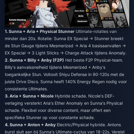
1. Sunna + Aria + Physical Stunner
Ultimate-rotaties van
minder dan 20s. Rotatie: Sunna EX Special → Stunner breekt
de Stun Gauge tijdens Mesmerized → Aria 4 basisaanvallen →
EX Special → 3 Light Sticks → Charge Attack tijdens Anomaly.
2. Sunna + Billy + Anby (F2P)
Het beste F2P Physical-team.
Billy's aanvalssnelheid tijdens Mesmerized + Anby's
toegankelijke Stun. Voltooit Shiyu Defense in 90-120s met de
juiste Drive Discs. Sunna heeft 140% Energy Regen nodig voor
consistente Ultimates.
3. Aria + Sunna + Nicole
Hybride schade. Nicole's DEF-
verlaging versterkt Aria's Ether Anomaly en Sunna's Physical
schade. Flexibel voor diverse content, maar offert een
specifieke Stunner op voor constante schade.
4. Sunna + Anton + Anby
Electric/Physical hybride. Antons
burst sluit aan bij Sunna's Ultimate-cyclus van 18-22s. Vereist