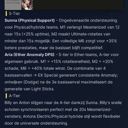
S-Tier
Sunna (Physical Support)
- Ongeëvenaarde ondersteuning
voor Physical/hybride teams. M1 verlengt Mesmerized van 12
naar 15s (+25% uptime), M2 maakt Ultimate-rotaties van
minder dan 15s mogelijk. Een volledige M6 zorgt voor +35%
betere prestaties, maar de basisset blijft competitief.
Aria (Ether Anomaly DPS)
- S-tier in Ether-teams, A-tier voor
algemeen gebruik. M1 = +15% rotatiesnelheid, M2 = +20%
schade, M6 = +40% totale winst. De combinatie van 4
basisaanvallen → EX Special genereert consistente Anomaly;
ontwijken (Dodge) na de 3e basisaanval maximaliseert de
generatie van Light Sticks.
A-Tier
Billy en Anton stijgen naar de A-tier dankzij Sunna. Billy's snelle
schoten synchroniseren perfect met de 20s Mesmerized-
vensters; Antons Electric/Physical hybride stijl wordt flexibeler
door de universele ondersteuning.