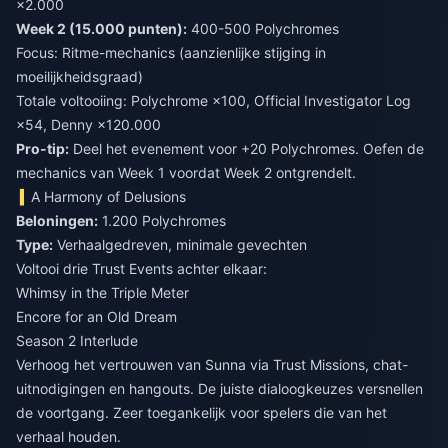
×2.000
Week 2 (15.000 punten):
400-500 Polychromes
Focus: Ritme-mechanics (aanzienlijke stijging in
moeilijkheidsgraad)
Totale voltooiing: Polychrome ×100, Official Investigator Log
×54, Denny ×120.000
Pro-tip:
Deel het evenement voor +20 Polychromes. Oefen de
mechanics van Week 1 voordat Week 2 ontgrendelt.
A Harmony of Delusions
Beloningen:
1.200 Polychromes
Type:
Verhaalgedreven, minimale gevechten
Voltooi drie Trust Events achter elkaar:
Whimsy in the Triple Meter
Encore for an Old Dream
Season 2 Interlude
Verhoog het vertrouwen van Sunna via Trust Missions, chat-
uitnodigingen en hangouts. De juiste dialoogkeuzes versnellen
de voortgang. Zeer toegankelijk voor spelers die van het
verhaal houden.