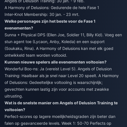
Angels of Delusion Training: 30 jan. - 9 feb.
A Harmony of Delusions: Gedurende de hele Fase 1
Inter-Knot Membership: 30 jan. - 23 mrt.
Welke personages zijn het beste voor de Fase 1
evenementen?
Sunna + Physical DPS (Ellen Joe, Soldier 11, Billy Kid). Voeg een
stun agent toe (Lycaon, Anby, Koleda) en een support
(Soukaku, Rina). A Harmony of Delusions kan met elk goed
ontwikkeld team worden voltooid.
Kunnen nieuwe spelers alle evenementen voltooien?
Wonderful Boo-ns: Ja (vereist Level 5). Angels of Delusion
Training: Haalbaar als je snel naar Level 20 speelt. A Harmony
of Delusions: Gedeeltelijke voltooiing is waarschijnlijk;
gevechten kunnen lastig zijn voor accounts met zwakke
uitrusting.
Wat is de snelste manier om Angels of Delusion Training te
voltooien?
Perfect-scores op lagere moeilijkheidsgraden zijn beter dan
falen op geavanceerde levels. Week 1: 50-70 Perfects op