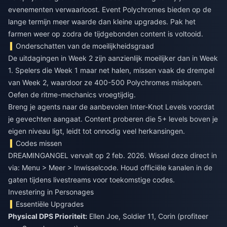
evenementen verwaarloost. Event Polychromes bieden op de
lange termijn meer waarde dan kleine upgrades. Pak het
farmen weer op zodra de tijdgebonden content is voltooid.
Onderschatten van de moeilijkheidsgraad
De uitdagingen in Week 2 zijn aanzienlijk moeilijker dan in Week
1. Spelers die Week 1 maar net halen, missen vaak de drempel
van Week 2, waardoor ze 400-500 Polychromes mislopen.
Oefen de ritme-mechanics vroegtijdig.
Breng je agents naar de aanbevolen Inter-Knot Levels voordat
je gevechten aangaat. Content proberen die 5+ levels boven je
eigen niveau ligt, leidt tot onnodig veel herkansingen.
Codes missen
DREAMINGANGEL vervalt op 2 feb. 2026. Wissel deze direct in
via: Menu > Meer > Inwisselcode. Houd officiële kanalen in de
gaten tijdens livestreams voor toekomstige codes.
Investering in Personages
Essentiële Upgrades
Physical DPS Prioriteit:
Ellen Joe, Soldier 11, Corin (profiteer