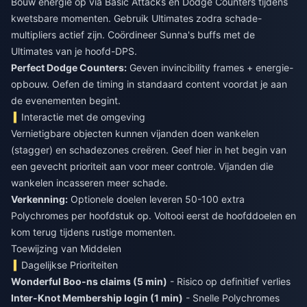
Bouw energie op via Basic Attacks en Dodge Counters tijdens
kwetsbare momenten. Gebruik Ultimates zodra schade-
multipliers actief zijn. Coördineer Sunna's buffs met de
Ultimates van je hoofd-DPS.
Perfect Dodge Counters:
Geven invincibility frames + energie-
opbouw. Oefen de timing in standaard content voordat je aan
de evenementen begint.
Interactie met de omgeving
Vernietigbare objecten kunnen vijanden doen wankelen
(stagger) en schadezones creëren. Geef hier in het begin van
een gevecht prioriteit aan voor meer controle. Vijanden die
wankelen incasseren meer schade.
Verkenning:
Optionele doelen leveren 50-100 extra
Polychromes per hoofdstuk op. Voltooi eerst de hoofddoelen en
kom terug tijdens rustige momenten.
Toewijzing van Middelen
Dagelijkse Prioriteiten
Wonderful Boo-ns claims (5 min)
- Risico op definitief verlies
Inter-Knot Membership login (1 min)
- Snelle Polychromes