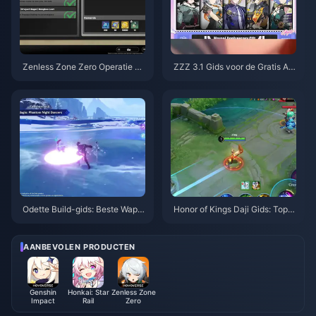
Zenless Zone Zero Operatie Ba
ZZZ 3.1 Gids voor de Gratis Ag
gel Gids | augustus 2026
ent-kiezer | Augustus 2026
Odette Build-gids: Beste Wape
Honor of Kings Daji Gids: Top 1
ns, Artefacten & Teams | Augus
0 Trucs | augustus 2026
tus 2026
AANBEVOLEN PRODUCTEN
Genshin
Honkai: Star
Zenless Zone
Impact
Rail
Zero