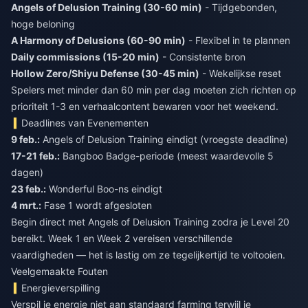
Angels of Delusion Training (30-60 min)
- Tijdgebonden,
hoge beloning
A Harmony of Delusions (60-90 min)
- Flexibel in te plannen
Daily commissions (15-20 min)
- Consistente bron
Hollow Zero/Shiyu Defense (30-45 min)
- Wekelijkse reset
Spelers met minder dan 60 min per dag moeten zich richten op
prioriteit 1-3 en verhaalcontent bewaren voor het weekend.
Deadlines van Evenementen
9 feb.:
Angels of Delusion Training eindigt (vroegste deadline)
17-21 feb.:
Bangboo Badge-periode (meest waardevolle 5
dagen)
23 feb.:
Wonderful Boo-ns eindigt
4 mrt.:
Fase 1 wordt afgesloten
Begin direct met Angels of Delusion Training zodra je Level 20
bereikt. Week 1 en Week 2 vereisen verschillende
vaardigheden — het is lastig om ze tegelijkertijd te voltooien.
Veelgemaakte Fouten
Energieverspilling
Verspil je energie niet aan standaard farming terwijl je