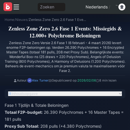
Zoeken
Nederlands
/
Home
/
Nieuws
/
Zenless Zone Zero 2.6 Fase 1 Events: Missiegids & 12.000+ Polychrome Beloningen
Zenless Zone Zero 2.6 Fase 1 Events: Missiegids &
12.000+ Polychrome Beloningen
Zenless Zone Zero Versie 2.6 Fase 1 (6 februari - 4 maart 2026) levert
enorme F2P-beloningen op. Verdien 26.390 Polychromes + 16 Encrypted
Master Tapes (totaal 181 pulls, 208 met Proxy Sub). Belangrijkste events:
Wonderful Boo-ns (25 draws + 220 Polychromes), Angels of Delusion
Training (800 Polychromes), A Harmony of Delusions (1.200 Polychromes).
Beheers de event-mechanics om je premium valuta te maximaliseren vóór
Fase 2.
Auteur:
Alex Turner
Gepubliceerd op:
2026/02/06
8 min lezen
Inhoudsopgave
Fase 1 Tijdlijn & Totale Beloningen
Totaal F2P-budget:
26.390 Polychromes + 16 Master Tapes =
181 pulls
Proxy Sub Totaal:
208 pulls (+4.380 Polychromes)