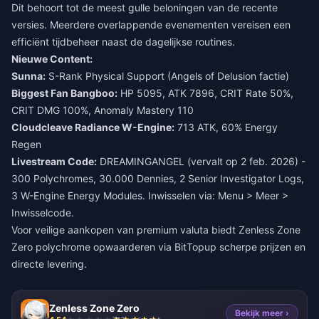
Dit behoort tot de meest gulle beloningen van de recente
versies. Meerdere overlappende evenementen vereisen een
efficiënt tijdbeheer naast de dagelijkse routines.
Nieuwe Content:
Sunna:
S-Rank Physical Support (Angels of Delusion factie)
Biggest Fan Bangboo:
HP 5095, ATK 7896, CRIT Rate 50%,
CRIT DMG 100%, Anomaly Mastery 110
Cloudcleave Radiance W-Engine:
713 ATK, 60% Energy
Regen
Livestream Code:
DREAMINGANGEL (vervalt op 2 feb. 2026) -
300 Polychromes, 30.000 Dennies, 2 Senior Investigator Logs,
3 W-Engine Energy Modules. Inwisselen via: Menu > Meer >
Inwisselcode.
Voor veilige aankopen van premium valuta biedt
Zenless Zone
Zero polychrome opwaarderen
via BitTopup scherpe prijzen en
directe levering.
Zenless Zone Zero
Bekijk meer ›