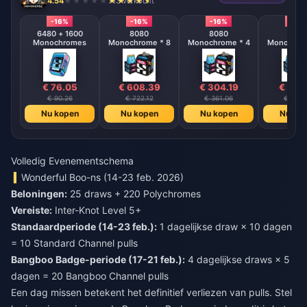
4.54
713 verkocht
-16%
-16%
-16%
-16%
6480 + 1600
8080
8080
808
Monochromes
Monochrome * 8
Monochrome * 4
Monochrom
€ 76.05
€ 608.39
€ 304.19
€ 152
€ 90.26
€ 722.12
€ 361.06
€ 180.
Nu kopen
Nu kopen
Nu kopen
Nu ko
Volledig Evenementschema
Wonderful Boo-ns (14-23 feb. 2026)
Beloningen:
25 draws + 220 Polychromes
Vereiste:
Inter-Knot Level 5+
Standaardperiode (14-23 feb.):
1 dagelijkse draw × 10 dagen
= 10 Standard Channel pulls
Bangboo Badge-periode (17-21 feb.):
4 dagelijkse draws × 5
dagen = 20 Bangboo Channel pulls
Een dag missen betekent het definitief verliezen van pulls. Stel