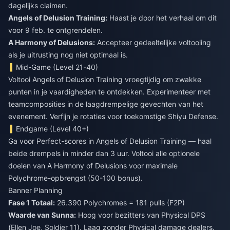
dagelijks claimen.
Angels of Delusion Training:
Haast je door het verhaal om dit
voor 9 feb. te ontgrendelen.
A Harmony of Delusions:
Accepteer gedeeltelijke voltooiing
als je uitrusting nog niet optimaal is.
Mid-Game (Level 21-40)
Voltooi Angels of Delusion Training vroegtijdig om zwakke
punten in je vaardigheden te ontdekken. Experimenteer met
teamcomposities in de laagdrempelige gevechten van het
evenement. Verfijn je rotaties voor toekomstige Shiyu Defense.
Endgame (Level 40+)
Ga voor Perfect-scores in Angels of Delusion Training — haal
beide drempels in minder dan 3 uur. Voltooi alle optionele
doelen van A Harmony of Delusions voor maximale
Polychrome-opbrengst (50-100 bonus).
Banner Planning
Fase 1 Totaal:
26.390 Polychromes = 181 pulls (F2P)
Waarde van Sunna:
Hoog voor bezitters van Physical DPS
(Ellen Joe, Soldier 11). Laag zonder Physical damage dealers.