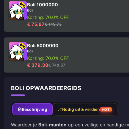
Boli 1000000
Boli
Korting: 70.0% OFF
€ 75.87
€ 149.73
Boli 5000000
Boli
Korting: 70.0% OFF
€ 379.38
€ 748.67
BOLI OPWAARDEERGIDS
Beschrijving
Nodig uit & verdien
HOT
Waardeer je
Boli-munten
op een veilige en handige m