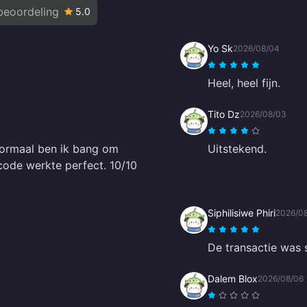
beoordeling
5.0
Yo Sk
2026/08/04
Heel, heel fijn.
Tito Dz
2026/08/03
ormaal ben ik bang om
Uitstekend.
code werkte perfect. 10/10
Siphilisiwe Phiri
2026/0
De transactie was s
Dalem Blox
2026/08/06