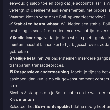
eenvoudig saldo toe en zorg dat je account klaar is v
verlengt of deelneemt aan evenementen, het proces i
Waarom kiezen voor onze Boli-opwaardeerservice?
✅ Stabiel en betrouwbaar
: Wij bieden een stabiel B
bestellingen snel af te ronden en de wachttijd te verk
⚡ Snelle levering
: Nadat je de bestelling hebt geplaa
munten meestal binnen korte tijd bijgeschreven, zodat
gebruiken.
🔒 Veilige betaling
: Wij ondersteunen meerdere gangba
transparant transactieproces.
💬 Responsieve ondersteuning
: Mocht je tijdens h
aanlopen, dan kun je op elk gewenst moment contac
hulp.
Slechts 3 stappen om je Boli-munten op te waarderen
Kies munten
Selecteer het
Boli-muntenpakket
dat je nodig hebt en