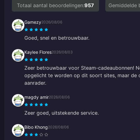
Totaal aantal beoordelingen:
957
Gemiddelde 
Gamezy
2026/08/06
Goed, snel en betrouwbaar.
Kaylee Flores
2026/08/03
Zeer betrouwbaar voor Steam-cadeaubonnen! N
opgelicht te worden op dit soort sites, maar de 
aanrader.
magdy amir
2026/08/06
Zeer goed, uitstekende service.
Bibo Khong
2026/08/06