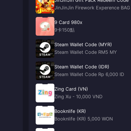
JinJinJin Gift Pack Redeem Code
JinJinJin Firework Experence BAG
9 Card 980x
9卡150點
Steam Wallet Code (MYR)
Steam Wallet Code RM5 MY
Steam Wallet Code (IDR)
Steam Wallet Code Rp 6,000 ID
Zing Card (VN)
Zing Xu - 10,000 VND
Booknlife (KR)
Booknlife (KR) 5,000 WON