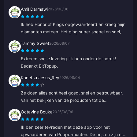
Amil Darmawi
2026/08/06
Ik heb Honor of Kings opgewaardeerd en kreeg mijn
diamanten meteen. Het ging super soepel en snel,
geen problemen.
Tammy Sweet
2026/08/07
Extreem snelle levering. Ik ben onder de indruk!
Bedankt BitTopup.
Kanetsu Jesus_Rey
2026/08/04
Ze doen alles echt heel goed, snel en betrouwbaar.
Van het bekijken van de producten tot de
betaalmethoden; de hele lay-out zorgt ervoor dat ze
Octavine Bouka
2026/08/06
ver voorlopen op anderen omdat het veel fouten
voorkomt.
Ik ben zeer tevreden met deze app voor het
opwaarderen van Poppo-munten. De prijzen zijn erg