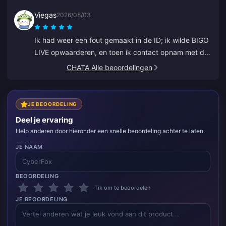
aantrekkelijk en ik voel me veilig tijdens de aankoop.
Viegas
2026/08/03
Ik raad het iedereen ten zeerste aan, dank u.
Ik had weer een fout gemaakt in de ID; ik wilde BIGO
LIVE opwaarderen, en toen ik contact opnam met de
klantenservice werd het heel snel opgelost. Altijd een
CHATA Alle beoordelingen
respectvol en vriendelijk team. Dit keer bedankt aan
ZY.
JE BEOORDELING
Deel je ervaring
Help anderen door hieronder een snelle beoordeling achter te laten.
JE NAAM
BEOORDELING
Tik om te beoordelen
JE BEOORDELING