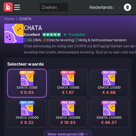
Zoeken
Nederlands
/
Home
/
CHATA
CHATA
Excellent
Trustpilot
GLOBAL
Directe levering
Veilig & betrouwbaar betalen
Chat eenvoudig en veilig met CHATA via BitTopUp! Geniet van de 
ervaring met snelle, betrouwbare levering. Sluit je nu aan voor exc
aanbiedingen en geweldige kortingen! ✨
Selecteer waarde
70% OFF
70% OFF
70% OFF
CHATA 5000
CHATA 10000
CHATA 25000
€ 0.93
€ 1.87
€ 4.66
70% OFF
70% OFF
70% OFF
CHATA 50000
CHATA 100000
CHATA 250000
€ 9.32
€ 18.63
€ 46.57
Meer weergeven
+4