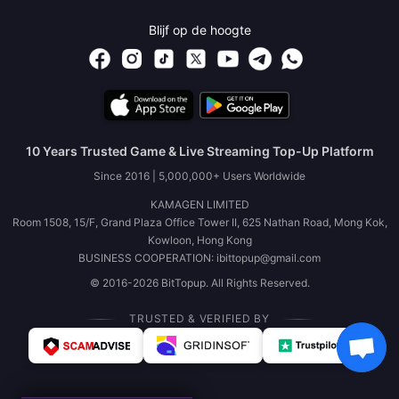
Blijf op de hoogte
10 Years Trusted Game & Live Streaming Top-Up Platform
Since 2016 | 5,000,000+ Users Worldwide
KAMAGEN LIMITED
Room 1508, 15/F, Grand Plaza Office Tower II, 625 Nathan Road, Mong Kok,
Kowloon, Hong Kong
BUSINESS COOPERATION: ibittopup@gmail.com
© 2016-2026 BitTopup. All Rights Reserved.
TRUSTED & VERIFIED BY