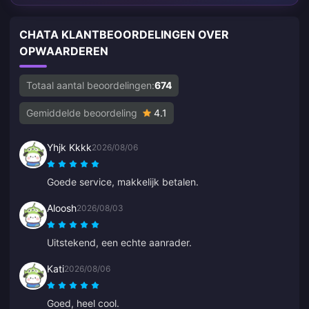
CHATA KLANTBEOORDELINGEN OVER
OPWAARDEREN
Totaal aantal beoordelingen:
674
Gemiddelde beoordeling
4.1
Yhjk Kkkk
2026/08/06
Goede service, makkelijk betalen.
Aloosh
2026/08/03
Uitstekend, een echte aanrader.
Kati
2026/08/06
Goed, heel cool.