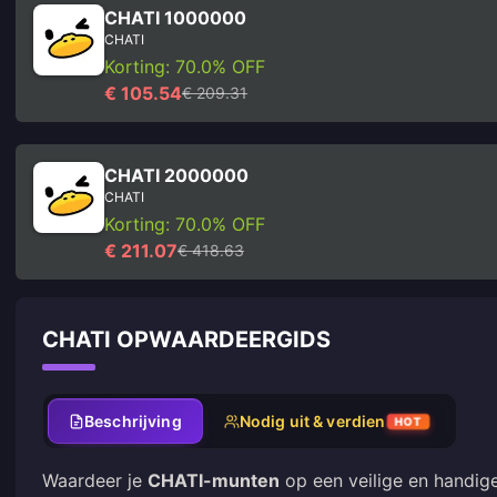
CHATI 1000000
CHATI
Korting: 70.0% OFF
€ 105.54
€ 209.31
CHATI 2000000
CHATI
Korting: 70.0% OFF
€ 211.07
€ 418.63
CHATI OPWAARDEERGIDS
Beschrijving
Nodig uit & verdien
HOT
Waardeer je
CHATI-munten
op een veilige en handige