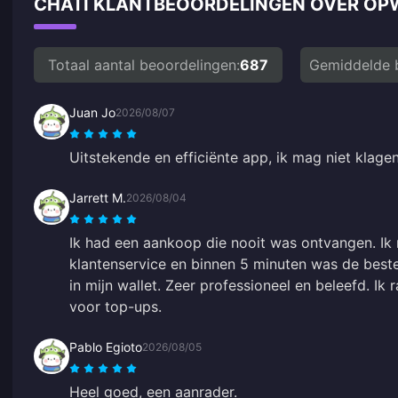
CHATI KLANTBEOORDELINGEN OVER O
Totaal aantal beoordelingen:
687
Gemiddelde 
Juan Jo
2026/08/07
Uitstekende en efficiënte app, ik mag niet klagen,
Jarrett M.
2026/08/04
Ik had een aankoop die nooit was ontvangen. Ik
klantenservice en binnen 5 minuten was de best
in mijn wallet. Zeer professioneel en beleefd. Ik
voor top-ups.
Pablo Egioto
2026/08/05
Heel goed, een aanrader.