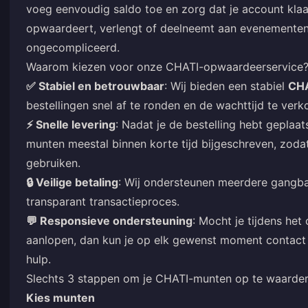
voeg eenvoudig saldo toe en zorg dat je account klaar
opwaardeert, verlengt of deelneemt aan evenementen,
ongecompliceerd.
Waarom kiezen voor onze CHATI-opwaardeerservice
✅ Stabiel en betrouwbaar
: Wij bieden een stabiel
CH
bestellingen snel af te ronden en de wachttijd te verk
⚡ Snelle levering
: Nadat je de bestelling hebt geplaa
munten meestal binnen korte tijd bijgeschreven, zodat
gebruiken.
🔒 Veilige betaling
: Wij ondersteunen meerdere gangba
transparant transactieproces.
💬 Responsieve ondersteuning
: Mocht je tijdens h
aanlopen, dan kun je op elk gewenst moment contac
hulp.
Slechts 3 stappen om je CHATI-munten op te waarde
Kies munten