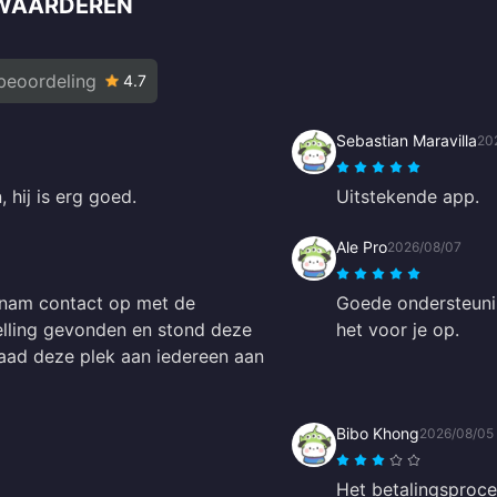
PWAARDEREN
beoordeling
4.7
Sebastian Maravilla
20
 hij is erg goed.
Uitstekende app.
Ale Pro
2026/08/07
 nam contact op met de
Goede ondersteunin
elling gevonden en stond deze
het voor je op.
 raad deze plek aan iedereen aan
Bibo Khong
2026/08/05
Het betalingsproce