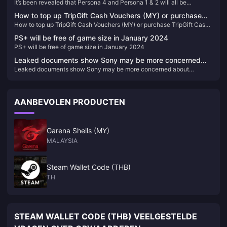
It’s been revealed that Persona 4 and Persona 1 & 2 will all be
be remade/remastered
remade/remastered
How to top up TripGift Cash Vouchers (MY) or purchase
How to top up TripGift Cash Vouchers (MY) or purchase TripGift Cash
TripGift Cash Vouchers (MY)
Vouchers (MY)
PS+ will be free of game size in January 2024
PS+ will be free of game size in January 2024
Leaked documents show Sony may be more concerned
Leaked documents show Sony may be more concerned about
about Microsoft's acquisition of Activision Blizzard than
Microsoft's acquisition of Activision Blizzard than people think
people think
AANBEVOLEN PRODUCTEN
Garena Shells (MY)
MALAYSIA
Steam Wallet Code (THB)
TH
STEAM WALLET CODE (THB) VEELGESTELDE