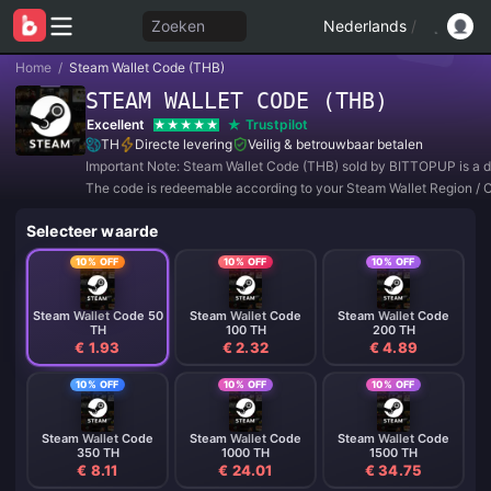
Zoeken
Nederlands
/
Home
/
Steam Wallet Code (THB)
STEAM WALLET CODE (THB)
Excellent
Trustpilot
TH
Directe levering
Veilig & betrouwbaar betalen
Important Note: Steam Wallet Code (THB) sold by BITTOPUP is a di
The code is redeemable according to your Steam Wallet Region / 
Setting.
Selecteer waarde
10% OFF
10% OFF
10% OFF
Steam Wallet Code 50
Steam Wallet Code
Steam Wallet Code
TH
100 TH
200 TH
€ 1.93
€ 2.32
€ 4.89
10% OFF
10% OFF
10% OFF
Steam Wallet Code
Steam Wallet Code
Steam Wallet Code
350 TH
1000 TH
1500 TH
€ 8.11
€ 24.01
€ 34.75