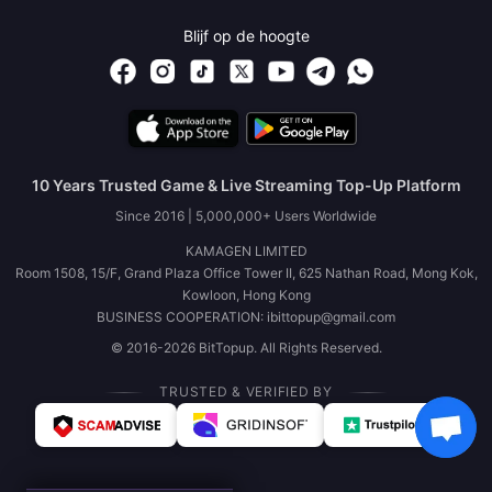
Blijf op de hoogte
10 Years Trusted Game & Live Streaming Top-Up Platform
Since 2016 | 5,000,000+ Users Worldwide
KAMAGEN LIMITED
Room 1508, 15/F, Grand Plaza Office Tower II, 625 Nathan Road, Mong Kok,
Kowloon, Hong Kong
BUSINESS COOPERATION: ibittopup@gmail.com
© 2016-2026 BitTopup. All Rights Reserved.
TRUSTED & VERIFIED BY