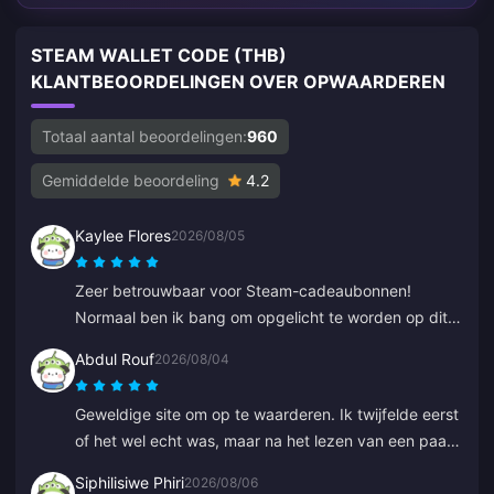
STEAM WALLET CODE (THB)
KLANTBEOORDELINGEN OVER OPWAARDEREN
Totaal aantal beoordelingen:
960
Gemiddelde beoordeling
4.2
Kaylee Flores
2026/08/05
Zeer betrouwbaar voor Steam-cadeaubonnen!
Normaal ben ik bang om opgelicht te worden op dit
soort sites, maar de code werkte perfect. 10/10
Abdul Rouf
2026/08/04
aanrader.
Geweldige site om op te waarderen. Ik twijfelde eerst
of het wel echt was, maar na het lezen van een paar
reviews heb ik een klein bedrag gekocht. Het was er
Siphilisiwe Phiri
2026/08/06
in minder dan 2 minuten, dus ik ben zeer tevreden.