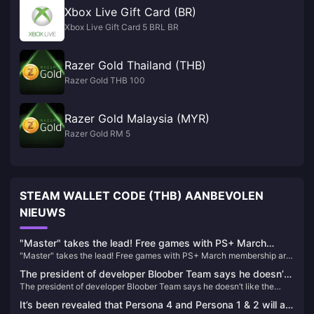
Xbox Live Gift Card (BR)
Xbox Live Gift Card 5 BRL BR
Razer Gold Thailand (THB)
Razer Gold THB 100
Razer Gold Malaysia (MYR)
Razer Gold RM 5
STEAM WALLET CODE (THB) AANBEVOLEN
NIEUWS
"Master" takes the lead! Free games with PS+ March
"Master" takes the lead! Free games with PS+ March membership are
membership are now available
now available
The president of developer Bloober Team says he doesn’t
The president of developer Bloober Team says he doesn’t like the
like the trailer for Silent Hill 2 Remake
trailer for Silent Hill 2 Remake
It’s been revealed that Persona 4 and Persona 1 & 2 will all